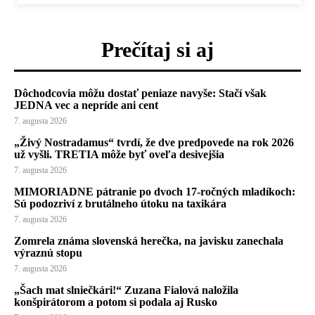
Prečítaj si aj
Dôchodcovia môžu dostať peniaze navyše: Stačí však
JEDNA vec a nepríde ani cent
7. augusta 2026
„Živý Nostradamus“ tvrdí, že dve predpovede na rok 2026
už vyšli. TRETIA môže byť oveľa desivejšia
7. augusta 2026
MIMORIADNE pátranie po dvoch 17-ročných mladíkoch:
Sú podozriví z brutálneho útoku na taxikára
7. augusta 2026
Zomrela známa slovenská herečka, na javisku zanechala
výraznú stopu
7. augusta 2026
„Šach mat slniečkári!“ Zuzana Fialová naložila
konšpirátorom a potom si podala aj Rusko