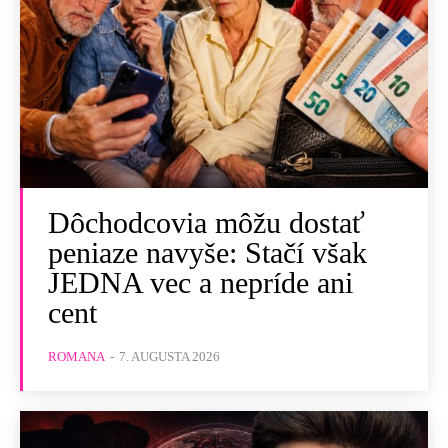
Dôchodcovia môžu dostať
peniaze navyše: Stačí však
JEDNA vec a nepríde ani
cent
ROMANA
-
7. AUGUSTA 2026