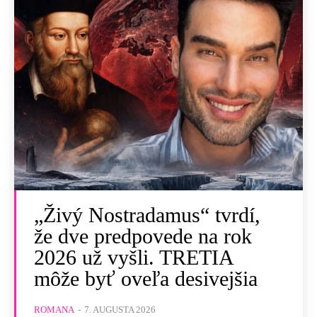
„Živý Nostradamus“ tvrdí,
že dve predpovede na rok
2026 už vyšli. TRETIA
môže byť oveľa desivejšia
ROMANA
-
7. AUGUSTA 2026