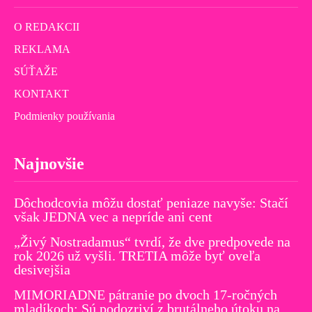
O REDAKCII
REKLAMA
SÚŤAŽE
KONTAKT
Podmienky používania
Najnovšie
Dôchodcovia môžu dostať peniaze navyše: Stačí
však JEDNA vec a nepríde ani cent
„Živý Nostradamus“ tvrdí, že dve predpovede na
rok 2026 už vyšli. TRETIA môže byť oveľa
desivejšia
MIMORIADNE pátranie po dvoch 17-ročných
mladíkoch: Sú podozriví z brutálneho útoku na