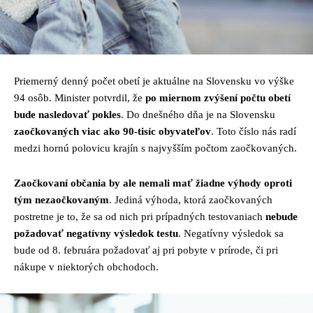
Priemerný denný počet obetí je aktuálne na Slovensku vo výške
94 osôb. Minister potvrdil, že
po miernom zvýšení počtu obetí
bude nasledovať pokles
. Do dnešného dňa je na Slovensku
zaočkovaných viac ako 90-tisíc obyvateľov
. Toto číslo nás radí
medzi hornú polovicu krajín s najvyšším počtom zaočkovaných.
Zaočkovaní občania by ale nemali mať žiadne výhody oproti
tým nezaočkovaným
. Jediná výhoda, ktorá zaočkovaných
postretne je to, že sa od nich pri prípadných testovaniach
nebude
požadovať negatívny výsledok testu
. Negatívny výsledok sa
bude od 8. februára požadovať aj pri pobyte v prírode, či pri
nákupe v niektorých obchodoch.