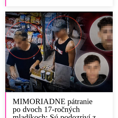
MIMORIADNE pátranie
po dvoch 17-ročných
mladíkoch: Sú podozriví z