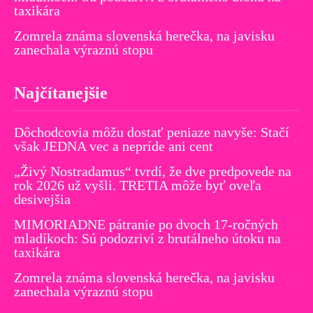
taxikára
Zomrela známa slovenská herečka, na javisku
zanechala výraznú stopu
Najčítanejšie
Dôchodcovia môžu dostať peniaze navyše: Stačí
však JEDNA vec a nepríde ani cent
„Živý Nostradamus“ tvrdí, že dve predpovede na
rok 2026 už vyšli. TRETIA môže byť oveľa
desivejšia
MIMORIADNE pátranie po dvoch 17-ročných
mladíkoch: Sú podozriví z brutálneho útoku na
taxikára
Zomrela známa slovenská herečka, na javisku
zanechala výraznú stopu