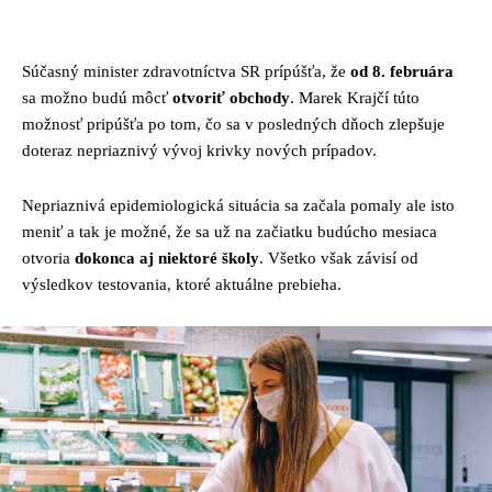
Facebook
Twitter
Pinterest
Whats
Súčasný minister zdravotníctva SR prípúšťa, že
od 8. februára
sa možno budú môcť
otvoriť obchody
. Marek Krajčí túto
možnosť pripúšťa po tom, čo sa v posledných dňoch zlepšuje
doteraz nepriaznivý vývoj krivky nových prípadov.
Nepriaznivá epidemiologická situácia sa začala pomaly ale isto
meniť a tak je možné, že sa už na začiatku budúcho mesiaca
otvoria
dokonca aj niektoré školy
. Všetko však závisí od
výsledkov testovania, ktoré aktuálne prebieha.