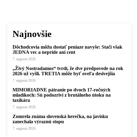
Najnovšie
Dôchodcovia môžu dostať peniaze navyše: Stačí však
JEDNA vec a nepríde ani cent
7. augusta 2026
„Živý Nostradamus“ tvrdí, že dve predpovede na rok
2026 už vyšli. TRETIA môže byť oveľa desivejšia
7. augusta 2026
MIMORIADNE pátranie po dvoch 17-ročných
mladíkoch: Sú podozriví z brutálneho útoku na
taxikára
7. augusta 2026
Zomrela známa slovenská herečka, na javisku
zanechala výraznú stopu
7. augusta 2026