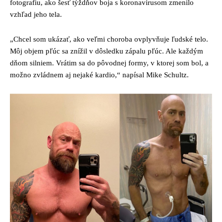
fotografiu, ako šesť týždňov boja s koronavírusom zmenilo
vzhľad jeho tela.
„Chcel som ukázať, ako veľmi choroba ovplyvňuje ľudské telo.
Môj objem pľúc sa znížil v dôsledku zápalu pľúc. Ale každým
dňom silniem. Vrátim sa do pôvodnej formy, v ktorej som bol, a
možno zvládnem aj nejaké kardio,“ napísal Mike Schultz.