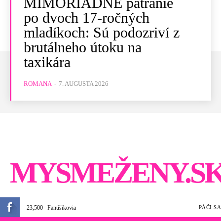
MIMORIADNE pátranie
po dvoch 17-ročných
mladíkoch: Sú podozriví z
brutálneho útoku na
taxikára
ROMANA
-
7. AUGUSTA 2026
MYSMEŽENY.S
23,500
Fanúšikovia
PÁČI SA