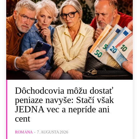
Dôchodcovia môžu dostať
peniaze navyše: Stačí však
JEDNA vec a nepríde ani
cent
ROMANA
-
7. AUGUSTA 2026