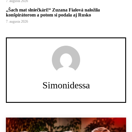
7. augusta 2026
„Šach mat slniečkári!“ Zuzana Fialová naložila
konšpirátorom a potom si podala aj Rusko
7. augusta 2026
Simonidessa