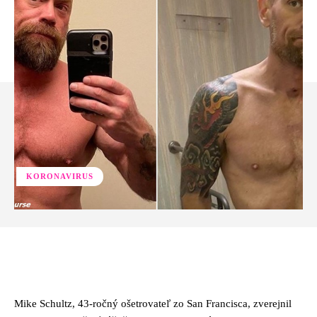
KORONAVIRUS
Facebook
Twitter
Pinterest
Whats
Mike Schultz, 43-ročný ošetrovateľ zo San Francisca, zverejnil