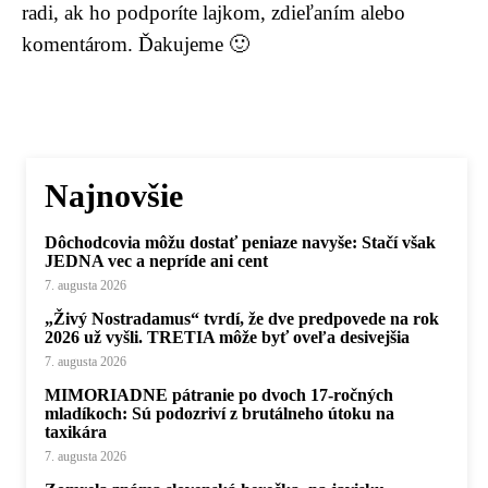
radi, ak ho podporíte lajkom, zdieľaním alebo
komentárom. Ďakujeme 🙂
Najnovšie
Dôchodcovia môžu dostať peniaze navyše: Stačí však
JEDNA vec a nepríde ani cent
7. augusta 2026
„Živý Nostradamus“ tvrdí, že dve predpovede na rok
2026 už vyšli. TRETIA môže byť oveľa desivejšia
7. augusta 2026
MIMORIADNE pátranie po dvoch 17-ročných
mladíkoch: Sú podozriví z brutálneho útoku na
taxikára
7. augusta 2026