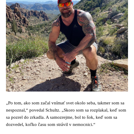
„Po tom, ako som začal vnímať svet okolo seba, takmer som sa
nespoznal,“ povedal Schultz. „Skoro som sa rozplakal, keď som
sa pozrel do zrkadla. A samozrejme, bol to šok, keď som sa
dozvedel, koľko času som strávil v nemocnici.“