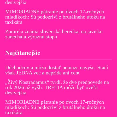
desivejšia
MIMORIADNE pátranie po dvoch 17-ročných
mladíkoch: Sú podozriví z brutálneho útoku na
taxikára
Zomrela známa slovenská herečka, na javisku
zanechala výraznú stopu
Najčítanejšie
Dôchodcovia môžu dostať peniaze navyše: Stačí
však JEDNA vec a nepríde ani cent
„Živý Nostradamus“ tvrdí, že dve predpovede na
rok 2026 už vyšli. TRETIA môže byť oveľa
desivejšia
MIMORIADNE pátranie po dvoch 17-ročných
mladíkoch: Sú podozriví z brutálneho útoku na
taxikára