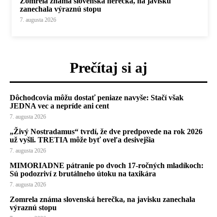
Zomrela známa slovenská herečka, na javisku
zanechala výraznú stopu
7. augusta 2026
Prečítaj si aj
Dôchodcovia môžu dostať peniaze navyše: Stačí však
JEDNA vec a nepríde ani cent
7. augusta 2026
„Živý Nostradamus“ tvrdí, že dve predpovede na rok 2026
už vyšli. TRETIA môže byť oveľa desivejšia
7. augusta 2026
MIMORIADNE pátranie po dvoch 17-ročných mladíkoch:
Sú podozriví z brutálneho útoku na taxikára
7. augusta 2026
Zomrela známa slovenská herečka, na javisku zanechala
výraznú stopu