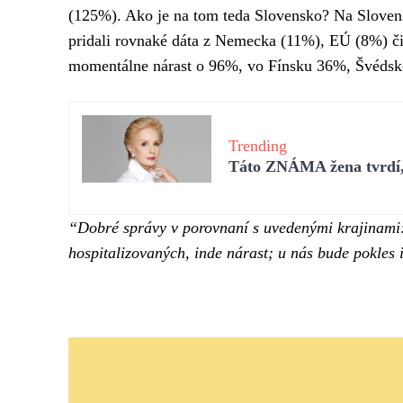
(125%). Ako je na tom teda Slovensko? Na Slovens
pridali rovnaké dáta z Nemecka (11%), EÚ (8%) či
momentálne nárast o 96%, vo Fínsku 36%, Švéds
Trending
Táto ZNÁMA žena tvrdí, 
“Dobré správy v porovnaní s uvedenými krajinami: 
hospitalizovaných, inde nárast; u nás bude pokles 