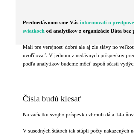
Facebook
Twitter
ZDIEĽAM
Prednedávnom sme Vás
informovali o predpove
sviatkoch
od analytikov z organizácie Dáta bez 
Mali pre verejnosť dobré ale aj zle slávy no veľko
uvoľňovať. V jednom z nedávnych príspevkov preds
podľa analytikov budeme môcť aspoň sčasti vydý
Čísla budú klesať
Na začiatku svojho príspevku zhrnuli dáta 14-dňove
V susedných štátoch tak stúpli počty nakazených