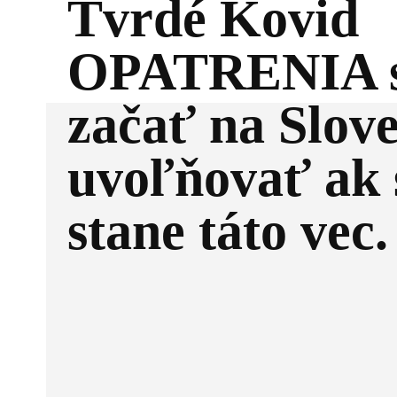
Tvrdé Kovid
OPATRENIA s
začať na Slov
uvoľňovať ak 
stane táto vec.