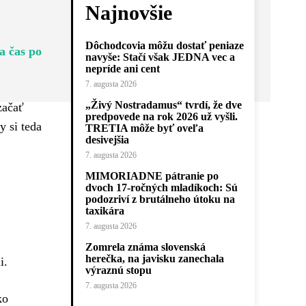
Najnovšie
Dôchodcovia môžu dostať peniaze
a čas po
navyše: Stačí však JEDNA vec a
nepríde ani cent
7. augusta 2026
„Živý Nostradamus“ tvrdí, že dve
začať
predpovede na rok 2026 už vyšli.
y si teda
TRETIA môže byť oveľa
desivejšia
7. augusta 2026
MIMORIADNE pátranie po
dvoch 17-ročných mladíkoch: Sú
podozriví z brutálneho útoku na
taxikára
7. augusta 2026
Zomrela známa slovenská
herečka, na javisku zanechala
i.
výraznú stopu
7. augusta 2026
ko