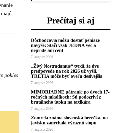
vnanie
u majú
Prečítaj si aj
Dôchodcovia môžu dostať peniaze
navyše: Stačí však JEDNA vec a
nepríde ani cent
7. augusta 2026
„Živý Nostradamus“ tvrdí, že dve
predpovede na rok 2026 už vyšli.
te pokles
TRETIA môže byť oveľa desivejšia
7. augusta 2026
MIMORIADNE pátranie po dvoch 17-
ročných mladíkoch: Sú podozriví z
brutálneho útoku na taxikára
7. augusta 2026
Zomrela známa slovenská herečka, na
javisku zanechala výraznú stopu
7. augusta 2026