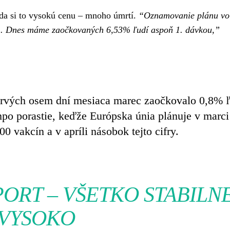
da si to vysokú cenu – mnoho úmrtí.
“Oznamovanie plánu vo
0%. Dnes máme zaočkovaných 6,53% ľudí aspoň 1. dávkou,”
prvých osem dní mesiaca marec zaočkovalo 0,8% ľ
empo porastie, keďže Európska únia plánuje v marci
 vakcín a v apríli násobok tejto cifry.
ORT – VŠETKO STABILN
VYSOKO