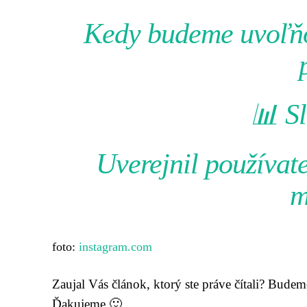
Kedy budeme uvoľňo
📊 S
Uverejnil používat
m
foto:
instagram.com
Zaujal Vás článok, ktorý ste práve čítali? Bude
Ďakujeme 🙂