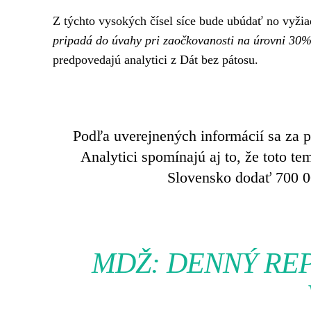
Z týchto vysokých čísel síce bude ubúdať no vyžia
pripadá do úvahy pri zaočkovanosti na úrovni 3
predpovedajú analytici z Dát bez pátosu.
Podľa uverejnených informácií sa za 
Analytici spomínajú aj to, že toto t
Slovensko dodať 700 000
MDŽ: DENNÝ REP