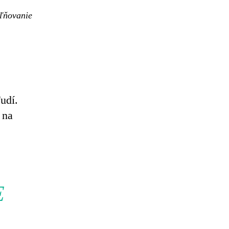
ľňovanie
udí.
 na
E