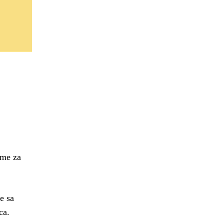
áme za
e sa
ca.