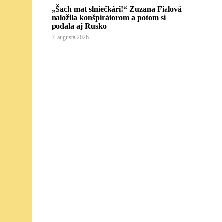
„Šach mat slniečkári!“ Zuzana Fialová
naložila konšpirátorom a potom si
podala aj Rusko
7. augusta 2026