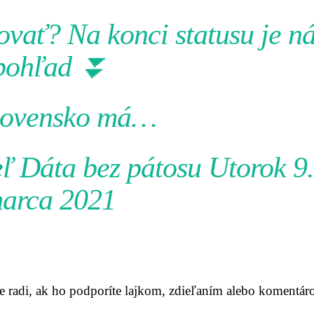
vať? Na konci statusu je n
pohľad ⏬
lovensko má…
eľ
Dáta bez pátosu
Utorok 9.
arca 2021
me radi, ak ho podporíte lajkom, zdieľaním alebo komentár