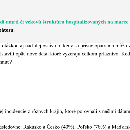
Pinterest
WhatsApp
di úmrtí či vekovú štruktúru hospitalizovaných na marec 
pátosu.
u otázkou aj naďalej ostáva to kedy sa prísne opatrenia môžu 
tavili opäť nové dáta, ktoré vyzerajú celkom priaznivo. Ked
chnuť?
j incidencie z rôznych krajín, ktoré porovnali s našimi dátam
 nasledovne: Rakúsko a Česko (40%), Poľsko (76%) a Maďars