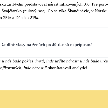
ku za 14-dní predstavoval nárast infikovaných 8%. Pre poro
 Švajčiarsko (nulový rast). Čo sa týka Škandinávie, v Nórsk
ko 25% a Dánsko 21%.
že dlhé vlasy na ženách po 40-tke sú neprípustné
u nás bude pokles úmrtí, inde určite nárast; u nás bude urči
infikovaných, inde nárast,”
skonštatovali analytici.