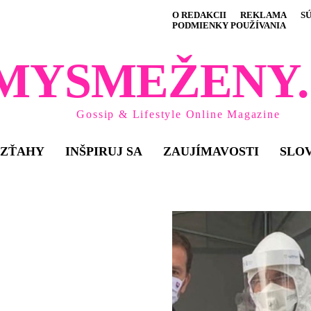
O REDAKCII
REKLAMA
S
PODMIENKY POUŽÍVANIA
MYSMEŽENY.
Gossip & Lifestyle Online Magazine
VZŤAHY
INŠPIRUJ SA
ZAUJÍMAVOSTI
SLO