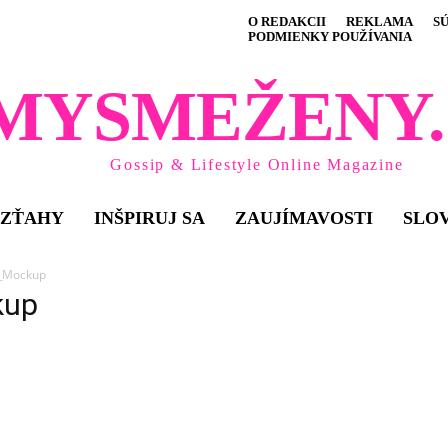
O REDAKCII
REKLAMA
S
PODMIENKY POUŽÍVANIA
MYSMEŽENY.
Gossip & Lifestyle Online Magazine
VZŤAHY
INŠPIRUJ SA
ZAUJÍMAVOSTI
SLO
_Mockup
kup