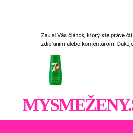
Zaujal Vás článok, ktorý ste práve čí
zdieľaním alebo komentárom. Ďakuj
MYSMEŽENY.