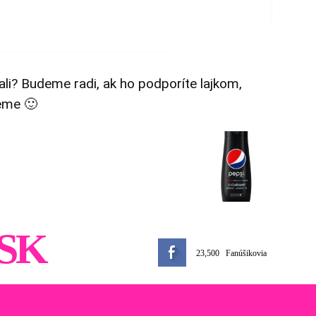
tali? Budeme radi, ak ho podporíte lajkom,
eme 🙂
SK
23,500
Fanúšikovia