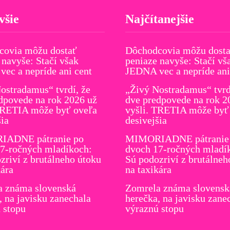
všie
Najčítanejšie
covia môžu dostať
Dôchodcovia môžu dost
 navyše: Stačí však
peniaze navyše: Stačí vš
ec a nepríde ani cent
JEDNA vec a nepríde ani
ostradamus“ tvrdí, že
„Živý Nostradamus“ tvrd
dpovede na rok 2026 už
dve predpovede na rok 2
TRETIA môže byť oveľa
vyšli. TRETIA môže byť
šia
desivejšia
ADNE pátranie po
MIMORIADNE pátranie
7-ročných mladíkoch:
dvoch 17-ročných mladí
zriví z brutálneho útoku
Sú podozriví z brutálneh
kára
na taxikára
a známa slovenská
Zomrela známa slovensk
, na javisku zanechala
herečka, na javisku zane
 stopu
výraznú stopu