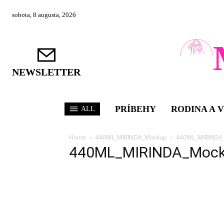
sobota, 8 augusta, 2026
NEWSLETTER
PRÍBEHY
RODINA A 
ALL
Home
440ML_MIRINDA_Mockup
440ML_MIRINDA
440ML_MIRINDA_Moc