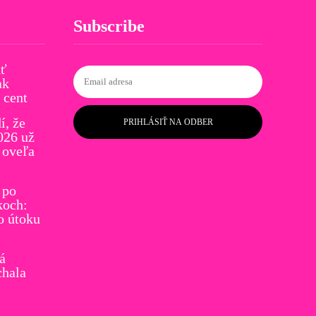
Subscribe
ať
ak
 cent
í, že
PRIHLÁSIŤ NA ODBER
026 už
 oveľa
 po
koch:
o útoku
á
chala