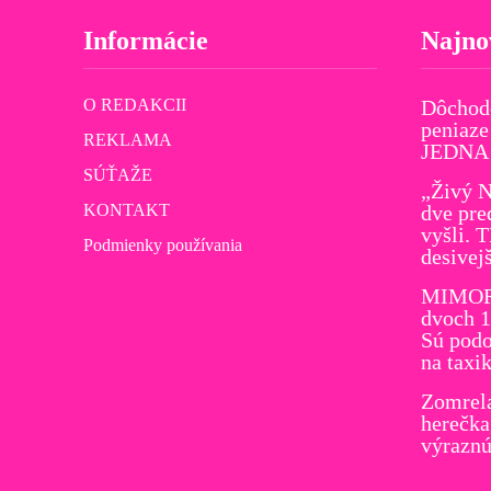
Informácie
Najno
O REDAKCII
Dôchod
peniaze
REKLAMA
JEDNA v
SÚŤAŽE
„Živý N
KONTAKT
dve pre
vyšli. 
Podmienky používania
desivej
MIMORI
dvoch 1
Sú podo
na taxi
Zomrel
herečka
výraznú