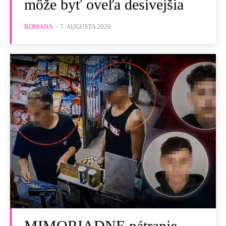
môže byť oveľa desivejšia
ROMANA
-
7. AUGUSTA 2026
MIMORIADNE pátranie