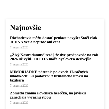
Najnovšie
Dôchodcovia môžu dostať peniaze navyše: Stačí však
JEDNA vec a nepríde ani cent
7. augusta 2026
„Živý Nostradamus“ tvrdí, že dve predpovede na rok
2026 už vyšli. TRETIA môže byť oveľa desivejšia
7. augusta 2026
MIMORIADNE pátranie po dvoch 17-ročných
mladíkoch: Sú podozriví z brutálneho útoku na
taxikára
7. augusta 2026
Zomrela známa slovenská herečka, na javisku
zanechala výraznú stopu
7. augusta 2026