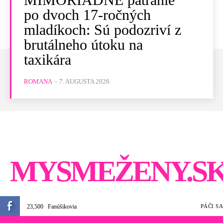
po dvoch 17-ročných
mladíkoch: Sú podozriví z
brutálneho útoku na
taxikára
ROMANA
-
7. AUGUSTA 2026
MYSMEŽENY.S
23,500
Fanúšikovia
PÁČI SA