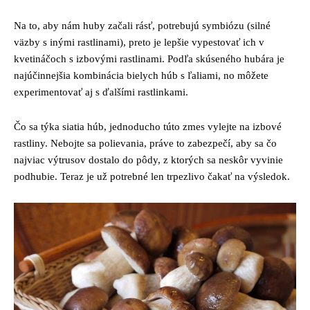
Na to, aby nám huby začali rásť, potrebujú symbiózu (silné
väzby s inými rastlinami), preto je lepšie vypestovať ich v
kvetináčoch s izbovými rastlinami. Podľa skúseného hubára je
najúčinnejšia kombinácia bielych húb s ľaliami, no môžete
experimentovať aj s ďalšími rastlinkami.
Čo sa týka siatia húb, jednoducho túto zmes vylejte na izbové
rastliny. Nebojte sa polievania, práve to zabezpečí, aby sa čo
najviac výtrusov dostalo do pôdy, z ktorých sa neskôr vyvinie
podhubie. Teraz je už potrebné len trpezlivo čakať na výsledok.