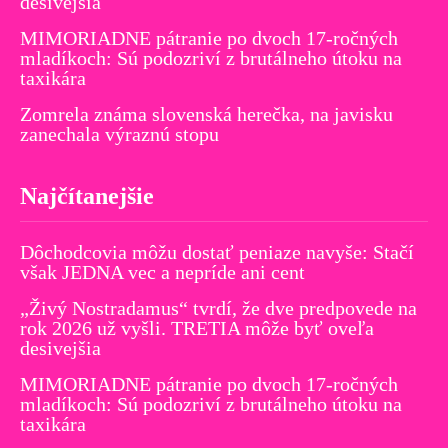
desivejšia
MIMORIADNE pátranie po dvoch 17-ročných
mladíkoch: Sú podozriví z brutálneho útoku na
taxikára
Zomrela známa slovenská herečka, na javisku
zanechala výraznú stopu
Najčítanejšie
Dôchodcovia môžu dostať peniaze navyše: Stačí
však JEDNA vec a nepríde ani cent
„Živý Nostradamus“ tvrdí, že dve predpovede na
rok 2026 už vyšli. TRETIA môže byť oveľa
desivejšia
MIMORIADNE pátranie po dvoch 17-ročných
mladíkoch: Sú podozriví z brutálneho útoku na
taxikára