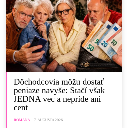
Dôchodcovia môžu dostať
peniaze navyše: Stačí však
JEDNA vec a nepríde ani
cent
ROMANA
-
7. AUGUSTA 2026