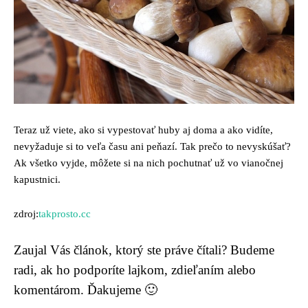
Teraz už viete, ako si vypestovať huby aj doma a ako vidíte,
nevyžaduje si to veľa času ani peňazí. Tak prečo to nevyskúšať?
Ak všetko vyjde, môžete si na nich pochutnať už vo vianočnej
kapustnici.
zdroj:
takprosto.cc
Zaujal Vás článok, ktorý ste práve čítali? Budeme
radi, ak ho podporíte lajkom, zdieľaním alebo
komentárom. Ďakujeme 🙂