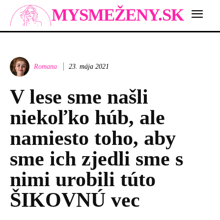
MYSMEŽENY.SK
Romana
23. mája 2021
V lese sme našli
niekoľko húb, ale
namiesto toho, aby
sme ich zjedli sme s
nimi urobili túto
ŠIKOVNÚ vec