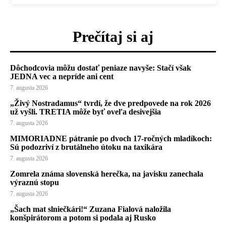
Prečítaj si aj
Dôchodcovia môžu dostať peniaze navyše: Stačí však
JEDNA vec a nepríde ani cent
7. augusta 2026
„Živý Nostradamus“ tvrdí, že dve predpovede na rok 2026
už vyšli. TRETIA môže byť oveľa desivejšia
7. augusta 2026
MIMORIADNE pátranie po dvoch 17-ročných mladíkoch:
Sú podozriví z brutálneho útoku na taxikára
7. augusta 2026
Zomrela známa slovenská herečka, na javisku zanechala
výraznú stopu
7. augusta 2026
„Šach mat slniečkári!“ Zuzana Fialová naložila
konšpirátorom a potom si podala aj Rusko