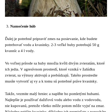
Namočenie húb
Ďalej je potrebné pripraviť zmes na posievanie, kde budete
potrebovať vodu a kvasinky. 2-3 veľké huby potrebujú 50 g
kvasníc a 4 l vody.
Vo voľnej prírode sa huby množia kvôli divým zvieratám, ktoré
ich jedia. V agresívnom prostredí, ktoré vzniká v žalúdku
zvierat, sa výtrusy aktivujú a prebúdzajú. Takéto prostredie
musíte vytvoriť aj vy a k tomu sú potrebné práve kvasinky.
Takže, vezmite malý hrniec a naplňte ho pomletými hubami.
Najlepšie je používať dažďovú vodu alebo vodu z vodovodu,
nie kupovanú, pretože všetko môže potom môže vyjsť na zmar.
Následne pridáte kvasinky, dôkladne ich premiešate a ponecháte