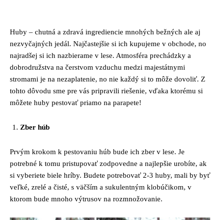
Facebook
Twitter
Pinterest
Whats
Huby – chutná a zdravá ingrediencie mnohých bežných ale aj
nezvyčajných jedál. Najčastejšie si ich kupujeme v obchode, no
najradšej si ich nazbierame v lese. Atmosféra prechádzky a
dobrodružstva na čerstvom vzduchu medzi majestátnymi
stromami je na nezaplatenie, no nie každý si to môže dovoliť. Z
tohto dôvodu sme pre vás pripravili riešenie, vďaka ktorému si
môžete huby pestovať priamo na parapete!
Zber húb
Prvým krokom k pestovaniu húb bude ich zber v lese. Je
potrebné k tomu pristupovať zodpovedne a najlepšie urobíte, ak
si vyberiete biele hríby. Budete potrebovať 2-3 huby, mali by byť
veľké, zrelé a čisté, s väčším a sukulentným klobúčikom, v
ktorom bude mnoho výtrusov na rozmnožovanie.