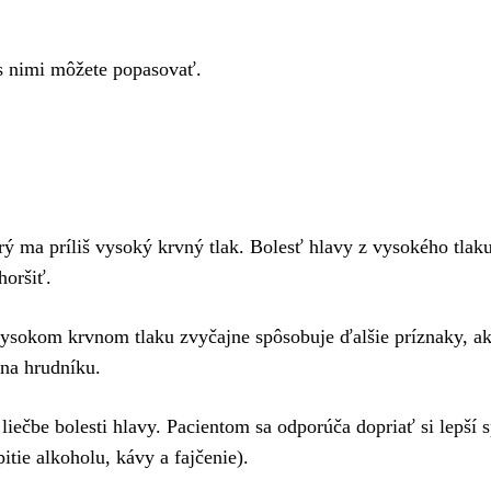
 s nimi môžete popasovať.
orý ma príliš vysoký krvný tlak. Bolesť hlavy z vysokého tlaku
horšiť.
 vysokom krvnom tlaku zvyčajne spôsobuje ďalšie príznaky, a
na hrudníku.
liečbe bolesti hlavy. Pacientom sa odporúča dopriať si lepší 
tie alkoholu, kávy a fajčenie).