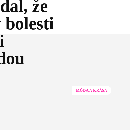
dal, že
 bolesti
i
ždou
MÓDA A KRÁSA