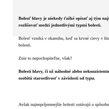
Facebook
Twitter
ZDIEĽAM
Bolesť hlavy je niekedy ťažké opísať aj tým na
rozlišovať medzi jednotlivými typmi bolesti.
Bolesť vzniká v okamihu, keď sa krvné cievy v hlav
bolesti.
Znie to nepochopiteľne, však?
Bolesti hlavy, či už náhodné alebo nekonzistent
osobitú starostlivosť v závislosti od typu.
Avšak najnepríjemnejšie bolesti ostávajú a spôsobu