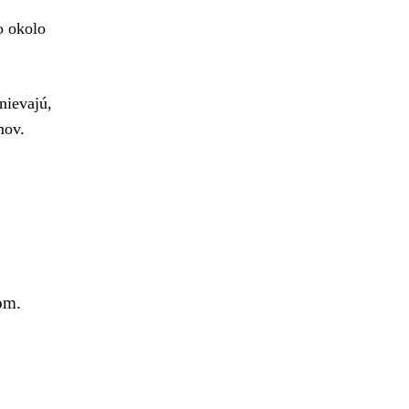
o okolo
mnievajú,
mov.
om.