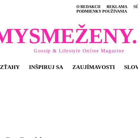
O REDAKCII
REKLAMA
S
PODMIENKY POUŽÍVANIA
MYSMEŽENY.
Gossip & Lifestyle Online Magazine
VZŤAHY
INŠPIRUJ SA
ZAUJÍMAVOSTI
SLO