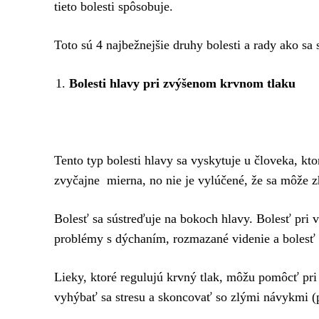
tieto bolesti spôsobuje.
Toto sú 4 najbežnejšie druhy bolesti a rady ako sa
Bolesti hlavy pri zvýšenom krvnom tlaku
Tento typ bolesti hlavy sa vyskytuje u človeka, kt
zvyčajne mierna, no nie je vylúčené, že sa môže z
Bolesť sa sústreďuje na bokoch hlavy. Bolesť pri
problémy s dýchaním, rozmazané videnie a bolesť 
Lieky, ktoré regulujú krvný tlak, môžu pomôcť pri 
vyhýbať sa stresu a skoncovať so zlými návykmi (pi