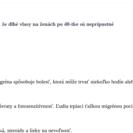
že dlhé vlasy na ženách po 40-tke sú neprípustné
igréna spôsobuje bolesť, ktorá môže trvať niekoľko hodín ale
ávraty a fotosenzitívnosť. Ľudia trpiaci ťažkou migrénou poc
ká, steroidy a lieky na nevoľnosť.