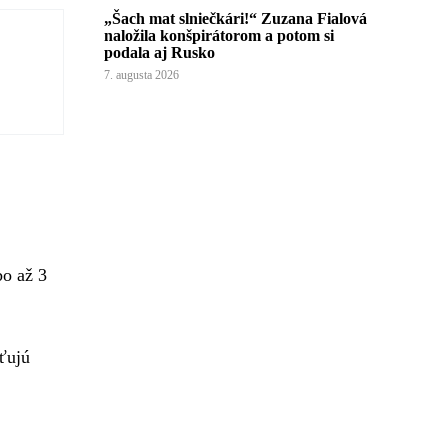
„Šach mat slniečkári!“ Zuzana Fialová
naložila konšpirátorom a potom si
podala aj Rusko
7. augusta 2026
bo až 3
iťujú