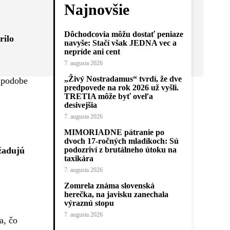
Najnovšie
Dôchodcovia môžu dostať peniaze
rilo
navyše: Stačí však JEDNA vec a
nepríde ani cent
7. augusta 2026
„Živý Nostradamus“ tvrdí, že dve
v podobe
predpovede na rok 2026 už vyšli.
TRETIA môže byť oveľa
desivejšia
7. augusta 2026
MIMORIADNE pátranie po
dvoch 17-ročných mladíkoch: Sú
yžadujú
podozriví z brutálneho útoku na
taxikára
7. augusta 2026
Zomrela známa slovenská
herečka, na javisku zanechala
výraznú stopu
7. augusta 2026
a, čo