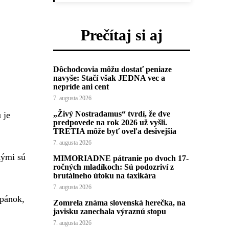
Prečítaj si aj
Dôchodcovia môžu dostať peniaze
navyše: Stačí však JEDNA vec a
nepríde ani cent
7. augusta 2026
„Živý Nostradamus“ tvrdí, že dve
 je
predpovede na rok 2026 už vyšli.
TRETIA môže byť oveľa desivejšia
7. augusta 2026
kými sú
MIMORIADNE pátranie po dvoch 17-
ročných mladíkoch: Sú podozriví z
brutálneho útoku na taxikára
7. augusta 2026
spánok,
Zomrela známa slovenská herečka, na
javisku zanechala výraznú stopu
7. augusta 2026