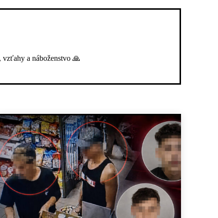
, vzťahy a náboženstvo 🙏