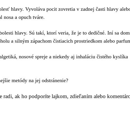
olesť hlavy. Vyvoláva pocit zovretia v zadnej časti hlavy aleb
l nosa a opuch tváre.
olesti hlavy. Sú takí, ktorí veria, že je to dedičné. Iní sa do
oholu a silným zápachom čistiacich prostriedkom alebo parfu
lgetiká, nosové spreje a niekedy aj inhaláciu čistého kyslíka
ejšie metódy na jej odstránenie?
me radi, ak ho podporíte lajkom, zdieľaním alebo komentár