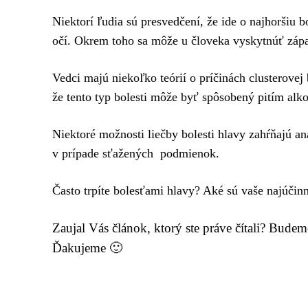
Niektorí ľudia sú presvedčení, že ide o najhoršiu b
očí. Okrem toho sa môže u človeka vyskytnúť zápa
Vedci majú niekoľko teórií o príčinách clusterovej b
že tento typ bolesti môže byť spôsobený pitím alk
Niektoré možnosti liečby bolesti hlavy zahŕňajú ana
v prípade sťažených podmienok.
Často trpíte bolesťami hlavy? Aké sú vaše najúčinn
Zaujal Vás článok, ktorý ste práve čítali? Bude
Ďakujeme 🙂