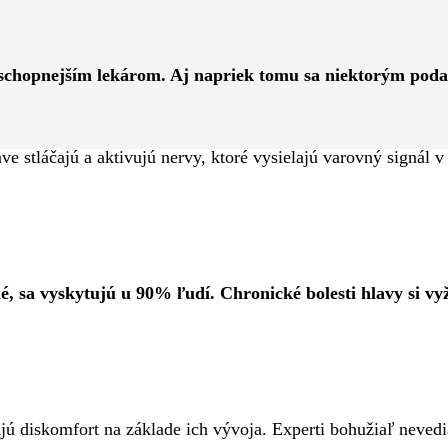
Pinterest
WhatsApp
jschopnejším lekárom. Aj napriek tomu sa niektorým poda
e stláčajú a aktivujú nervy, ktoré vysielajú varovný signál 
né, sa vyskytujú u 90% ľudí. Chronické bolesti hlavy si v
jú diskomfort na základe ich vývoja. Experti bohužiaľ nevedi