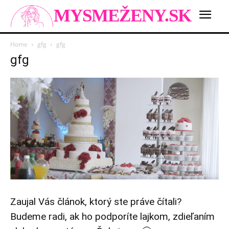
MYSMEŽENY.SK
Home
gfg
gfg
gfg
Zaujal Vás článok, ktorý ste práve čítali?
Budeme radi, ak ho podporíte lajkom, zdieľaním