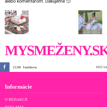
alebo komentárom. Ďakujeme 🙂
MYSMEŽENY.S
23,500
Fanúšikovia
PÁČI SA
Informácie
O REDAKCII