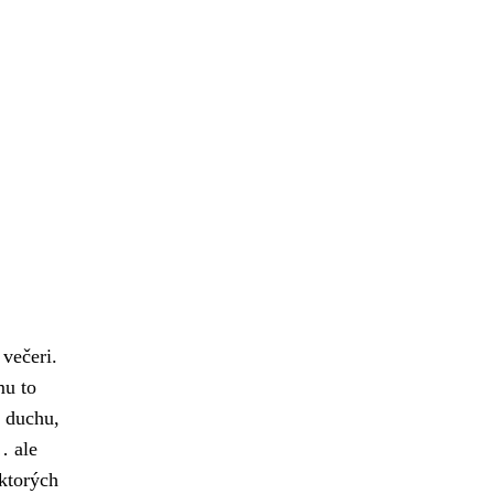
večeri.
mu to
 duchu,
… ale
 ktorých