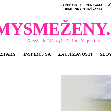
O REDAKCII
REKLAMA
S
PODMIENKY POUŽÍVANIA
MYSMEŽENY.
Gossip & Lifestyle Online Magazine
VZŤAHY
INŠPIRUJ SA
ZAUJÍMAVOSTI
SLO