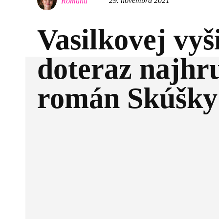
29. novembra 2021
Romana
Vasilkovej vyš
doteraz najhr
román Skúšky