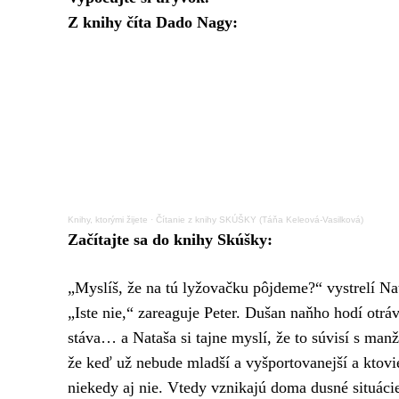
Z knihy číta Dado Nagy:
Knihy, ktorými žijete
·
Čítanie z knihy SKÚŠKY (Táňa Keleová-Vasilková)
Začítajte sa do knihy Skúšky:
„Myslíš, že na tú lyžovačku pôjdeme?“ vystrelí Na
„Iste nie,“ zareaguje Peter. Dušan naňho hodí otr
stáva… a Nataša si tajne myslí, že to súvisí s m
že keď už nebude mladší a vyšportovanejší a ktovie
niekedy aj nie. Vtedy vznikajú doma dusné situáci