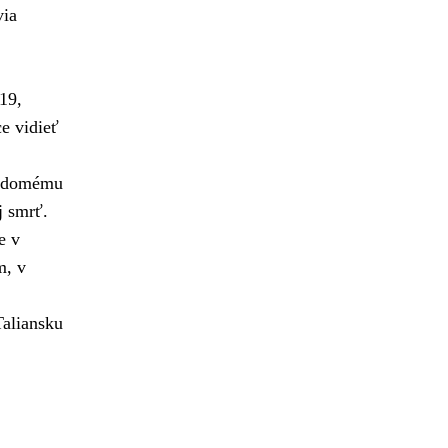
via
19,
ce vidieť
vedomému
j smrť.
e v
m, v
Taliansku