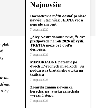
Najnovšie
Dôchodcovia môžu dostať peniaze
navyše: Stačí však JEDNA vec a
nepríde ani cent
7. augusta 2026
„Živý Nostradamus“ tvrdí, že dve
predpovede na rok 2026 už vyšli.
 platí
TRETIA môže byť oveľa
desivejšia
aj
7. augusta 2026
oty
MIMORIADNE pátranie po
dvoch 17-ročných mladíkoch: Sú
podozriví z brutálneho útoku na
taxikára
távam
7. augusta 2026
démiu
Zomrela známa slovenská
 zuby.
herečka, na javisku zanechala
výraznú stopu
7. augusta 2026