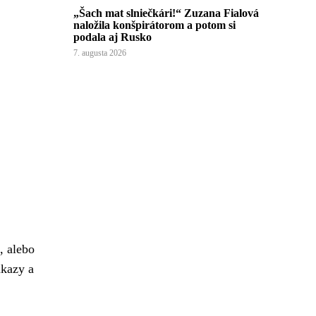
„Šach mat slniečkári!“ Zuzana Fialová
naložila konšpirátorom a potom si
podala aj Rusko
7. augusta 2026
, alebo
ákazy a