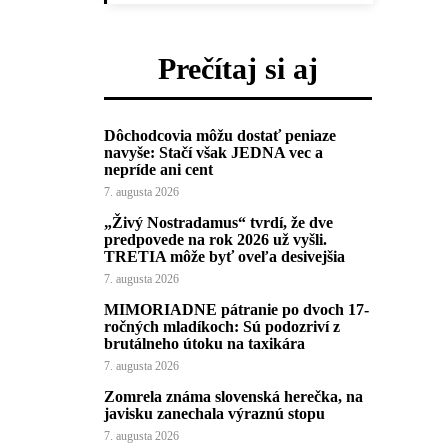
Prečítaj si aj
Dôchodcovia môžu dostať peniaze
navyše: Stačí však JEDNA vec a
nepríde ani cent
7. augusta 2026
„Živý Nostradamus“ tvrdí, že dve
predpovede na rok 2026 už vyšli.
TRETIA môže byť oveľa desivejšia
7. augusta 2026
MIMORIADNE pátranie po dvoch 17-
ročných mladíkoch: Sú podozriví z
brutálneho útoku na taxikára
7. augusta 2026
Zomrela známa slovenská herečka, na
javisku zanechala výraznú stopu
7. augusta 2026