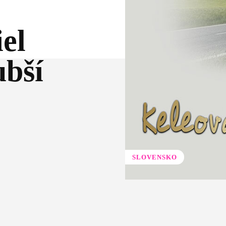
iel
ubší
SLOVENSKO