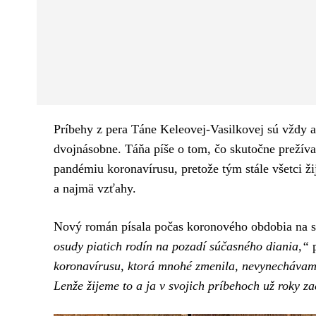
Facebook
Twitter
ZDIEĽAM
Príbehy z pera Táne Keleovej-Vasilkovej sú vždy au
dvojnásobne. Táňa píše o tom, čo skutočne prežíva 
pandémiu koronavírusu, pretože tým stále všetci ž
a najmä vzťahy.
Nový román písala počas koronového obdobia na s
osudy piatich rodín na pozadí súčasného diania,“
koronavírusu, ktorá mnohé zmenila, nevynechávam.
Lenže žijeme to a ja v svojich príbehoch už roky z