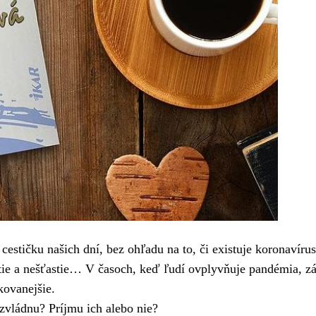
 cestičku našich dní, bez ohľadu na to, či existuje koronavírus
stie a nešťastie… V časoch, keď ľudí ovplyvňuje pandémia, z
kovanejšie.
zvládnu? Príjmu ich alebo nie?