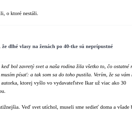
i, o ktoré nestáli.
že dlhé vlasy na ženách po 40-tke sú neprípustné
eď bol zavretý svet a naša rodina žila všetko to, čo ostatné 
usím písať: a tak som sa do toho pustila. Verím, že sa vám 
autorka, ktorej vyšlo vo vydavateľstve Ikar už viac ako 30
kou.
ýstižnejšia. Veď svet utíchol, museli sme sedieť doma a všade 