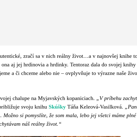
Pinterest
WhatsApp
tentické, zračí sa v nich reálny život…a v najnovšej knihe to
ona aj jej hrdinovia a hrdinky. Tentoraz dala do svojej knihy 
ijeme a či chceme alebo nie – ovplyvňuje to výrazne naše živ
vojej chalupe na Myjavských kopaniciach.
„V príbehu zachy
približuje svoju knihu
Skúšky
Táňa Keleová-Vasilková.
„Pan
 Možno si pomyslíte, že som mala, lebo jej všetci máme plné
achytávam náš reálny život.“