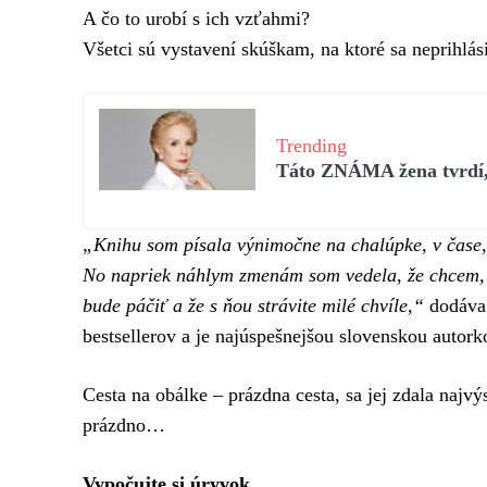
A čo to urobí s ich vzťahmi?
Všetci sú vystavení skúškam, na ktoré sa neprihlásil
Trending
Táto ZNÁMA žena tvrdí, 
„Knihu som písala výnimočne na chalúpke, v čase, k
No napriek náhlym zmenám som vedela, že chcem, m
bude páčiť a že s ňou strávite milé chvíle,“
dodáva 
bestsellerov a je najúspešnejšou slovenskou autor
Cesta na obálke ‒ prázdna cesta, sa jej zdala najv
prázdno…
Vypočujte si úryvok.