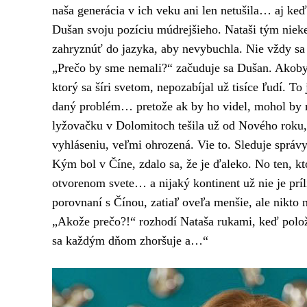
naša generácia v ich veku ani len netušila… aj keď
Dušan svoju pozíciu múdrejšieho. Nataši tým nieke
zahryznúť do jazyka, aby nevybuchla. Nie vždy sa
„Prečo by sme nemali?“ začuduje sa Dušan. Akob
ktorý sa šíri svetom, nepozabíjal už tisíce ľudí. T
daný problém… pretože ak by ho videl, mohol by 
lyžovačku v Dolomitoch tešila už od Nového roku
vyhláseniu, veľmi ohrozená. Vie to. Sleduje správy
Kým bol v Číne, zdalo sa, že je ďaleko. No ten, kt
otvorenom svete… a nijaký kontinent už nie je príl
porovnaní s Čínou, zatiaľ oveľa menšie, ale nikto
„Akože prečo?!“ rozhodí Nataša rukami, keď polož
sa každým dňom zhoršuje a…“