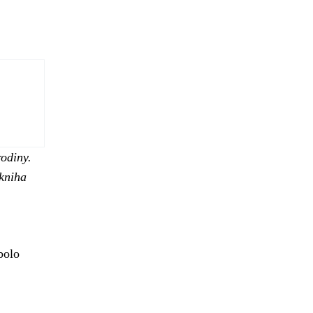
rodiny.
kniha
bolo