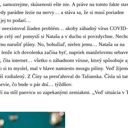
, samozrejme, skúsenosti ešte nie. A práve na tomto fakte sta
dy parádne lezie na nervy… a stáva sa, že si musí poriadne
 jej to podarí…
y neexistoval žiaden problém… akoby záhadný vírus COVID-
o je celý on! pomyslí si Nataša a v duchu si povzdychne. Nech
mu narušiť plány. No, bohužiaľ, nielen jemu… Nataša sa na
, lenže ich dovolenka začína byť, napriek manželovmu seba
, číta internet… všetko o záhadnom víruse, ktorý spôsobuje a
o si to myslel, mal v hlave namiesto mozgu piliny. Veď žijem
iš vzdialený. Z Číny sa presťahoval do Talianska. Čísla sú ta
 nevie, čo bude o pár dní… týždňov.
í na stôl panvicu so zapekanými zemiakmi. „Veď situácia v 