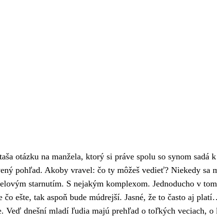
taša otázku na manžela, ktorý si práve spolu so synom sadá k 
ávený pohľad. Akoby vravel: čo ty môžeš vedieť? Niekedy sa 
anželovým starnutím. S nejakým komplexom. Jednoducho v tom
 čo ešte, tak aspoň bude múdrejší. Jasné, že to často aj platí
e. Veď dnešní mladí ľudia majú prehľad o toľkých veciach, o