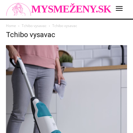
MYSMEŽENY.SK
Home
Tchibo vysavac
Tchibo vysavac
Tchibo vysavac