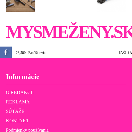
MYSMEŽENY.S
23,500
Fanúšikovia
PÁČI SA
Informácie
O REDAKCII
REKLAMA
SÚŤAŽE
KONTAKT
Podmienky používania