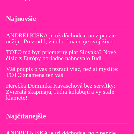
Najnovšie
ANDREJ KISKA je už dôchodca, no z penzie
nežije. Prezradil, z čoho financuje svoj život
TOTO má byť priemerný plat Slováka? Nové
číslo z Európy poriadne nahnevalo ľudí
Váš podpis o vás prezradí viac, než si myslíte:
TOTO znamená ten váš
Herečka Dominika Kavaschová bez servítky:
Zvieratá skapínajú, ľudia kolabujú a vy stále
klamete!
Najčítanejšie
ANDREJ KISKA je už dôchodca, no z penzie