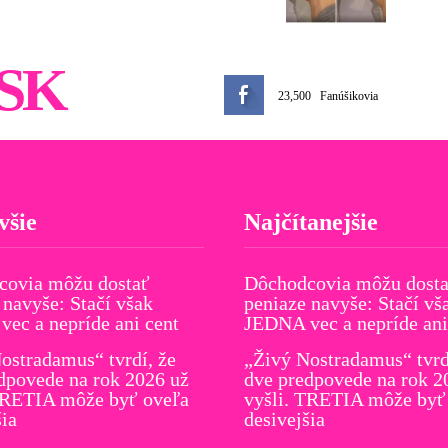
SK
23,500
Fanúšikovia
všie
Najčítanejšie
covia môžu dostať
Dôchodcovia môžu dost
 navyše: Stačí však
peniaze navyše: Stačí vš
ec a nepríde ani cent
JEDNA vec a nepríde ani
ostradamus“ tvrdí, že
„Živý Nostradamus“ tvrd
dpovede na rok 2026 už
dve predpovede na rok 2
TRETIA môže byť oveľa
vyšli. TRETIA môže byť
šia
desivejšia