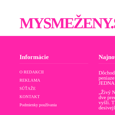
MYSMEŽENY.
Informácie
Najno
O REDAKCII
Dôchod
peniaze
REKLAMA
JEDNA v
SÚŤAŽE
„Živý N
KONTAKT
dve pre
vyšli. 
Podmienky používania
desivej