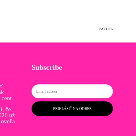
PÁČI SA
Subscribe
ať
ak
 cent
í, že
PRIHLÁSIŤ NA ODBER
026 už
 oveľa