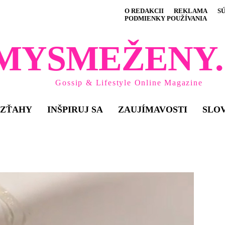
O REDAKCII
REKLAMA
S
PODMIENKY POUŽÍVANIA
MYSMEŽENY.
Gossip & Lifestyle Online Magazine
VZŤAHY
INŠPIRUJ SA
ZAUJÍMAVOSTI
SLO