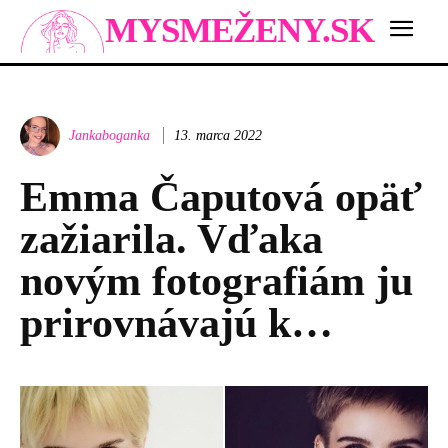
MYSMEŽENY.SK
Jankaboganka
13. marca 2022
Emma Čaputová opäť
zažiarila. Vďaka
novým fotografiám ju
prirovnávajú k…