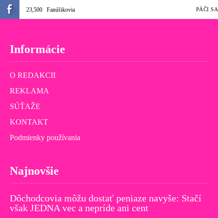
23,500
Fanúšikovia
PÁČI SA
Informácie
O REDAKCII
REKLAMA
SÚŤAŽE
KONTAKT
Podmienky používania
Najnovšie
Dôchodcovia môžu dostať peniaze navyše: Stačí
však JEDNA vec a nepríde ani cent