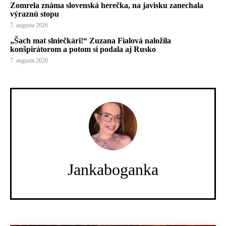
Zomrela známa slovenská herečka, na javisku zanechala
výraznú stopu
7. augusta 2026
„Šach mat slniečkári!“ Zuzana Fialová naložila
konšpirátorom a potom si podala aj Rusko
7. augusta 2026
Jankaboganka