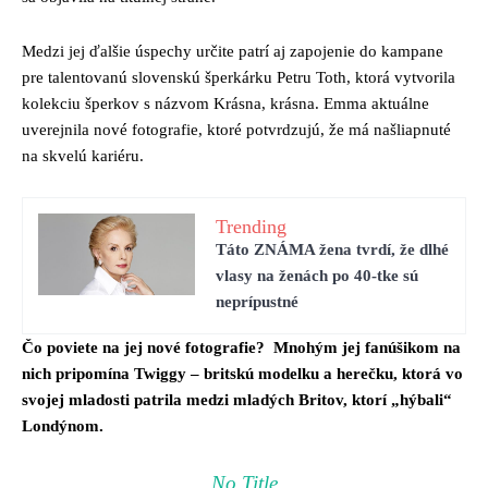
Medzi jej ďalšie úspechy určite patrí aj zapojenie do kampane
pre talentovanú slovenskú šperkárku Petru Toth, ktorá vytvorila
kolekciu šperkov s názvom Krásna, krásna. Emma aktuálne
uverejnila nové fotografie, ktoré potvrdzujú, že má našliapnuté
na skvelú kariéru.
Trending
Táto ZNÁMA žena tvrdí, že dlhé
vlasy na ženách po 40-tke sú
neprípustné
Čo poviete na jej nové fotografie? Mnohým jej fanúšikom na
nich pripomína Twiggy – britskú modelku a herečku, ktorá vo
svojej mladosti patrila medzi mladých Britov, ktorí „hýbali“
Londýnom.
No Title