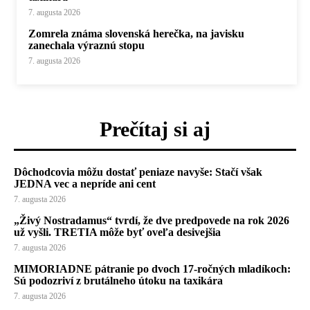
7. augusta 2026
Zomrela známa slovenská herečka, na javisku
zanechala výraznú stopu
7. augusta 2026
Prečítaj si aj
Dôchodcovia môžu dostať peniaze navyše: Stačí však
JEDNA vec a nepríde ani cent
7. augusta 2026
„Živý Nostradamus“ tvrdí, že dve predpovede na rok 2026
už vyšli. TRETIA môže byť oveľa desivejšia
7. augusta 2026
MIMORIADNE pátranie po dvoch 17-ročných mladíkoch:
Sú podozriví z brutálneho útoku na taxikára
7. augusta 2026