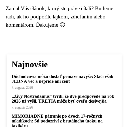
Zaujal Vás článok, ktorý ste práve čítali? Budeme
radi, ak ho podporíte lajkom, zdieľaním alebo
komentárom. Ďakujeme 🙂
Najnovšie
Dôchodcovia môžu dostať peniaze navyše: Stačí však
JEDNA vec a nepríde ani cent
7. augusta 2026
„Živý Nostradamus“ tvrdí, že dve predpovede na rok
2026 už vyšli. TRETIA môže byť oveľa desivejšia
7. augusta 2026
MIMORIADNE pátranie po dvoch 17-ročných
mladíkoch: Sú podozriví z brutálneho útoku na
taxikára