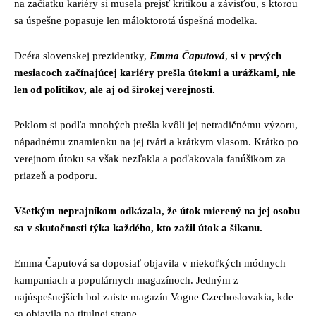
na začiatku kariéry si musela prejsť kritikou a závisťou, s ktorou
sa úspešne popasuje len máloktorotá úspešná modelka.
Dcéra slovenskej prezidentky,
Emma Čaputová
,
si v prvých
mesiacoch začínajúcej kariéry prešla útokmi a urážkami, nie
len od politikov, ale aj od širokej verejnosti.
Peklom si podľa mnohých prešla kvôli jej netradičnému výzoru,
nápadnému znamienku na jej tvári a krátkym vlasom. Krátko po
verejnom útoku sa však nezľakla a poďakovala fanúšikom za
priazeň a podporu.
Všetkým neprajníkom odkázala, že útok mierený na jej osobu
sa v skutočnosti týka každého, kto zažil útok a šikanu.
Emma Čaputová sa doposiaľ objavila v niekoľkých módnych
kampaniach a populárnych magazínoch. Jedným z
najúspešnejších bol zaiste magazín Vogue Czechoslovakia, kde
sa objavila na titulnej strane.