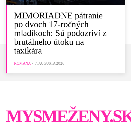
MIMORIADNE pátranie
po dvoch 17-ročných
mladíkoch: Sú podozriví z
brutálneho útoku na
taxikára
ROMANA
-
7. AUGUSTA 2026
MYSMEŽENY.S