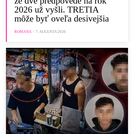
že dve predpovede na rok
2026 už vyšli. TRETIA
môže byť oveľa desivejšia
ROMANA
-
7. AUGUSTA 2026