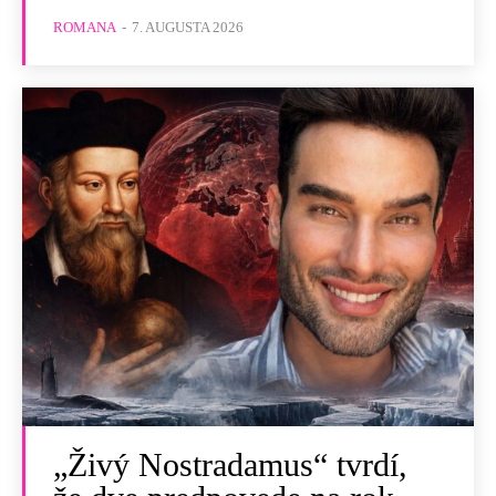
ROMANA
-
7. AUGUSTA 2026
„Živý Nostradamus“ tvrdí,