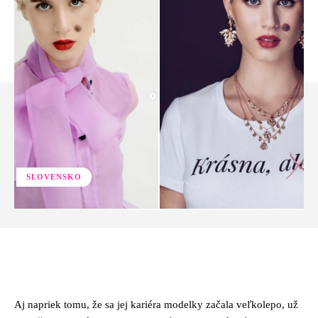
SLOVENSKO
Facebook
Twitter
Pinterest
Whats
Aj napriek tomu, že sa jej kariéra modelky začala veľkolepo, už