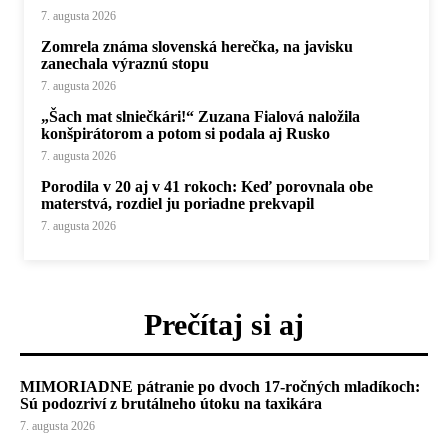
7. augusta 2026
Zomrela známa slovenská herečka, na javisku
zanechala výraznú stopu
7. augusta 2026
„Šach mat slniečkári!“ Zuzana Fialová naložila
konšpirátorom a potom si podala aj Rusko
7. augusta 2026
Porodila v 20 aj v 41 rokoch: Keď porovnala obe
materstvá, rozdiel ju poriadne prekvapil
7. augusta 2026
Prečítaj si aj
MIMORIADNE pátranie po dvoch 17-ročných mladíkoch:
Sú podozriví z brutálneho útoku na taxikára
7. augusta 2026