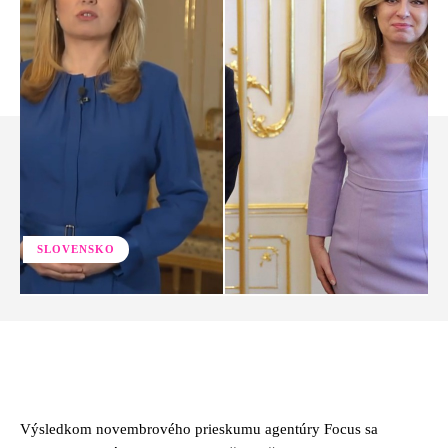
SLOVENSKO
Facebook
Twitter
Pinterest
Whats
Výsledkom novembrového prieskumu agentúry Focus sa