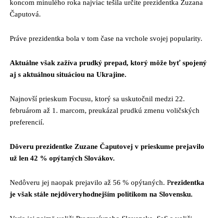
koncom minulého roka najviac tešila určite prezidentka Zuzana
Čaputová.
Práve prezidentka bola v tom čase na vrchole svojej popularity.
Aktuálne však zažíva prudký prepad, ktorý môže byť spojený
aj s aktuálnou situáciou na Ukrajine.
Najnovší prieskum Focusu, ktorý sa uskutočnil medzi 22.
februárom až 1. marcom, preukázal prudkú zmenu voličských
preferencií.
Dôveru prezidentke Zuzane Čaputovej v prieskume prejavilo
už len 42 % opýtaných Slovákov.
Nedôveru jej naopak prejavilo až 56 % opýtaných. P
rezidentka
je však stále nejdôveryhodnejším politikom na Slovensku.