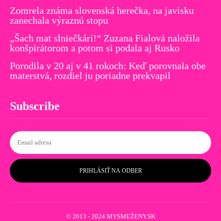
Zomrela známa slovenská herečka, na javisku
zanechala výraznú stopu
„Šach mat slniečkári!“ Zuzana Fialová naložila
konšpirátorom a potom si podala aj Rusko
Porodila v 20 aj v 41 rokoch: Keď porovnala obe
materstvá, rozdiel ju poriadne prekvapil
Subscribe
PRIHLÁSIŤ NA ODBER
© 2013 - 2024 MYSMEŽENY.SK