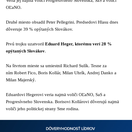
Veria jej najmä voliči Progresívneho Slovenska, SaS a voliči
OĽaNO.
Druhé miesto obsadil Peter Pellegrini. Predsedovi Hlasu dnes
dôveruje 39 % opýtaných Slovákov.
Prvú trojku uzatvoril
Eduard Heger, ktorému verí 28 %
opýtaných Slovákov
.
Na štvrtom mieste sa umiestnil Richard Sulík. Tesne za
ním Robert Fico, Boris Kollár, Milan Uhrík, Andrej Danko a
Milan Majerský.
Eduardovi Hegerovi veria najmä voliči OĽaNO, SaS a
Progresívneho Slovenska. Borisovi Kollárovi dôverujú najmä
voliči jeho politickej strany Sme rodina.