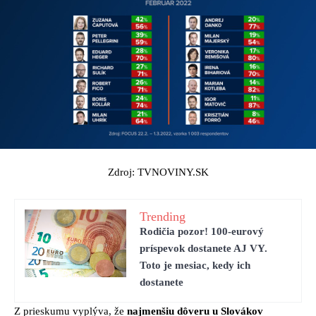
Zdroj: TVNOVINY.SK
Trending
Rodičia pozor! 100-eurový
príspevok dostanete AJ VY.
Toto je mesiac, kedy ich
dostanete
Z prieskumu vyplýva, že
najmenšiu dôveru u Slovákov