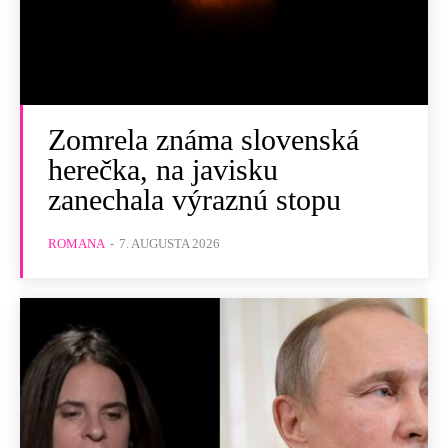
Zomrela známa slovenská
herečka, na javisku
zanechala výraznú stopu
ROMANA
-
7. AUGUSTA 2026