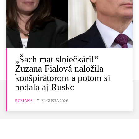
„Šach mat slniečkári!“
Zuzana Fialová naložila
konšpirátorom a potom si
podala aj Rusko
ROMANA
-
7. AUGUSTA 2026