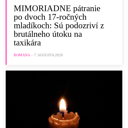
MIMORIADNE pátranie
po dvoch 17-ročných
mladíkoch: Sú podozriví z
brutálneho útoku na
taxikára
ROMANA
-
7. AUGUSTA 2026