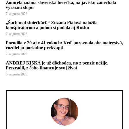
Zomrela známa slovenská herečka, na javisku zanechala
výraznú stopu
7. augusta 2026
„Šach mat slniečkári!“ Zuzana Fialová naložila
konšpirátorom a potom si podala aj Rusko
7. augusta 2026
Porodila v 20 aj v 41 rokoch: Keď porovnala obe materstvá,
rozdiel ju poriadne prekvapil
7. augusta 2026
ANDREJ KISKA je už dôchodca, no z penzie nežije.
Prezradil, z čoho financuje svoj život
6. augusta 2026