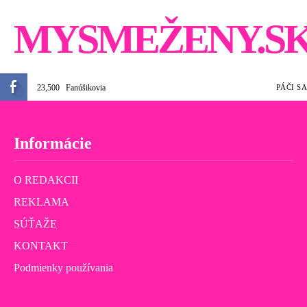
MYSMEŽENY.S
23,500
Fanúšikovia
PÁČI SA
Informácie
O REDAKCII
REKLAMA
SÚŤAŽE
KONTAKT
Podmienky používania