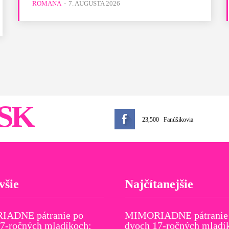
ROMANA
-
7. AUGUSTA 2026
SK
23,500
Fanúšikovia
všie
Najčítanejšie
ADNE pátranie po
MIMORIADNE pátranie
7-ročných mladíkoch:
dvoch 17-ročných mladí