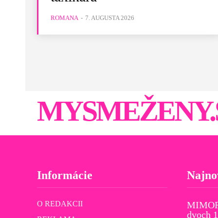
ROMANA
-
7. AUGUSTA 2026
MYSMEŽENY.
Informácie
Najno
O REDAKCII
MIMORI
dvoch 1