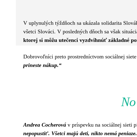
Facebook
Twitter
ZDIEĽAM
V uplynulých týždňoch sa ukázala solidarita Slov
všetci Slováci. V posledných dňoch sa však situác
ktorej si môžu utečenci vyzdvihnúť základné p
Dobrovoľníci preto prostredníctvom sociálnej siet
prineste nákup.“
No 
Andrea Cocherová
v príspevku na sociálnej sieti p
nepopustiť. Všetci majú deti, nikto nemá peniaze.