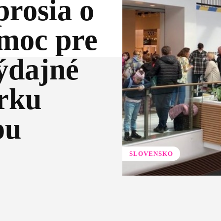
prosia o
moc pre
ýdajné
rku
ou
SLOVENSKO