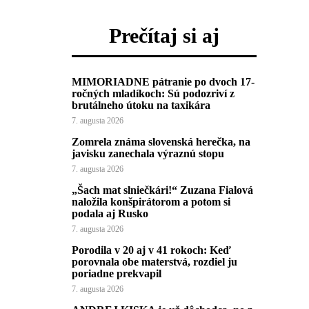
Prečítaj si aj
MIMORIADNE pátranie po dvoch 17-
ročných mladíkoch: Sú podozriví z
brutálneho útoku na taxikára
7. augusta 2026
Zomrela známa slovenská herečka, na
javisku zanechala výraznú stopu
7. augusta 2026
„Šach mat slniečkári!“ Zuzana Fialová
naložila konšpirátorom a potom si
podala aj Rusko
7. augusta 2026
Porodila v 20 aj v 41 rokoch: Keď
porovnala obe materstvá, rozdiel ju
poriadne prekvapil
7. augusta 2026