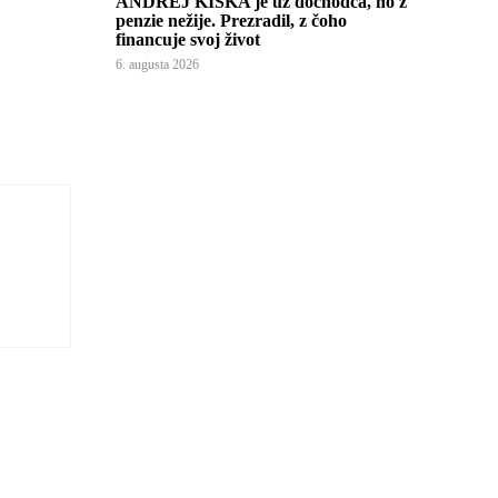
ANDREJ KISKA je už dôchodca, no z
penzie nežije. Prezradil, z čoho
financuje svoj život
6. augusta 2026