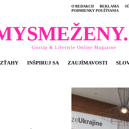
O REDAKCII
REKLAMA
S
PODMIENKY POUŽÍVANIA
MYSMEŽENY.
Gossip & Lifestyle Online Magazine
VZŤAHY
INŠPIRUJ SA
ZAUJÍMAVOSTI
SLO