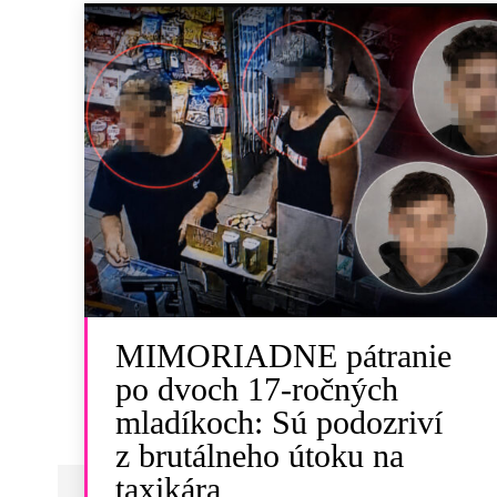
MIMORIADNE pátranie
po dvoch 17-ročných
mladíkoch: Sú podozriví
z brutálneho útoku na
taxikára