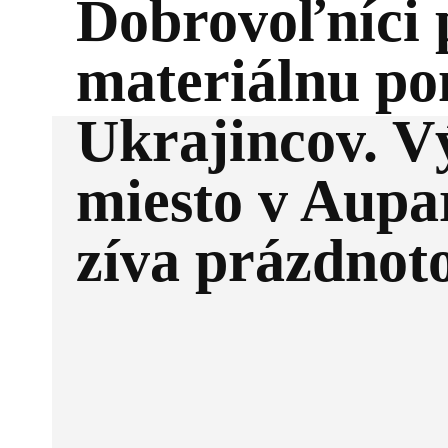
Dobrovoľníci 
materiálnu po
Ukrajincov. V
miesto v Aupa
zíva prázdnot