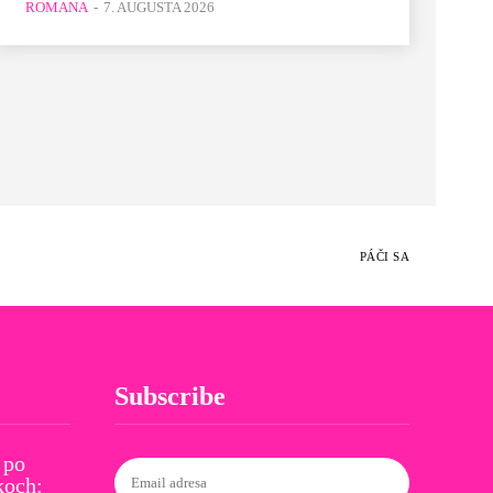
ROMANA
-
7. AUGUSTA 2026
PÁČI SA
Subscribe
 po
koch: