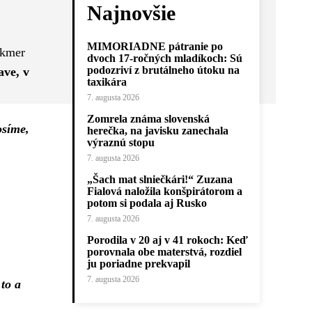
Najnovšie
MIMORIADNE pátranie po
akmer
dvoch 17-ročných mladíkoch: Sú
podozriví z brutálneho útoku na
ave, v
taxikára
7. augusta 2026
Zomrela známa slovenská
osíme,
herečka, na javisku zanechala
výraznú stopu
7. augusta 2026
„Šach mat slniečkári!“ Zuzana
Fialová naložila konšpirátorom a
potom si podala aj Rusko
7. augusta 2026
Porodila v 20 aj v 41 rokoch: Keď
porovnala obe materstvá, rozdiel
ju poriadne prekvapil
7. augusta 2026
to a