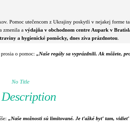
Pinterest
WhatsApp
ákov. Pomoc utečencom z Ukrajiny poskytli v nejakej forme t
ia zmenila a
výdajňa v obchodnom centre Aupark v Bratisl
otraviny a hygienické pomôcky, dnes zíva prázdnotou
.
e prosia o pomoc:
„Naše regály sa vyprázdnili. Ak môžete, pr
No Title
Description
íše:
„Naše možnosti sú limitované. Je ťažké byť tam, vidieť 