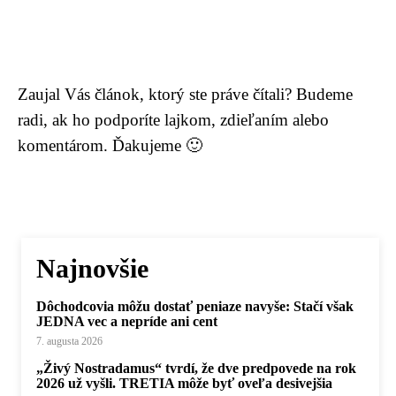
Zaujal Vás článok, ktorý ste práve čítali? Budeme
radi, ak ho podporíte lajkom, zdieľaním alebo
komentárom. Ďakujeme 🙂
Najnovšie
Dôchodcovia môžu dostať peniaze navyše: Stačí však
JEDNA vec a nepríde ani cent
7. augusta 2026
„Živý Nostradamus“ tvrdí, že dve predpovede na rok
2026 už vyšli. TRETIA môže byť oveľa desivejšia