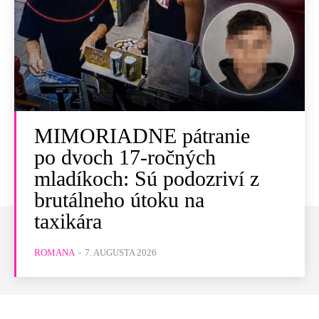
MIMORIADNE pátranie
po dvoch 17-ročných
mladíkoch: Sú podozriví z
brutálneho útoku na
taxikára
ROMANA
-
7. AUGUSTA 2026