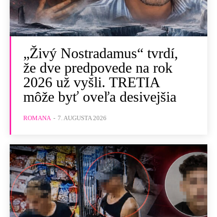
„Živý Nostradamus“ tvrdí,
že dve predpovede na rok
2026 už vyšli. TRETIA
môže byť oveľa desivejšia
ROMANA
-
7. AUGUSTA 2026