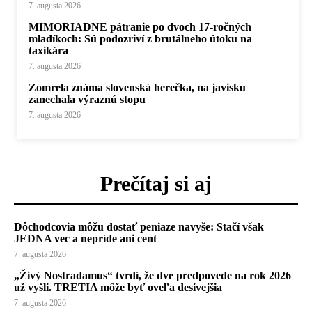
7. augusta 2026
MIMORIADNE pátranie po dvoch 17-ročných
mladíkoch: Sú podozriví z brutálneho útoku na
taxikára
7. augusta 2026
Zomrela známa slovenská herečka, na javisku
zanechala výraznú stopu
7. augusta 2026
Prečítaj si aj
Dôchodcovia môžu dostať peniaze navyše: Stačí však
JEDNA vec a nepríde ani cent
7. augusta 2026
„Živý Nostradamus“ tvrdí, že dve predpovede na rok 2026
už vyšli. TRETIA môže byť oveľa desivejšia
7. augusta 2026