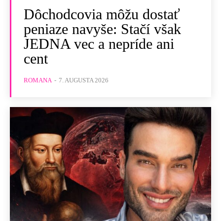
Dôchodcovia môžu dostať
peniaze navyše: Stačí však
JEDNA vec a nepríde ani
cent
ROMANA
-
7. AUGUSTA 2026