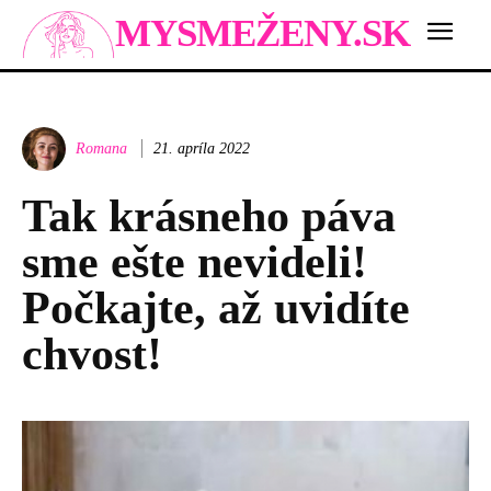
MYSMEŽENY.SK
Romana
21. apríla 2022
Tak krásneho páva
sme ešte nevideli!
Počkajte, až uvidíte
chvost!