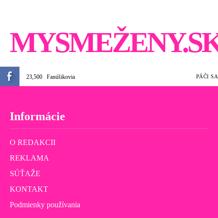
MYSMEŽENY.S
23,500
Fanúšikovia
PÁČI SA
Informácie
O REDAKCII
REKLAMA
SÚŤAŽE
KONTAKT
Podmienky používania