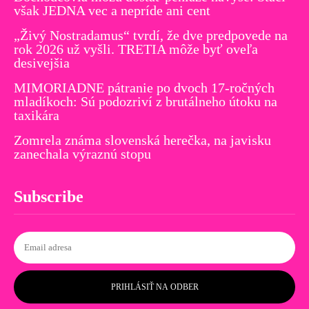
však JEDNA vec a nepríde ani cent
„Živý Nostradamus“ tvrdí, že dve predpovede na
rok 2026 už vyšli. TRETIA môže byť oveľa
desivejšia
MIMORIADNE pátranie po dvoch 17-ročných
mladíkoch: Sú podozriví z brutálneho útoku na
taxikára
Zomrela známa slovenská herečka, na javisku
zanechala výraznú stopu
Subscribe
PRIHLÁSIŤ NA ODBER