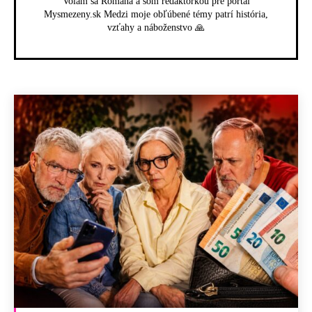
Volám sa Romana a som redaktorkou pre portál
Mysmezeny.sk Medzi moje obľúbené témy patrí história,
vzťahy a náboženstvo 🙏