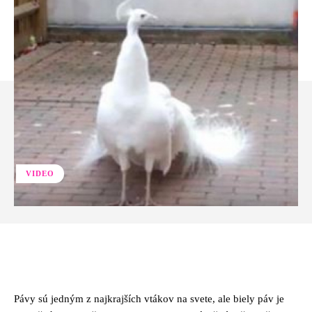
VIDEO
Facebook
Twitter
Pinterest
Whats
Pávy sú jedným z najkrajších vtákov na svete, ale biely páv je