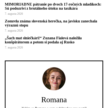
MIMORIADNE pátranie po dvoch 17-ročných mladíkoch:
Sú podozriví z brutálneho útoku na taxikára
7. augusta 2026
Zomrela známa slovenská herečka, na javisku zanechala
výraznú stopu
7. augusta 2026
„Šach mat slniečkári!“ Zuzana Fialová naložila
konšpirátorom a potom si podala aj Rusko
7. augusta 2026
Romana