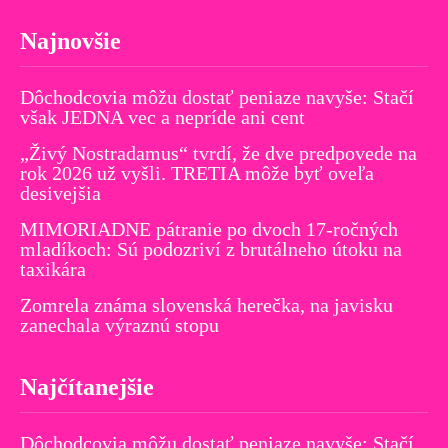
Najnovšie
Dôchodcovia môžu dostať peniaze navyše: Stačí
však JEDNA vec a nepríde ani cent
„Živý Nostradamus“ tvrdí, že dve predpovede na
rok 2026 už vyšli. TRETIA môže byť oveľa
desivejšia
MIMORIADNE pátranie po dvoch 17-ročných
mladíkoch: Sú podozriví z brutálneho útoku na
taxikára
Zomrela známa slovenská herečka, na javisku
zanechala výraznú stopu
Najčítanejšie
Dôchodcovia môžu dostať peniaze navyše: Stačí