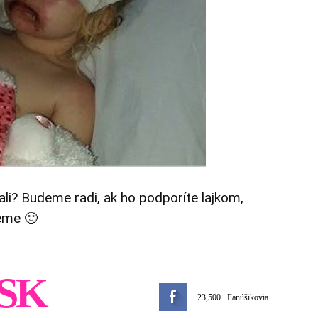
tali? Budeme radi, ak ho podporíte lajkom,
eme 🙂
SK
23,500
Fanúšikovia