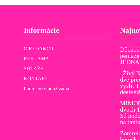
Informácie
Najno
O REDAKCII
Dôchod
peniaze
REKLAMA
JEDNA v
SÚŤAŽE
„Živý N
KONTAKT
dve pre
vyšli. 
Podmienky používania
desivej
MIMORI
dvoch 1
Sú podo
na taxi
Zomrel
herečka