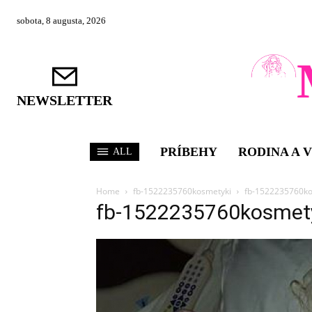
sobota, 8 augusta, 2026
NEWSLETTER
PRÍBEHY
RODINA A 
ALL
Home
fb-1522235760kosmetyki
fb-1522235760ko
fb-1522235760kosmet