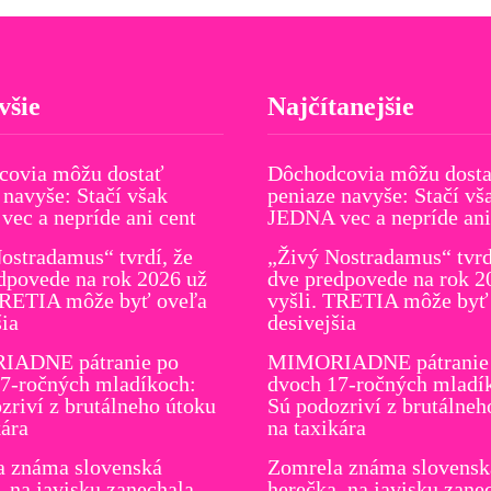
všie
Najčítanejšie
covia môžu dostať
Dôchodcovia môžu dost
 navyše: Stačí však
peniaze navyše: Stačí vš
ec a nepríde ani cent
JEDNA vec a nepríde ani
ostradamus“ tvrdí, že
„Živý Nostradamus“ tvrd
dpovede na rok 2026 už
dve predpovede na rok 2
TRETIA môže byť oveľa
vyšli. TRETIA môže byť
šia
desivejšia
ADNE pátranie po
MIMORIADNE pátranie
7-ročných mladíkoch:
dvoch 17-ročných mladí
zriví z brutálneho útoku
Sú podozriví z brutálneh
kára
na taxikára
a známa slovenská
Zomrela známa slovensk
, na javisku zanechala
herečka, na javisku zane