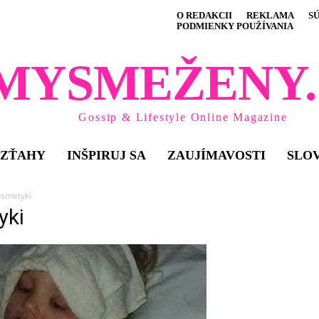
O REDAKCII
REKLAMA
S
PODMIENKY POUŽÍVANIA
MYSMEŽENY.
Gossip & Lifestyle Online Magazine
VZŤAHY
INŠPIRUJ SA
ZAUJÍMAVOSTI
SLO
smetyki
yki