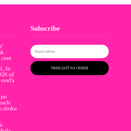
Subscribe
ať
ak
 cent
í, že
PRIHLÁSIŤ NA ODBER
026 už
 oveľa
 po
koch:
o útoku
á
chala