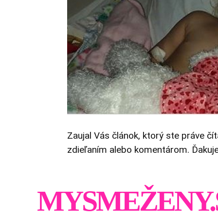
Zaujal Vás článok, ktorý ste práve čí
zdieľaním alebo komentárom. Ďakuj
MYSMEŽENY.