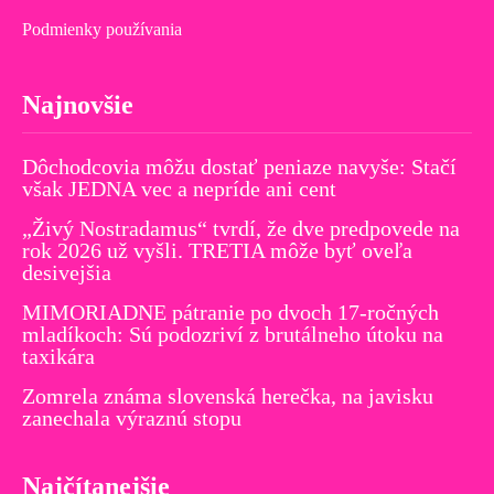
Podmienky používania
Najnovšie
Dôchodcovia môžu dostať peniaze navyše: Stačí
však JEDNA vec a nepríde ani cent
„Živý Nostradamus“ tvrdí, že dve predpovede na
rok 2026 už vyšli. TRETIA môže byť oveľa
desivejšia
MIMORIADNE pátranie po dvoch 17-ročných
mladíkoch: Sú podozriví z brutálneho útoku na
taxikára
Zomrela známa slovenská herečka, na javisku
zanechala výraznú stopu
Najčítanejšie