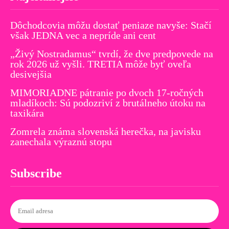
Dôchodcovia môžu dostať peniaze navyše: Stačí
však JEDNA vec a nepríde ani cent
„Živý Nostradamus“ tvrdí, že dve predpovede na
rok 2026 už vyšli. TRETIA môže byť oveľa
desivejšia
MIMORIADNE pátranie po dvoch 17-ročných
mladíkoch: Sú podozriví z brutálneho útoku na
taxikára
Zomrela známa slovenská herečka, na javisku
zanechala výraznú stopu
Subscribe