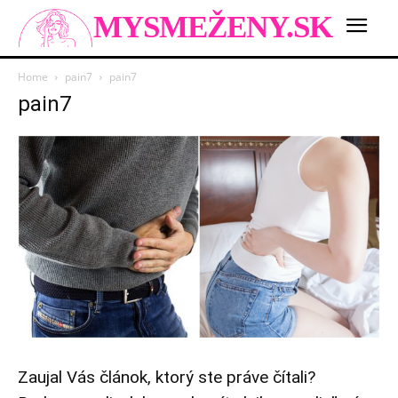
MYSMEŽENY.SK
Home
pain7
pain7
pain7
Zaujal Vás článok, ktorý ste práve čítali?