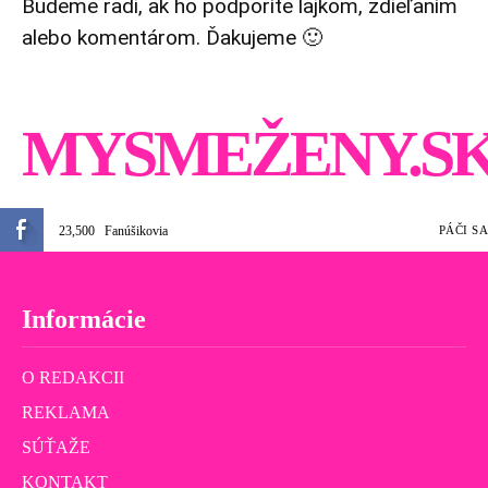
Budeme radi, ak ho podporíte lajkom, zdieľaním
alebo komentárom. Ďakujeme 🙂
MYSMEŽENY.S
23,500
Fanúšikovia
PÁČI SA
Informácie
O REDAKCII
REKLAMA
SÚŤAŽE
KONTAKT