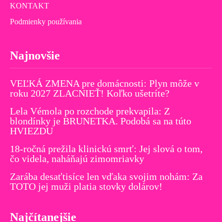
KONTAKT
Podmienky používania
Najnovšie
VEĽKÁ ZMENA pre domácnosti: Plyn môže v
roku 2027 ZLACNIEŤ! Koľko ušetríte?
Lela Vémola po rozchode prekvapila: Z
blondínky je BRUNETKA. Podobá sa na túto
HVIEZDU
18-ročná prežila klinickú smrť: Jej slová o tom,
čo videla, naháňajú zimomriavky
Zarába desaťtisíce len vďaka svojim nohám: Za
TOTO jej muži platia stovky dolárov!
Najčítanejšie