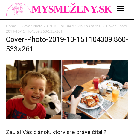
MYSMEŽENY.SK
Home
Cover-Photo-2019-10-15T104309.860-533×261
Cover-Photo-
2019-10-15T104309.860-533x261
Cover-Photo-2019-10-15T104309.860-
533×261
Zaujal Vás článok, ktorý ste práve čítali?