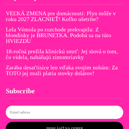
VEĽKÁ ZMENA pre domácnosti: Plyn môže v
roku 2027 ZLACNIEŤ! Koľko ušetríte?
Lela Vémola po rozchode prekvapila: Z
blondínky je BRUNETKA. Podobá sa na túto
HVIEZDU
18-ročná prežila klinickú smrť: Jej slová o tom,
čo videla, naháňajú zimomriavky
Zarába desaťtisíce len vďaka svojim nohám: Za
TOTO jej muži platia stovky dolárov!
Subscribe
PRIHLÁSIŤ NA ODBER