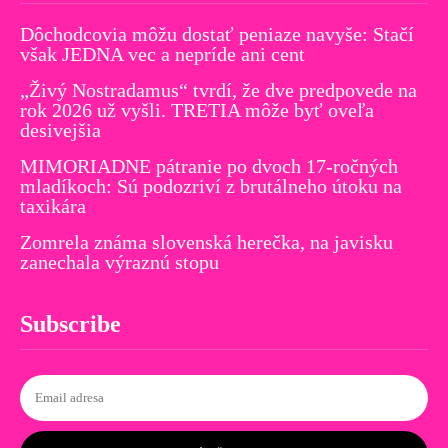
Dôchodcovia môžu dostať peniaze navyše: Stačí
však JEDNA vec a nepríde ani cent
„Živý Nostradamus“ tvrdí, že dve predpovede na
rok 2026 už vyšli. TRETIA môže byť oveľa
desivejšia
MIMORIADNE pátranie po dvoch 17-ročných
mladíkoch: Sú podozriví z brutálneho útoku na
taxikára
Zomrela známa slovenská herečka, na javisku
zanechala výraznú stopu
Subscribe