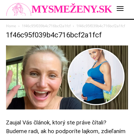
MYSMEŽENY.SK
Home
1f46c95f039b4c716bcf2a1fcf
1f46c95f039b4c716bcf2a1fcf
1f46c95f039b4c716bcf2a1fcf
Zaujal Vás článok, ktorý ste práve čítali?
Budeme radi, ak ho podporíte lajkom, zdieľaním