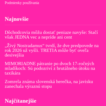
Podmienky používania
Najnovšie
Dôchodcovia môžu dostať peniaze navyše: Stačí
však JEDNA vec a nepríde ani cent
„Živý Nostradamus“ tvrdí, že dve predpovede na
rok 2026 už vyšli. TRETIA môže byť oveľa
desivejšia
MIMORIADNE pátranie po dvoch 17-ročných
mladíkoch: Sú podozriví z brutálneho útoku na
taxikára
Zomrela známa slovenská herečka, na javisku
zanechala výraznú stopu
Najčítanejšie