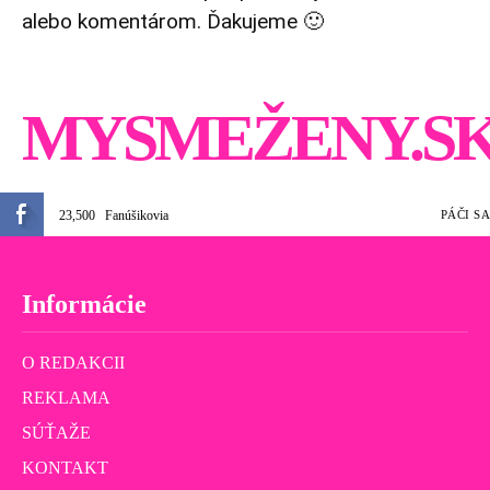
alebo komentárom. Ďakujeme 🙂
MYSMEŽENY.S
23,500
Fanúšikovia
PÁČI SA
Informácie
O REDAKCII
REKLAMA
SÚŤAŽE
KONTAKT