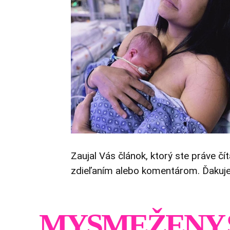
Zaujal Vás článok, ktorý ste práve čí
zdieľaním alebo komentárom. Ďakuj
MYSMEŽENY.