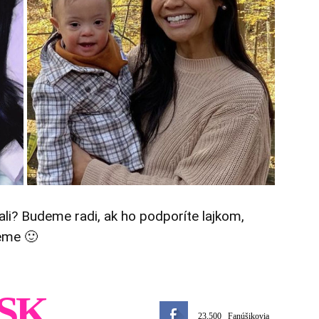
tali? Budeme radi, ak ho podporíte lajkom,
eme 🙂
SK
23,500
Fanúšikovia