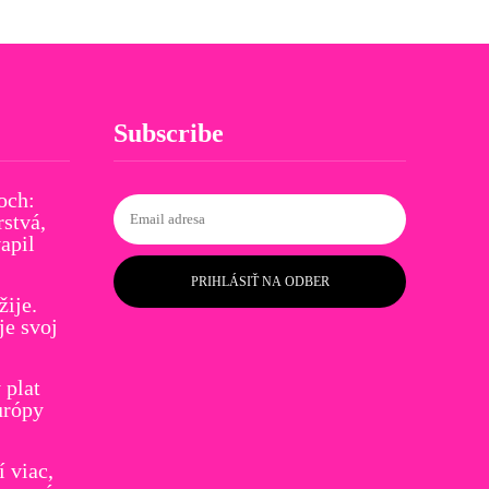
Subscribe
och:
stvá,
apil
PRIHLÁSIŤ NA ODBER
žije.
je svoj
plat
urópy
í viac,