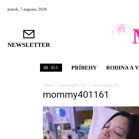
piatok, 7 augusta, 2026
NEWSLETTER
PRÍBEHY
RODINA A 
ALL
Home
mommy401161
mommy401161
mommy401161