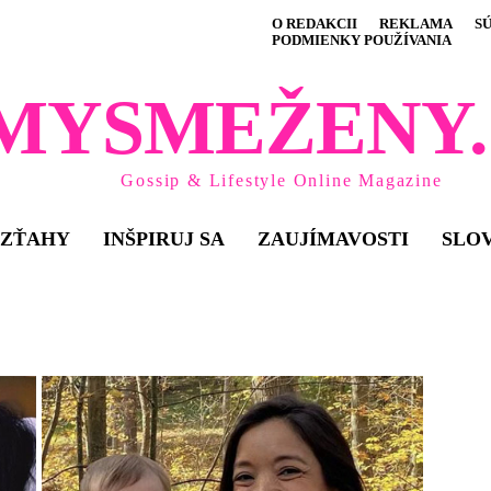
O REDAKCII
REKLAMA
S
PODMIENKY POUŽÍVANIA
MYSMEŽENY.
Gossip & Lifestyle Online Magazine
VZŤAHY
INŠPIRUJ SA
ZAUJÍMAVOSTI
SLO