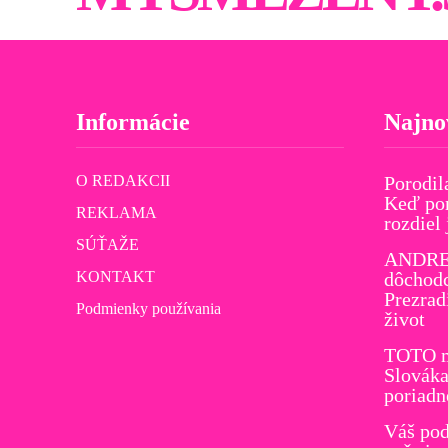
Informácie
Najno
O REDAKCII
Porodil
Keď por
REKLAMA
rozdiel
SÚŤAŽE
ANDREJ
KONTAKT
dôchodc
Prezrad
Podmienky používania
život
TOTO m
Slováka
poriadn
Váš pod