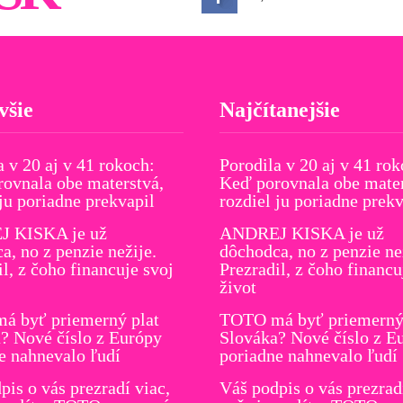
všie
Najčítanejšie
a v 20 aj v 41 rokoch:
Porodila v 20 aj v 41 rok
ovnala obe materstvá,
Keď porovnala obe mater
 ju poriadne prekvapil
rozdiel ju poriadne prekv
 KISKA je už
ANDREJ KISKA je už
a, no z penzie nežije.
dôchodca, no z penzie ne
il, z čoho financuje svoj
Prezradil, z čoho financu
život
á byť priemerný plat
TOTO má byť priemerný 
? Nové číslo z Európy
Slováka? Nové číslo z E
e nahnevalo ľudí
poriadne nahnevalo ľudí
pis o vás prezradí viac,
Váš podpis o vás prezrad