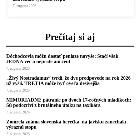
7. augusta 2026
Prečítaj si aj
Dôchodcovia môžu dostať peniaze navyše: Stačí však
JEDNA vec a nepríde ani cent
7. augusta 2026
„Živý Nostradamus“ tvrdí, že dve predpovede na rok 2026
už vyšli. TRETIA môže byť oveľa desivejšia
7. augusta 2026
MIMORIADNE pátranie po dvoch 17-ročných mladíkoch:
Sú podozriví z brutálneho útoku na taxikára
7. augusta 2026
Zomrela známa slovenská herečka, na javisku zanechala
výraznú stopu
7. augusta 2026