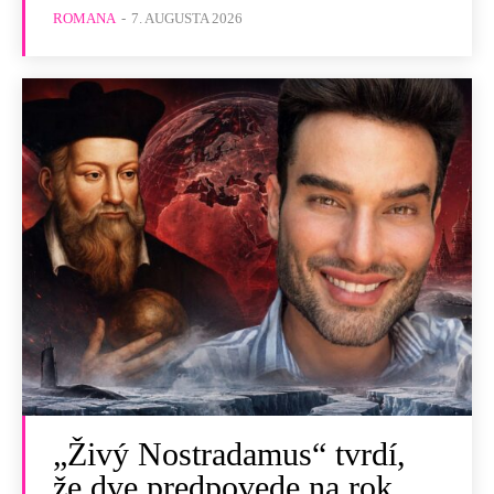
ROMANA
-
7. AUGUSTA 2026
„Živý Nostradamus“ tvrdí,
že dve predpovede na rok