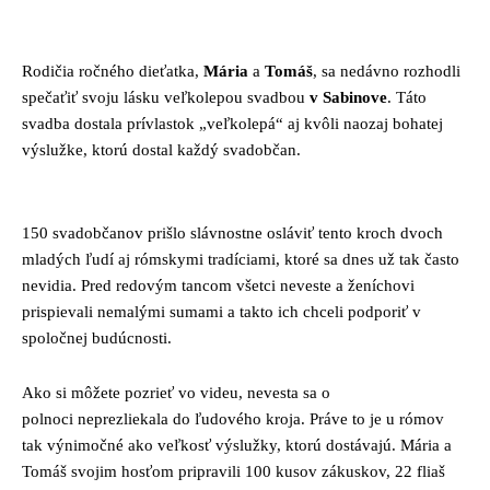
Facebook
Twitter
Pinterest
Whats
Rodičia ročného dieťatka,
Mária
a
Tomáš
, sa nedávno rozhodli
spečaťiť svoju lásku veľkolepou svadbou
v Sabinove
. Táto
svadba dostala prívlastok „veľkolepá“ aj kvôli naozaj bohatej
výslužke, ktorú dostal každý svadobčan.
150 svadobčanov prišlo slávnostne osláviť tento kroch dvoch
mladých ľudí aj rómskymi tradíciami, ktoré sa dnes už tak často
nevidia. Pred redovým tancom všetci neveste a ženíchovi
prispievali nemalými sumami a takto ich chceli podporiť v
spoločnej budúcnosti.
Ako si môžete pozrieť vo videu, nevesta sa o
polnoci neprezliekala do ľudového kroja. Práve to je u rómov
tak výnimočné ako veľkosť výslužky, ktorú dostávajú. Mária a
Tomáš svojim hosťom pripravili 100 kusov zákuskov, 22 fliaš