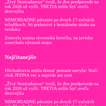
„Živý Nostradamus“ tvrdí, že dve predpovede na
rok 2026 už vyšli. TRETIA môže byť oveľa
desivejšia
MIMORIADNE pátranie po dvoch 17-ročných
mladíkoch: Sú podozriví z brutálneho útoku na
taxikára
Zomrela známa slovenská herečka, na javisku
zanechala výraznú stopu
Najčítanejšie
Dôchodcovia môžu dostať peniaze navyše: Stačí
však JEDNA vec a nepríde ani cent
„Živý Nostradamus“ tvrdí, že dve predpovede na
rok 2026 už vyšli. TRETIA môže byť oveľa
desivejšia
MIMORIADNE pátranie po dvoch 17-ročných