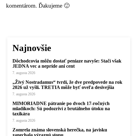
komentárom. Ďakujeme 🙂
Najnovšie
Dôchodcovia môžu dostať peniaze navyše: Stačí však
JEDNA vec a nepríde ani cent
7. augusta 2026
„Živý Nostradamus“ tvrdí, že dve predpovede na rok
2026 už vyšli. TRETIA môže byť oveľa desivejšia
7. augusta 2026
MIMORIADNE pátranie po dvoch 17-ročných
mladíkoch: Sú podozriví z brutálneho útoku na
taxikára
7. augusta 2026
Zomrela známa slovenská herečka, na javisku
zanechala výraznú stopu