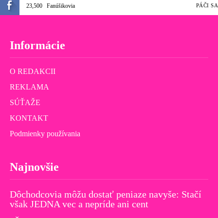
23,500
Fanúšikovia
PÁČI SA
Informácie
O REDAKCII
REKLAMA
SÚŤAŽE
KONTAKT
Podmienky používania
Najnovšie
Dôchodcovia môžu dostať peniaze navyše: Stačí
však JEDNA vec a nepríde ani cent