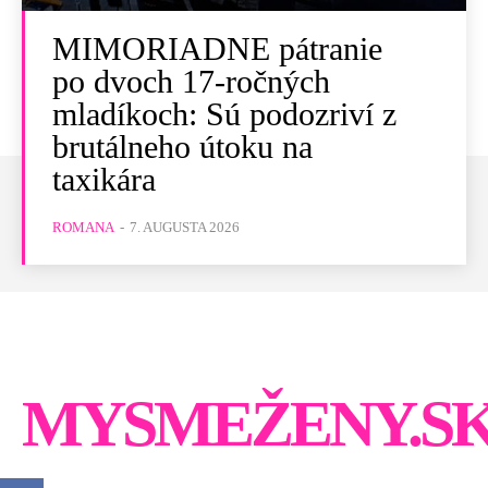
MIMORIADNE pátranie
po dvoch 17-ročných
mladíkoch: Sú podozriví z
brutálneho útoku na
taxikára
ROMANA
-
7. AUGUSTA 2026
MYSMEŽENY.S