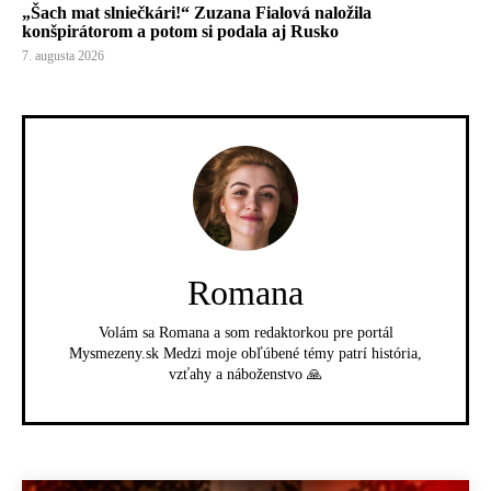
„Šach mat slniečkári!“ Zuzana Fialová naložila
konšpirátorom a potom si podala aj Rusko
7. augusta 2026
Romana
Volám sa Romana a som redaktorkou pre portál
Mysmezeny.sk Medzi moje obľúbené témy patrí história,
vzťahy a náboženstvo 🙏