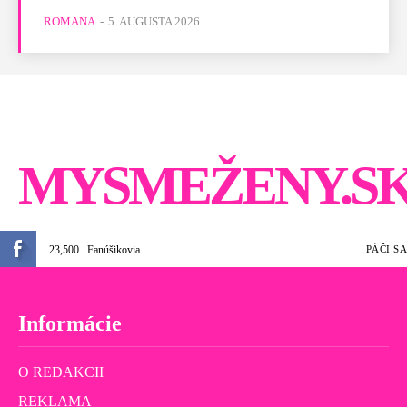
ROMANA
-
5. AUGUSTA 2026
MYSMEŽENY.S
23,500
Fanúšikovia
PÁČI SA
Informácie
O REDAKCII
REKLAMA