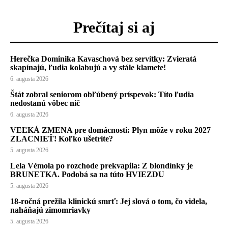
Prečítaj si aj
Herečka Dominika Kavaschová bez servítky: Zvieratá
skapínajú, ľudia kolabujú a vy stále klamete!
6. augusta 2026
Štát zobral seniorom obľúbený príspevok: Títo ľudia
nedostanú vôbec nič
6. augusta 2026
VEĽKÁ ZMENA pre domácnosti: Plyn môže v roku 2027
ZLACNIEŤ! Koľko ušetríte?
5. augusta 2026
Lela Vémola po rozchode prekvapila: Z blondínky je
BRUNETKA. Podobá sa na túto HVIEZDU
5. augusta 2026
18-ročná prežila klinickú smrť: Jej slová o tom, čo videla,
naháňajú zimomriavky
5. augusta 2026