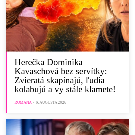
Herečka Dominika
Kavaschová bez servítky:
Zvieratá skapínajú, ľudia
kolabujú a vy stále klamete!
ROMANA
-
6. AUGUSTA 2026