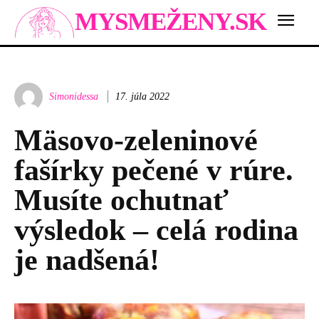
MYSMEŽENY.SK
Simonidessa
17. júla 2022
Mäsovo-zeleninové
fašírky pečené v rúre.
Musíte ochutnať
výsledok – celá rodina
je nadšená!