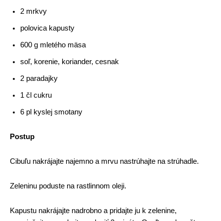
2 mrkvy
polovica kapusty
600 g mletého ​​mäsa
soľ, korenie, koriander, cesnak
2 paradajky
1 čl cukru
6 pl kyslej smotany
Postup
Cibuľu nakrájajte najemno a mrvu nastrúhajte na strúhadle.
Zeleninu poduste na rastlinnom oleji.
Kapustu nakrájajte nadrobno a pridajte ju k zelenine,