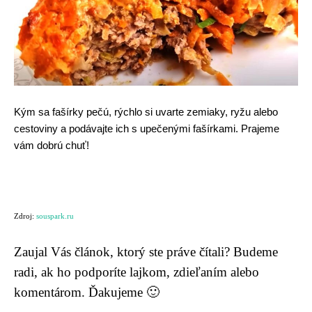
Kým sa fašírky pečú, rýchlo si uvarte zemiaky, ryžu alebo
cestoviny a podávajte ich s upečenými fašírkami. Prajeme
vám dobrú chuť!
Zdroj:
souspark.ru
Zaujal Vás článok, ktorý ste práve čítali? Budeme
radi, ak ho podporíte lajkom, zdieľaním alebo
komentárom. Ďakujeme 🙂