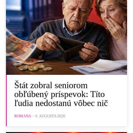
Štát zobral seniorom
obľúbený príspevok: Títo
ľudia nedostanú vôbec nič
ROMANA
-
6. AUGUSTA 2026