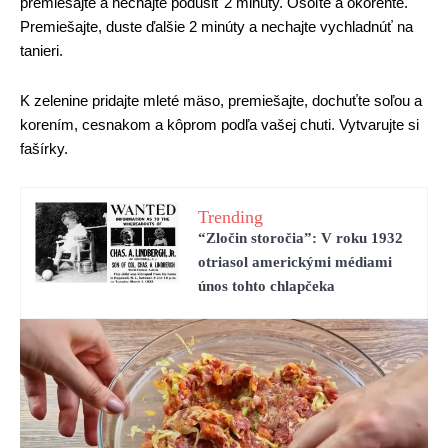
premiešajte a nechajte podusiť 2 minúty. Osoľte a okoreňte.
Premiešajte, duste ďalšie 2 minúty a nechajte vychladnúť na
tanieri.
K zelenine pridajte mleté ​​mäso, premiešajte, dochuťte soľou a
korením, cesnakom a kôprom podľa vašej chuti. Vytvarujte si
fašírky.
Trending
“Zločin storočia”: V roku 1932
otriasol americkými médiami
únos tohto chlapčeka