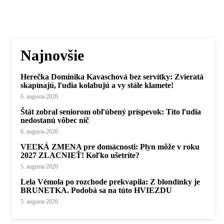
Najnovšie
Herečka Dominika Kavaschová bez servítky: Zvieratá
skapínajú, ľudia kolabujú a vy stále klamete!
6. augusta 2026
Štát zobral seniorom obľúbený príspevok: Títo ľudia
nedostanú vôbec nič
6. augusta 2026
VEĽKÁ ZMENA pre domácnosti: Plyn môže v roku
2027 ZLACNIEŤ! Koľko ušetríte?
5. augusta 2026
Lela Vémola po rozchode prekvapila: Z blondínky je
BRUNETKA. Podobá sa na túto HVIEZDU
5. augusta 2026