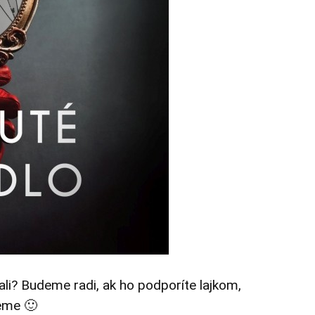
tali? Budeme radi, ak ho podporíte lajkom,
eme 🙂