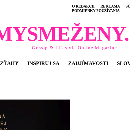
O REDAKCII
REKLAMA
S
PODMIENKY POUŽÍVANIA
MYSMEŽENY.
Gossip & Lifestyle Online Magazine
VZŤAHY
INŠPIRUJ SA
ZAUJÍMAVOSTI
SLO