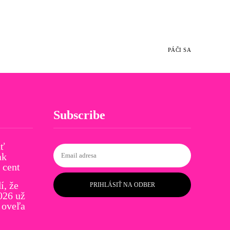
PÁČI SA
Subscribe
ať
ak
 cent
í, že
PRIHLÁSIŤ NA ODBER
026 už
 oveľa