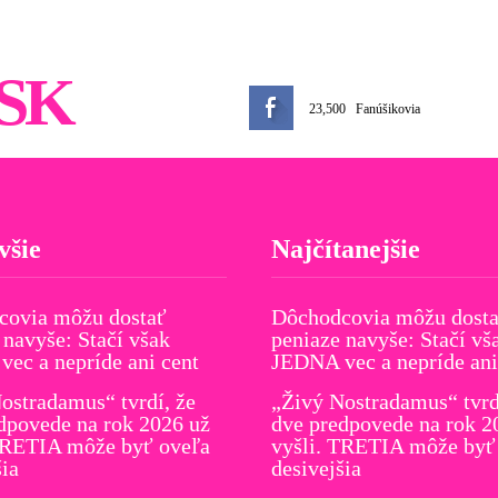
SK
23,500
Fanúšikovia
všie
Najčítanejšie
covia môžu dostať
Dôchodcovia môžu dost
 navyše: Stačí však
peniaze navyše: Stačí vš
ec a nepríde ani cent
JEDNA vec a nepríde ani
ostradamus“ tvrdí, že
„Živý Nostradamus“ tvrd
dpovede na rok 2026 už
dve predpovede na rok 2
TRETIA môže byť oveľa
vyšli. TRETIA môže byť
šia
desivejšia