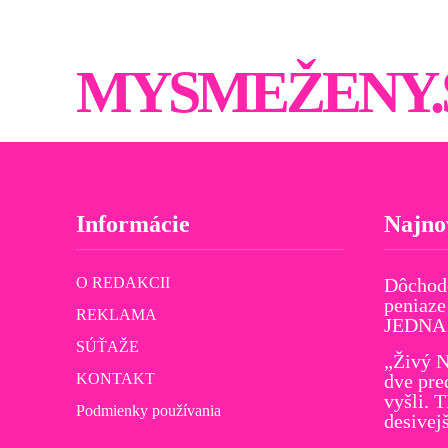
MYSMEŽENY.
Informácie
Najno
O REDAKCII
Dôchod
peniaze
REKLAMA
JEDNA v
SÚŤAŽE
„Živý N
KONTAKT
dve pre
vyšli. 
Podmienky používania
desivej