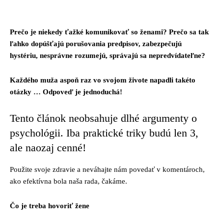
Facebook
Twitter
Pinterest
Whats
Prečo je niekedy ťažké komunikovať so ženami? Prečo sa tak
ľahko dopúšťajú porušovania predpisov, zabezpečujú
hystériu, nesprávne rozumejú, správajú sa nepredvídateľne?
Každého muža aspoň raz vo svojom živote napadli takéto
otázky … Odpoveď je jednoduchá!
Tento článok neobsahuje dlhé argumenty o
psychológii. Iba praktické triky budú len 3,
ale naozaj cenné!
Použite svoje zdravie a neváhajte nám povedať v komentároch,
ako efektívna bola naša rada, čakáme.
Čo je treba hovoriť žene