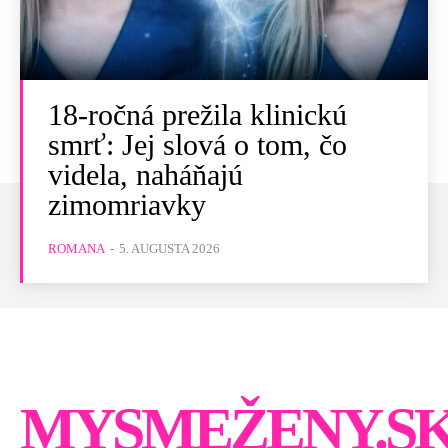
18-ročná prežila klinickú
smrť: Jej slová o tom, čo
videla, naháňajú
zimomriavky
ROMANA
-
5. AUGUSTA 2026
MYSMEŽENY.S