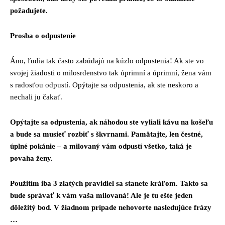
požadujete.
Prosba o odpustenie
Áno, ľudia tak často zabúdajú na kúzlo odpustenia! Ak ste vo
svojej žiadosti o milosrdenstvo tak úprimní a úprimní, žena vám
s radosťou odpustí. Opýtajte sa odpustenia, ak ste neskoro a
nechali ju čakať.
Opýtajte sa odpustenia, ak náhodou ste vyliali kávu na košeľu
a bude sa musieť rozbiť s škvrnami. Pamätajte, len čestné,
úplné pokánie – a milovaný vám odpustí všetko, taká je
povaha ženy.
Použitím iba 3 zlatých pravidiel sa stanete kráľom. Takto sa
bude správať k vám vaša milovaná! Ale je tu ešte jeden
dôležitý bod. V žiadnom prípade nehovorte nasledujúce frázy
…