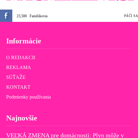
23,500
Fanúšikovia
PÁČI SA
Informácie
O REDAKCII
REKLAMA
SÚŤAŽE
KONTAKT
Podmienky používania
Najnovšie
VEĽKÁ ZMENA pre domácnosti: Plyn môže v