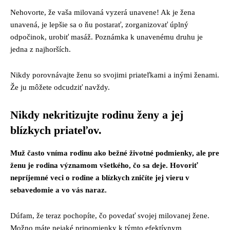
Nehovorte, že vaša milovaná vyzerá unavene! Ak je žena
unavená, je lepšie sa o ňu postarať, zorganizovať úplný
odpočinok, urobiť masáž. Poznámka k unavenému druhu je
jedna z najhorších.
Nikdy porovnávajte ženu so svojimi priateľkami a inými ženami.
Že ju môžete odcudziť navždy.
Nikdy nekritizujte rodinu ženy a jej
blízkych priateľov.
Muž často vníma rodinu ako bežné životné podmienky, ale pre
ženu je rodina významom všetkého, čo sa deje. Hovoriť
nepríjemné veci o rodine a blízkych zničíte jej vieru v
sebavedomie a vo vás naraz.
Dúfam, že teraz pochopíte, čo povedať svojej milovanej žene.
Možno máte nejaké pripomienky k týmto efektívnym