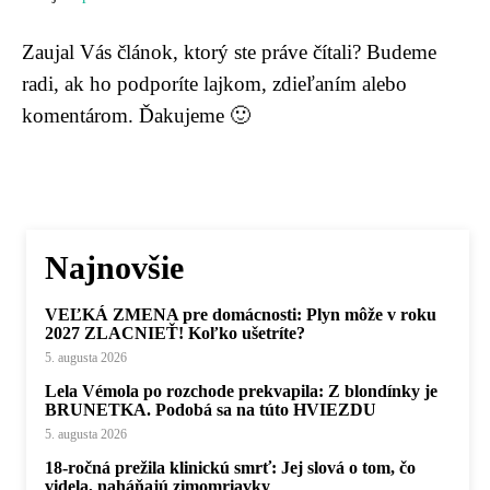
Zaujal Vás článok, ktorý ste práve čítali? Budeme
radi, ak ho podporíte lajkom, zdieľaním alebo
komentárom. Ďakujeme 🙂
Najnovšie
VEĽKÁ ZMENA pre domácnosti: Plyn môže v roku
2027 ZLACNIEŤ! Koľko ušetríte?
5. augusta 2026
Lela Vémola po rozchode prekvapila: Z blondínky je
BRUNETKA. Podobá sa na túto HVIEZDU
5. augusta 2026
18-ročná prežila klinickú smrť: Jej slová o tom, čo
videla, naháňajú zimomriavky