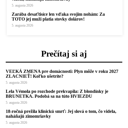
5. augusta 2026
Zarába desaťtisíce len vďaka svojim nohám: Za
TOTO jej muži platia stovky dolárov!
5. augusta 2026
Prečítaj si aj
VEĽKÁ ZMENA pre domácnosti: Plyn môže v roku 2027
ZLACNIEŤ! Koľko ušetríte?
5. augusta 2026
Lela Vémola po rozchode prekvapila: Z blondínky je
BRUNETKA. Podobá sa na túto HVIEZDU
5. augusta 2026
18-ročná prežila klinickú smrť: Jej slová o tom, čo videla,
naháňajú zimomriavky
5. augusta 2026