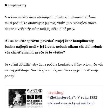
Komplimenty
Väčšina mužov neuvedomuje plnú silu komplimentov. Žena
musí počuť, že obdivujete jej telo, vidíte ju v sladkých snoch
denne a večer, že máte radi jej oči a dlhé prsty.
Ak sa naučíte správne povedať svojej žene komplimenty,
budete najlepší muž v jej živote, nebude nikam chodiť, nebude
vás chcieť zmeniť, prečo je to všetko?
Je veľmi dôležité, aby žena počula konkrétne frázy o tom, čo vás
na nej priťahuje. Nestrácajte slová, naučte sa vyjadrovať svoje
pocity!
Trending
“Zločin storočia”: V roku 1932
otriasol americkými médiami