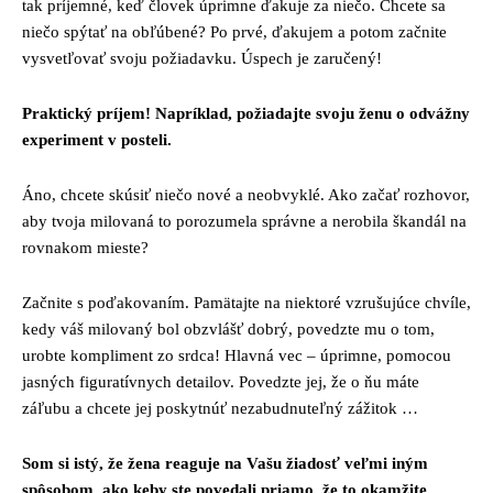
tak príjemné, keď človek úprimne ďakuje za niečo. Chcete sa
niečo spýtať na obľúbené? Po prvé, ďakujem a potom začnite
vysvetľovať svoju požiadavku. Úspech je zaručený!
Praktický príjem! Napríklad, požiadajte svoju ženu o odvážny
experiment v posteli.
Áno, chcete skúsiť niečo nové a neobvyklé. Ako začať rozhovor,
aby tvoja milovaná to porozumela správne a nerobila škandál na
rovnakom mieste?
Začnite s poďakovaním. Pamätajte na niektoré vzrušujúce chvíle,
kedy váš milovaný bol obzvlášť dobrý, povedzte mu o tom,
urobte kompliment zo srdca! Hlavná vec – úprimne, pomocou
jasných figuratívnych detailov. Povedzte jej, že o ňu máte
záľubu a chcete jej poskytnúť nezabudnuteľný zážitok …
Som si istý, že žena reaguje na Vašu žiadosť veľmi iným
spôsobom, ako keby ste povedali priamo, že to okamžite