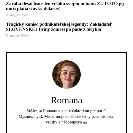
Zarába desaťtisíce len vďaka svojim nohám: Za TOTO jej
muži platia stovky dolárov!
5. augusta 2026
Tragický koniec podnikateľskej legendy: Zakladateľ
SLOVENSKEJ firmy zomrel po páde z bicykla
5. augusta 2026
Romana
Volám sa Romana a som redaktorkou pre portál
Mysmezeny.sk Medzi moje obľúbené témy patrí história,
vzťahy a náboženstvo 🙏