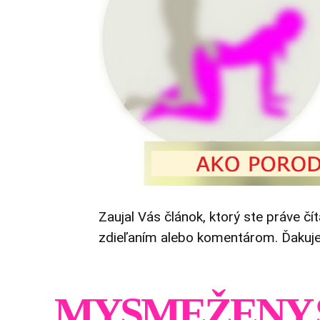
Zaujal Vás článok, ktorý ste práve čí
zdieľaním alebo komentárom. Ďakuj
MYSMEŽENY.