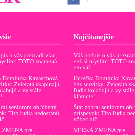
všie
Najčítanejšie
pis o vás prezradí viac,
Váš podpis o vás prezrad
myslíte: TOTO znamená
než si myslíte: TOTO z
ten váš
a Dominika Kavaschová
Herečka Dominika Kava
vítky: Zvieratá skapínajú,
bez servítky: Zvieratá sk
olabujú a vy stále
ľudia kolabujú a vy stále
!
klamete!
bral seniorom obľúbený
Štát zobral seniorom ob
ok: Títo ľudia nedostanú
príspevok: Títo ľudia ne
ič
vôbec nič
 ZMENA pre
VEĽKÁ ZMENA pre