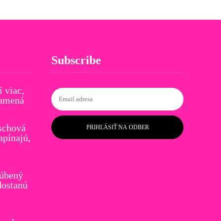
Subscribe
í viac,
namená
schová
PRIHLÁSIŤ NA ODBER
apínajú,
ľúbený
dostanú