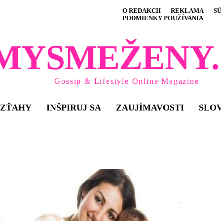
O REDAKCII
REKLAMA
S
PODMIENKY POUŽÍVANIA
MYSMEŽENY.
Gossip & Lifestyle Online Magazine
VZŤAHY
INŠPIRUJ SA
ZAUJÍMAVOSTI
SLO