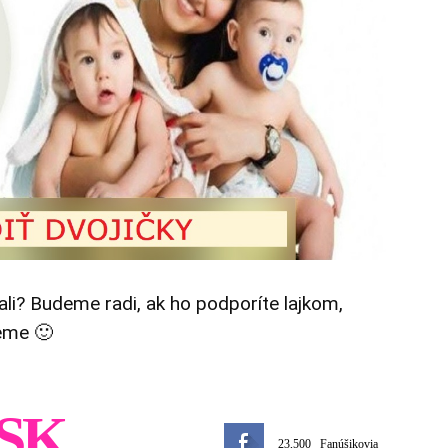
tali? Budeme radi, ak ho podporíte lajkom,
eme 🙂
SK
23,500
Fanúšikovia