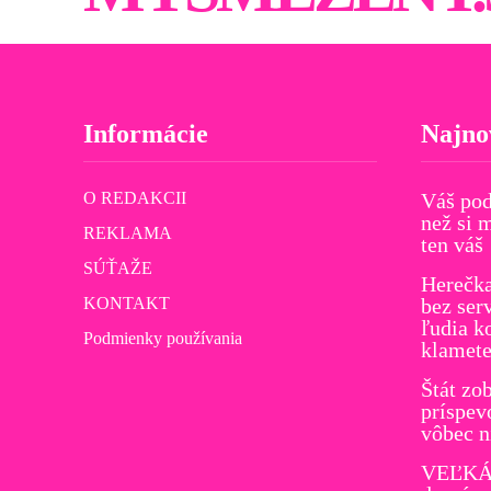
Informácie
Najno
O REDAKCII
Váš pod
než si 
REKLAMA
ten váš
SÚŤAŽE
Herečk
KONTAKT
bez ser
ľudia k
Podmienky používania
klamete
Štát zo
príspev
vôbec n
VEĽKÁ