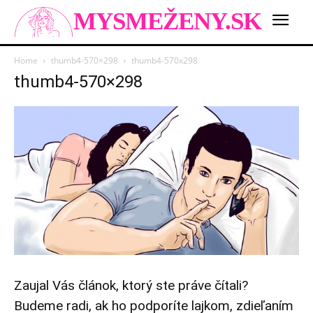
MYSMEŽENY.SK
Home
thumb4-570×298
thumb4-570x298
thumb4-570×298
Zaujal Vás článok, ktorý ste práve čítali?
Budeme radi, ak ho podporíte lajkom, zdieľaním