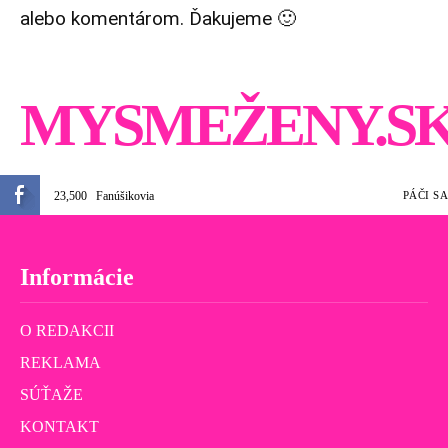
alebo komentárom. Ďakujeme 🙂
MYSMEŽENY.S
23,500
Fanúšikovia
PÁČI SA
Informácie
O REDAKCII
REKLAMA
SÚŤAŽE
KONTAKT