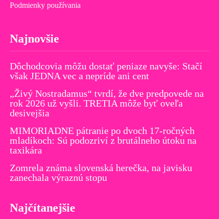
Podmienky používania
Najnovšie
Dôchodcovia môžu dostať peniaze navyše: Stačí
však JEDNA vec a nepríde ani cent
„Živý Nostradamus“ tvrdí, že dve predpovede na
rok 2026 už vyšli. TRETIA môže byť oveľa
desivejšia
MIMORIADNE pátranie po dvoch 17-ročných
mladíkoch: Sú podozriví z brutálneho útoku na
taxikára
Zomrela známa slovenská herečka, na javisku
zanechala výraznú stopu
Najčítanejšie