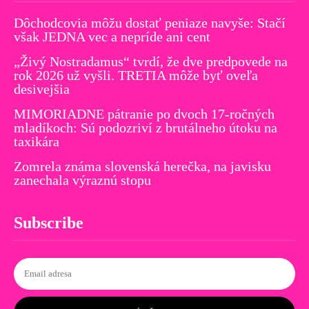
Dôchodcovia môžu dostať peniaze navyše: Stačí
však JEDNA vec a nepríde ani cent
„Živý Nostradamus“ tvrdí, že dve predpovede na
rok 2026 už vyšli. TRETIA môže byť oveľa
desivejšia
MIMORIADNE pátranie po dvoch 17-ročných
mladíkoch: Sú podozriví z brutálneho útoku na
taxikára
Zomrela známa slovenská herečka, na javisku
zanechala výraznú stopu
Subscribe