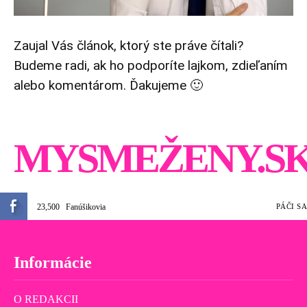
Zaujal Vás článok, ktorý ste práve čítali?
Budeme radi, ak ho podporíte lajkom, zdieľaním
alebo komentárom. Ďakujeme 🙂
MYSMEŽENY.S
23,500
Fanúšikovia
PÁČI SA
Informácie
O REDAKCII