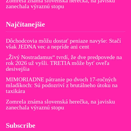
Zomrela známa slovenská herečka, na javisku
zanechala výraznú stopu
Najčítanejšie
Dôchodcovia môžu dostať peniaze navyše: Stačí
však JEDNA vec a nepríde ani cent
„Živý Nostradamus“ tvrdí, že dve predpovede na
rok 2026 už vyšli. TRETIA môže byť oveľa
desivejšia
MIMORIADNE pátranie po dvoch 17-ročných
mladíkoch: Sú podozriví z brutálneho útoku na
taxikára
Zomrela známa slovenská herečka, na javisku
zanechala výraznú stopu
Subscribe