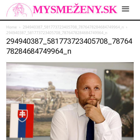
MYSMEŽENY.SK
Home
294940387_581773723405708_7876478284684749964_n
294940387_581773723405708_7876478284684749964_n
294940387_581773723405708_78764
78284684749964_n