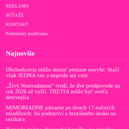
REKLAMA
SÚŤAŽE
KONTAKT
Podmienky používania
Najnovšie
Dôchodcovia môžu dostať peniaze navyše: Stačí
však JEDNA vec a nepríde ani cent
„Živý Nostradamus“ tvrdí, že dve predpovede na
rok 2026 už vyšli. TRETIA môže byť oveľa
desivejšia
MIMORIADNE pátranie po dvoch 17-ročných
mladíkoch: Sú podozriví z brutálneho útoku na
taxikára