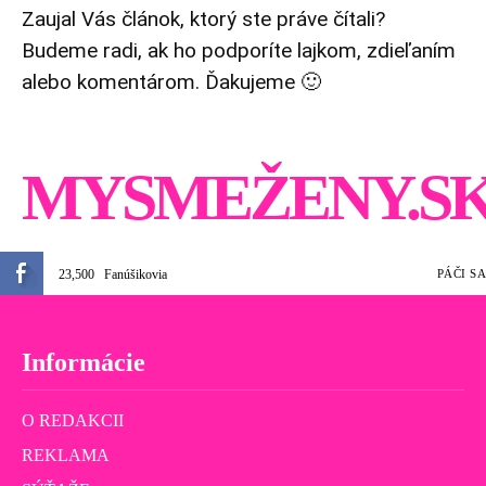
Zaujal Vás článok, ktorý ste práve čítali?
Budeme radi, ak ho podporíte lajkom, zdieľaním
alebo komentárom. Ďakujeme 🙂
MYSMEŽENY.S
23,500
Fanúšikovia
PÁČI SA
Informácie
O REDAKCII
REKLAMA