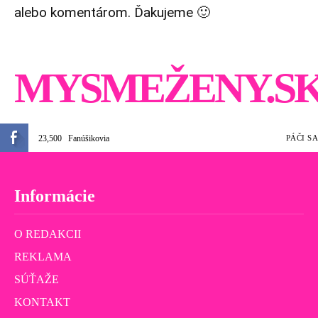
alebo komentárom. Ďakujeme 🙂
MYSMEŽENY.S
23,500
Fanúšikovia
PÁČI SA
Informácie
O REDAKCII
REKLAMA
SÚŤAŽE
KONTAKT