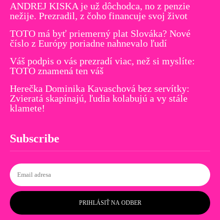
ANDREJ KISKA je už dôchodca, no z penzie
nežije. Prezradil, z čoho financuje svoj život
TOTO má byť priemerný plat Slováka? Nové
číslo z Európy poriadne nahnevalo ľudí
Váš podpis o vás prezradí viac, než si myslíte:
TOTO znamená ten váš
Herečka Dominika Kavaschová bez servítky:
Zvieratá skapínajú, ľudia kolabujú a vy stále
klamete!
Subscribe
PRIHLÁSIŤ NA ODBER