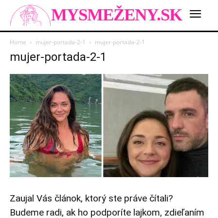
MYSMEŽENY.SK
Home
mujer-portada-2-1
mujer-portada-2-1
mujer-portada-2-1
Zaujal Vás článok, ktorý ste práve čítali?
Budeme radi, ak ho podporíte lajkom, zdieľaním