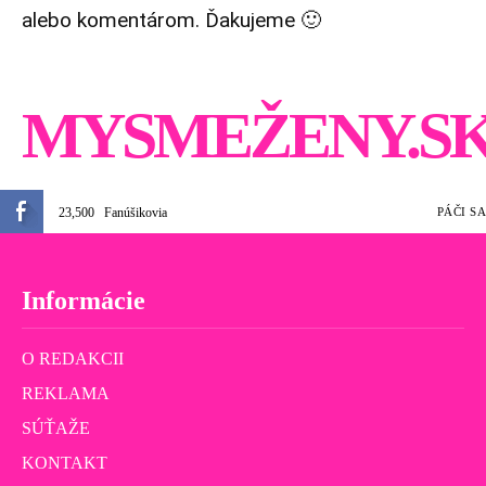
alebo komentárom. Ďakujeme 🙂
MYSMEŽENY.S
23,500
Fanúšikovia
PÁČI SA
Informácie
O REDAKCII
REKLAMA
SÚŤAŽE
KONTAKT