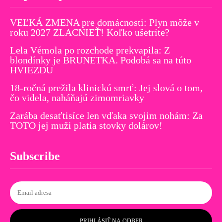
VEĽKÁ ZMENA pre domácnosti: Plyn môže v
roku 2027 ZLACNIEŤ! Koľko ušetríte?
Lela Vémola po rozchode prekvapila: Z
blondínky je BRUNETKA. Podobá sa na túto
HVIEZDU
18-ročná prežila klinickú smrť: Jej slová o tom,
čo videla, naháňajú zimomriavky
Zarába desaťtisíce len vďaka svojim nohám: Za
TOTO jej muži platia stovky dolárov!
Subscribe
PRIHLÁSIŤ NA ODBER