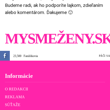
Budeme radi, ak ho podporíte lajkom, zdieľaním
alebo komentárom. Ďakujeme 🙂
MYSMEŽENY.S
23,500
Fanúšikovia
PÁČI SA
Informácie
O REDAKCII
REKLAMA
SÚŤAŽE