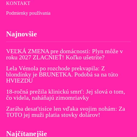
KONTAKT
Podmienky používania
Najnovšie
VEĽKÁ ZMENA pre domácnosti: Plyn môže v
roku 2027 ZLACNIEŤ! Koľko ušetríte?
Lela Vémola po rozchode prekvapila: Z
blondínky je BRUNETKA. Podobá sa na túto
HVIEZDU
18-ročná prežila klinickú smrť: Jej slová o tom,
čo videla, naháňajú zimomriavky
Zarába desaťtisíce len vďaka svojim nohám: Za
TOTO jej muži platia stovky dolárov!
Najčítanejšie