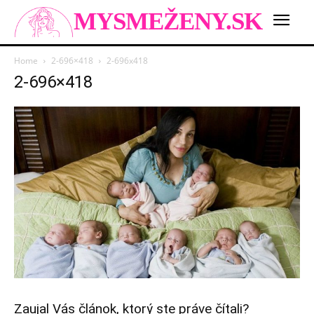
MYSMEŽENY.SK
Home
2-696×418
2-696x418
2-696×418
Zaujal Vás článok, ktorý ste práve čítali?