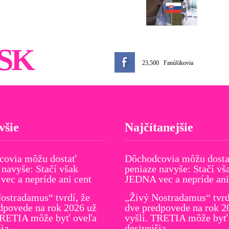
SK
23,500
Fanúšikovia
všie
Najčítanejšie
covia môžu dostať
Dôchodcovia môžu dost
 navyše: Stačí však
peniaze navyše: Stačí vš
ec a nepríde ani cent
JEDNA vec a nepríde ani
ostradamus“ tvrdí, že
„Živý Nostradamus“ tvrd
dpovede na rok 2026 už
dve predpovede na rok 2
TRETIA môže byť oveľa
vyšli. TRETIA môže byť
šia
desivejšia