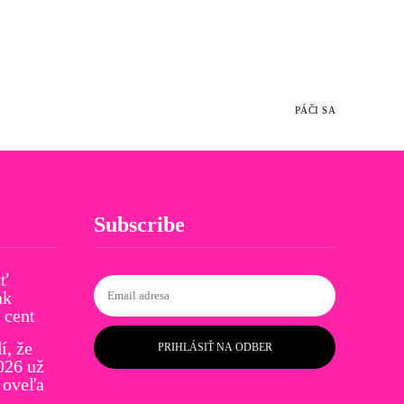
PÁČI SA
Subscribe
ať
ak
 cent
í, že
PRIHLÁSIŤ NA ODBER
026 už
 oveľa