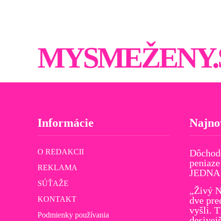
MYSMEŽENY.
Informácie
Najno
O REDAKCII
Dôchod
peniaze
REKLAMA
JEDNA v
SÚŤAŽE
„Živý N
KONTAKT
dve pre
vyšli. 
Podmienky používania
desivej