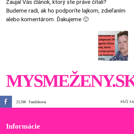
Zaujal Vás článok, ktorý ste práve čítali?
Budeme radi, ak ho podporíte lajkom, zdieľaním
alebo komentárom. Ďakujeme 🙂
MYSMEŽENY.S
23,500
Fanúšikovia
PÁČI SA
Informácie