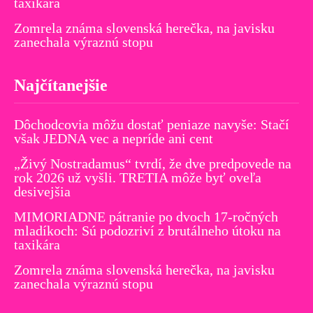
taxikára
Zomrela známa slovenská herečka, na javisku
zanechala výraznú stopu
Najčítanejšie
Dôchodcovia môžu dostať peniaze navyše: Stačí
však JEDNA vec a nepríde ani cent
„Živý Nostradamus“ tvrdí, že dve predpovede na
rok 2026 už vyšli. TRETIA môže byť oveľa
desivejšia
MIMORIADNE pátranie po dvoch 17-ročných
mladíkoch: Sú podozriví z brutálneho útoku na
taxikára
Zomrela známa slovenská herečka, na javisku
zanechala výraznú stopu