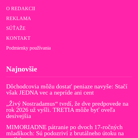
O REDAKCII
REKLAMA
SÚŤAŽE
KONTAKT
Podmienky používania
Najnovšie
Dôchodcovia môžu dostať peniaze navyše: Stačí
však JEDNA vec a nepríde ani cent
„Živý Nostradamus“ tvrdí, že dve predpovede na
rok 2026 už vyšli. TRETIA môže byť oveľa
desivejšia
MIMORIADNE pátranie po dvoch 17-ročných
mladíkoch: Sú podozriví z brutálneho útoku na