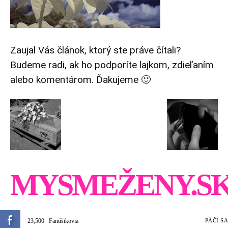
Zaujal Vás článok, ktorý ste práve čítali?
Budeme radi, ak ho podporíte lajkom, zdieľaním
alebo komentárom. Ďakujeme 🙂
MYSMEŽENY.S
23,500
Fanúšikovia
PÁČI SA