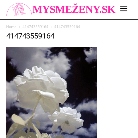
MYSMEŽENY.SK
Home
414743559164
414743559164
414743559164