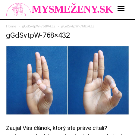
MYSMEŽENY.SK
Home
gGdSvtpW-768×432
gGdSvtpW-768x432
gGdSvtpW-768×432
Zaujal Vás článok, ktorý ste práve čítali?