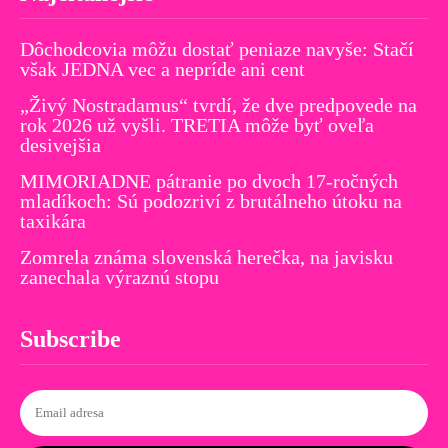
Dôchodcovia môžu dostať peniaze navyše: Stačí
však JEDNA vec a nepríde ani cent
„Živý Nostradamus“ tvrdí, že dve predpovede na
rok 2026 už vyšli. TRETIA môže byť oveľa
desivejšia
MIMORIADNE pátranie po dvoch 17-ročných
mladíkoch: Sú podozriví z brutálneho útoku na
taxikára
Zomrela známa slovenská herečka, na javisku
zanechala výraznú stopu
Subscribe