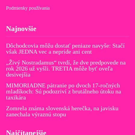
Podmienky používania
Najnovšie
Dôchodcovia môžu dostať peniaze navyše: Stačí
však JEDNA vec a nepríde ani cent
„Živý Nostradamus“ tvrdí, že dve predpovede na
rok 2026 už vyšli. TRETIA môže byť oveľa
desivejšia
MIMORIADNE pátranie po dvoch 17-ročných
mladíkoch: Sú podozriví z brutálneho útoku na
taxikára
Zomrela známa slovenská herečka, na javisku
zanechala výraznú stopu
Najčítanejšie