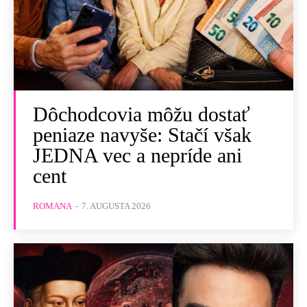
Dôchodcovia môžu dostať
peniaze navyše: Stačí však
JEDNA vec a nepríde ani
cent
ROMANA
-
7. AUGUSTA 2026