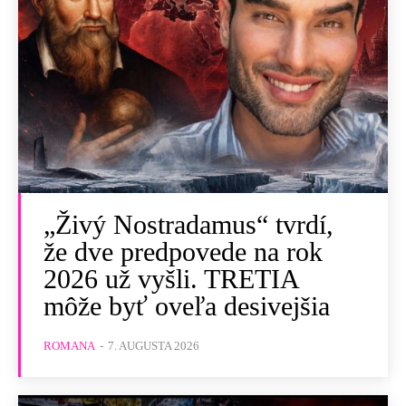
„Živý Nostradamus“ tvrdí,
že dve predpovede na rok
2026 už vyšli. TRETIA
môže byť oveľa desivejšia
ROMANA
-
7. AUGUSTA 2026