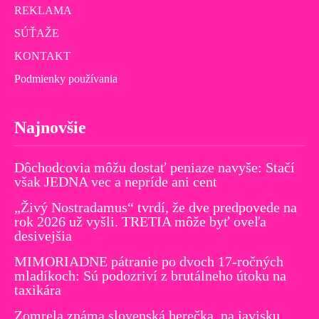
REKLAMA
SÚŤAŽE
KONTAKT
Podmienky používania
Najnovšie
Dôchodcovia môžu dostať peniaze navyše: Stačí
však JEDNA vec a nepríde ani cent
„Živý Nostradamus“ tvrdí, že dve predpovede na
rok 2026 už vyšli. TRETIA môže byť oveľa
desivejšia
MIMORIADNE pátranie po dvoch 17-ročných
mladíkoch: Sú podozriví z brutálneho útoku na
taxikára
Zomrela známa slovenská herečka, na javisku