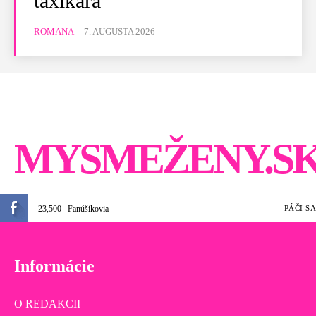
taxikára
ROMANA
-
7. AUGUSTA 2026
MYSMEŽENY.S
23,500
Fanúšikovia
PÁČI SA
Informácie
O REDAKCII