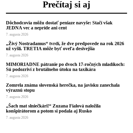
Prečítaj si aj
Dôchodcovia môžu dostať peniaze navyše: Stačí však
JEDNA vec a nepríde ani cent
7. augusta 2026
„Živý Nostradamus“ tvrdí, že dve predpovede na rok 2026
už vyšli. TRETIA môže byť oveľa desivejšia
7. augusta 2026
MIMORIADNE pátranie po dvoch 17-ročných mladíkoch:
Sú podozriví z brutálneho útoku na taxikára
7. augusta 2026
Zomrela známa slovenská herečka, na javisku zanechala
výraznú stopu
7. augusta 2026
„Šach mat slniečkári!“ Zuzana Fialová naložila
konšpirátorom a potom si podala aj Rusko
7. augusta 2026