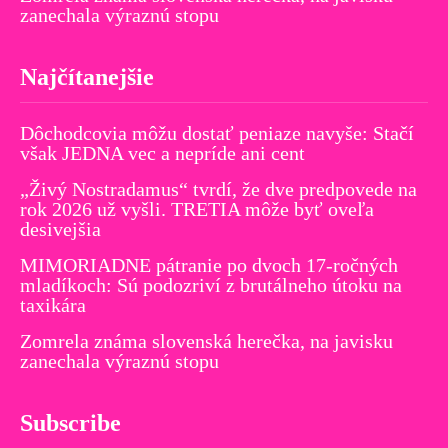
zanechala výraznú stopu
Najčítanejšie
Dôchodcovia môžu dostať peniaze navyše: Stačí
však JEDNA vec a nepríde ani cent
„Živý Nostradamus“ tvrdí, že dve predpovede na
rok 2026 už vyšli. TRETIA môže byť oveľa
desivejšia
MIMORIADNE pátranie po dvoch 17-ročných
mladíkoch: Sú podozriví z brutálneho útoku na
taxikára
Zomrela známa slovenská herečka, na javisku
zanechala výraznú stopu
Subscribe