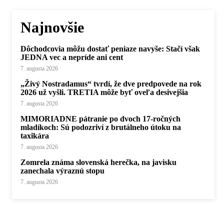
Najnovšie
Dôchodcovia môžu dostať peniaze navyše: Stačí však
JEDNA vec a nepríde ani cent
7. augusta 2026
„Živý Nostradamus“ tvrdí, že dve predpovede na rok
2026 už vyšli. TRETIA môže byť oveľa desivejšia
7. augusta 2026
MIMORIADNE pátranie po dvoch 17-ročných
mladíkoch: Sú podozriví z brutálneho útoku na
taxikára
7. augusta 2026
Zomrela známa slovenská herečka, na javisku
zanechala výraznú stopu
7. augusta 2026