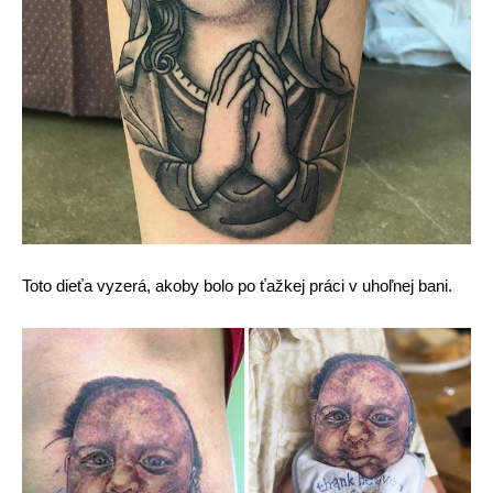
Toto dieťa vyzerá, akoby bolo po ťažkej práci v uhoľnej bani.