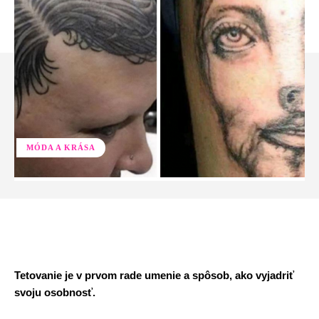
MÓDA A KRÁSA
Facebook
Twitter
Pinterest
Whats
Tetovanie je v prvom rade umenie a spôsob, ako vyjadriť
svoju osobnosť.