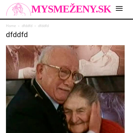
MYSMEŽENY.SK
Home
dfddfd
dfddfd
dfddfd