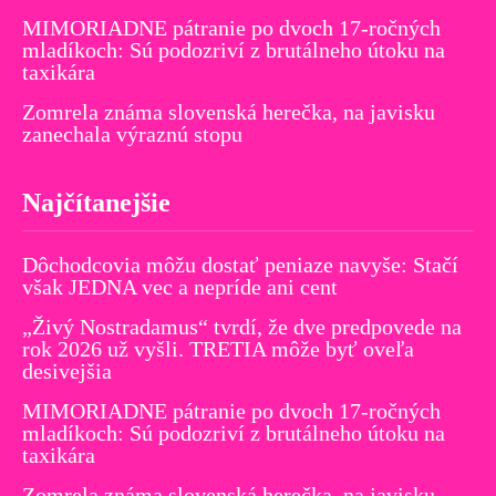
MIMORIADNE pátranie po dvoch 17-ročných
mladíkoch: Sú podozriví z brutálneho útoku na
taxikára
Zomrela známa slovenská herečka, na javisku
zanechala výraznú stopu
Najčítanejšie
Dôchodcovia môžu dostať peniaze navyše: Stačí
však JEDNA vec a nepríde ani cent
„Živý Nostradamus“ tvrdí, že dve predpovede na
rok 2026 už vyšli. TRETIA môže byť oveľa
desivejšia
MIMORIADNE pátranie po dvoch 17-ročných
mladíkoch: Sú podozriví z brutálneho útoku na
taxikára
Zomrela známa slovenská herečka, na javisku