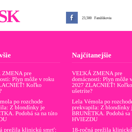
SK
23,500
Fanúšikovia
všie
Najčítanejšie
 ZMENA pre
VEĽKÁ ZMENA pre
sti: Plyn môže v roku
domácnosti: Plyn môže v
LACNIEŤ! Koľko
2027 ZLACNIEŤ! Koľk
?
ušetríte?
mola po rozchode
Lela Vémola po rozchod
ila: Z blondínky je
prekvapila: Z blondínky 
KA. Podobá sa na túto
BRUNETKA. Podobá sa n
DU
HVIEZDU
á prežila klinickú smrť:
18-ročná prežila klinick