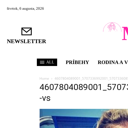
štvrtok, 6 augusta, 2026
NEWSLETTER
PRÍBEHY
RODINA A 
ALL
Home
4607804089001_5707336992001_570733608
4607804089001_5707
-vs