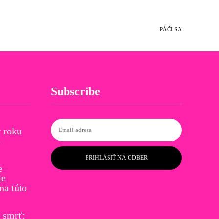
PÁČI SA
Subscribe
 roku
o
PRIHLÁSIŤ NA ODBER
e
je
a túto
ú smrť: