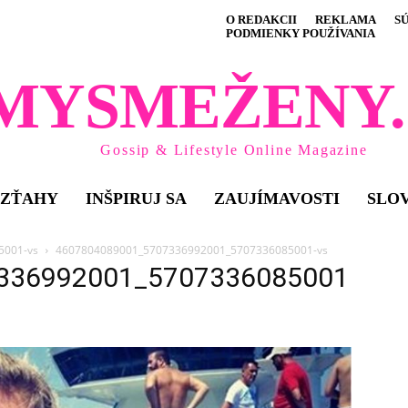
O REDAKCII
REKLAMA
S
PODMIENKY POUŽÍVANIA
MYSMEŽENY.
Gossip & Lifestyle Online Magazine
VZŤAHY
INŠPIRUJ SA
ZAUJÍMAVOSTI
SLO
5001-vs
4607804089001_5707336992001_5707336085001-vs
336992001_5707336085001