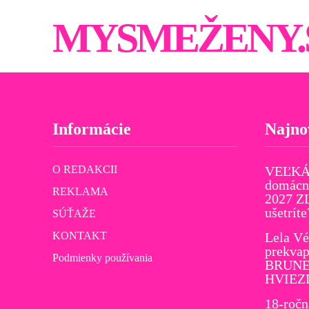
MYSMEŽENY.
Informácie
Najno
O REDAKCII
VEĽKÁ
domácno
REKLAMA
2027 Z
ušetríte
SÚŤAŽE
KONTAKT
Lela Vé
prekvap
Podmienky používania
BRUNET
HVIEZ
18-ročn