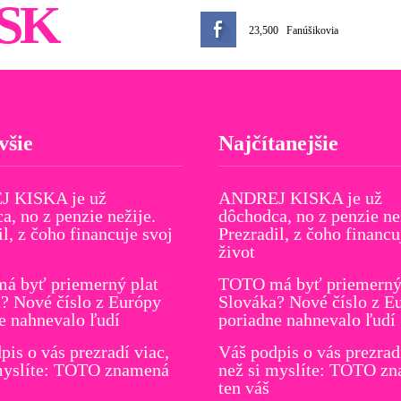
SK
23,500
Fanúšikovia
všie
Najčítanejšie
 KISKA je už
ANDREJ KISKA je už
a, no z penzie nežije.
dôchodca, no z penzie ne
il, z čoho financuje svoj
Prezradil, z čoho financu
život
á byť priemerný plat
TOTO má byť priemerný 
? Nové číslo z Európy
Slováka? Nové číslo z E
e nahnevalo ľudí
poriadne nahnevalo ľudí
pis o vás prezradí viac,
Váš podpis o vás prezrad
myslíte: TOTO znamená
než si myslíte: TOTO z
ten váš