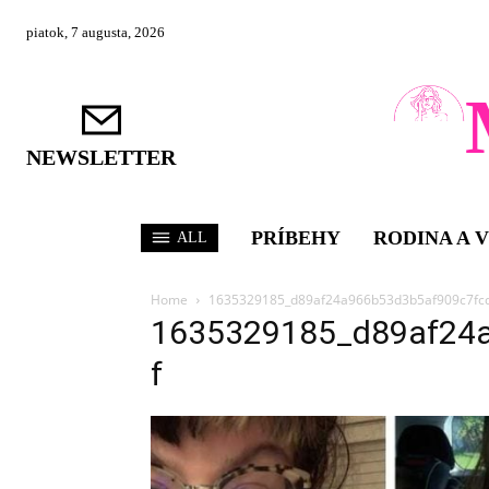
piatok, 7 augusta, 2026
NEWSLETTER
PRÍBEHY
RODINA A 
ALL
Home
1635329185_d89af24a966b53d3b5af909c7fc
1635329185_d89af24
f