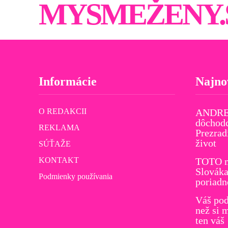
MYSMEŽENY.
Informácie
Najno
O REDAKCII
ANDREJ
dôchodc
REKLAMA
Prezrad
život
SÚŤAŽE
KONTAKT
TOTO m
Slováka
Podmienky používania
poriadn
Váš pod
než si 
ten váš