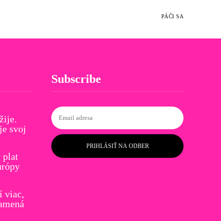
PÁČI SA
Subscribe
žije.
je svoj
PRIHLÁSIŤ NA ODBER
plat
urópy
í viac,
namená