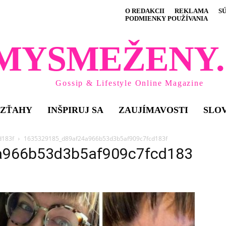
O REDAKCII
REKLAMA
S
PODMIENKY POUŽÍVANIA
MYSMEŽENY.
Gossip & Lifestyle Online Magazine
VZŤAHY
INŠPIRUJ SA
ZAUJÍMAVOSTI
SLO
d183f
1635329185_d89af24a966b53d3b5af909c7fcd183f
a966b53d3b5af909c7fcd183