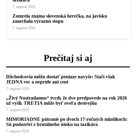
7. augusta 2026
Zomrela známa slovenská herečka, na javisku
zanechala výraznú stopu
7. augusta 2026
Prečítaj si aj
Dôchodcovia môžu dostať peniaze navyše: Stačí však
JEDNA vec a nepríde ani cent
7. augusta 2026
„Živý Nostradamus“ tvrdí, že dve predpovede na rok 2026
už vyšli. TRETIA môže byť oveľa desivejšia
7. augusta 2026
MIMORIADNE pátranie po dvoch 17-ročných mladíkoch:
Sú podozriví z brutálneho útoku na taxikára
7. augusta 2026