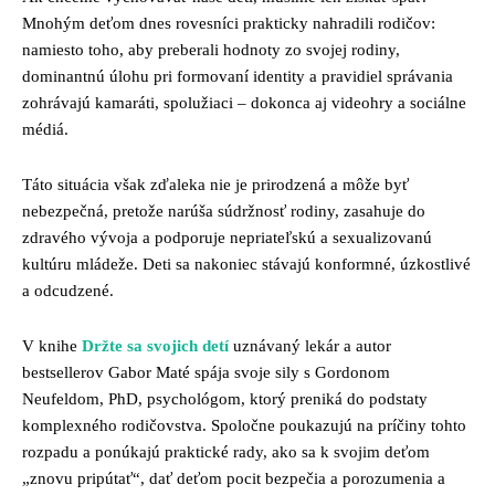
Mnohým deťom dnes rovesníci prakticky nahradili rodičov:
namiesto toho, aby preberali hodnoty zo svojej rodiny,
dominantnú úlohu pri formovaní identity a pravidiel správania
zohrávajú kamaráti, spolužiaci – dokonca aj videohry a sociálne
médiá.
Táto situácia však zďaleka nie je prirodzená a môže byť
nebezpečná, pretože narúša súdržnosť rodiny, zasahuje do
zdravého vývoja a podporuje nepriateľskú a sexualizovanú
kultúru mládeže. Deti sa nakoniec stávajú konformné, úzkostlivé
a odcudzené.
V knihe
Držte sa svojich detí
uznávaný lekár a autor
bestsellerov Gabor Maté spája svoje sily s Gordonom
Neufeldom, PhD, psychológom, ktorý preniká do podstaty
komplexného rodičovstva. Spoločne poukazujú na príčiny tohto
rozpadu a ponúkajú praktické rady, ako sa k svojim deťom
„znovu pripútať“, dať deťom pocit bezpečia a porozumenia a