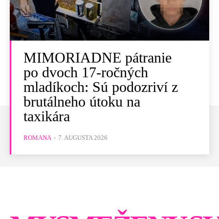
MIMORIADNE pátranie
po dvoch 17-ročných
mladíkoch: Sú podozriví z
brutálneho útoku na
taxikára
ROMANA
-
7. AUGUSTA 2026