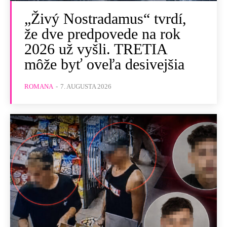
„Živý Nostradamus“ tvrdí,
že dve predpovede na rok
2026 už vyšli. TRETIA
môže byť oveľa desivejšia
ROMANA
-
7. AUGUSTA 2026