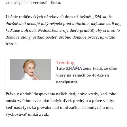
získať späť ich vernosť a lásku.
Litánie rodičovských nárekov sú dnes už bežné: „
Zdá sa, že
dnešné deti nemajú taký rešpekt pred autoritou, aký sme mali my,
keď sme boli deti. Nedokážem svoje dieťa prinútiť, aby si urobilo
domáce úlohy, ustlalo posteľ, urobilo domáce práce, upratalo
izbu.“
Trending
Táto ZNÁMA žena tvrdí, že dlhé
vlasy na ženách po 40-tke sú
neprípustné
Práve v období dospievania našich detí, práve vtedy, keď toho
musia zvládnuť viac ako kedykoľvek predtým a práve vtedy,
keď naša fyzická prevaha nad nimi začína slabnúť, nám moc
vychovávať uniká z rúk.