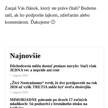
Zaujal Vás článok, ktorý ste práve čítali? Budeme
radi, ak ho podporíte lajkom, zdieľaním alebo
komentárom. Ďakujeme 🙂
Najnovšie
Dôchodcovia môžu dostať peniaze navyše: Stačí však
JEDNA vec a nepríde ani cent
7. augusta 2026
„Živý Nostradamus“ tvrdí, že dve predpovede na rok
2026 už vyšli. TRETIA môže byť oveľa desivejšia
7. augusta 2026
MIMORIADNE pátranie po dvoch 17-ročných
mladíkoch: Sú podozriví z brutálneho útoku na
taxikára