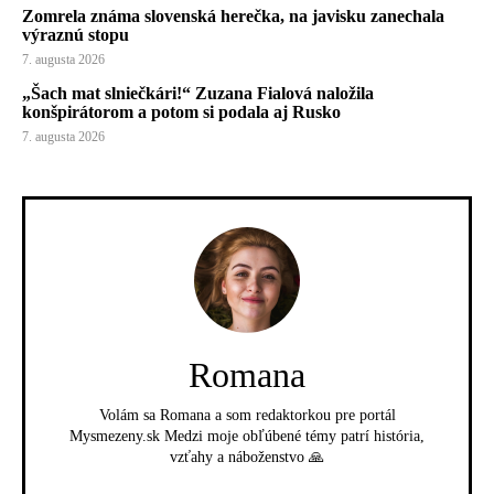
Zomrela známa slovenská herečka, na javisku zanechala
výraznú stopu
7. augusta 2026
„Šach mat slniečkári!“ Zuzana Fialová naložila
konšpirátorom a potom si podala aj Rusko
7. augusta 2026
Romana
Volám sa Romana a som redaktorkou pre portál
Mysmezeny.sk Medzi moje obľúbené témy patrí história,
vzťahy a náboženstvo 🙏