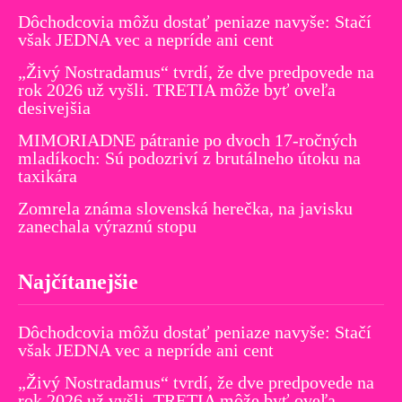
Dôchodcovia môžu dostať peniaze navyše: Stačí
však JEDNA vec a nepríde ani cent
„Živý Nostradamus“ tvrdí, že dve predpovede na
rok 2026 už vyšli. TRETIA môže byť oveľa
desivejšia
MIMORIADNE pátranie po dvoch 17-ročných
mladíkoch: Sú podozriví z brutálneho útoku na
taxikára
Zomrela známa slovenská herečka, na javisku
zanechala výraznú stopu
Najčítanejšie
Dôchodcovia môžu dostať peniaze navyše: Stačí
však JEDNA vec a nepríde ani cent
„Živý Nostradamus“ tvrdí, že dve predpovede na
rok 2026 už vyšli. TRETIA môže byť oveľa