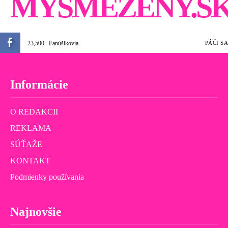
MYSMEŽENY.S
23,500
Fanúšikovia
PÁČI SA
Informácie
O REDAKCII
REKLAMA
SÚŤAŽE
KONTAKT
Podmienky používania
Najnovšie