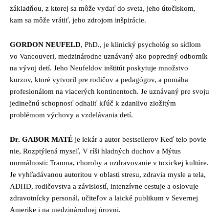
základňou, z ktorej sa môže vydať do sveta, jeho útočiskom,
kam sa môže vrátiť, jeho zdrojom inšpirácie.
GORDON NEUFELD
, PhD., je klinický psychológ so sídlom
vo Vancouveri, medzinárodne uznávaný ako popredný odborník
na vývoj detí. Jeho Neufeldov inštitút poskytuje množstvo
kurzov, ktoré vytvoril pre rodičov a pedagógov, a pomáha
profesionálom na viacerých kontinentoch. Je uznávaný pre svoju
jedinečnú schopnosť odhaliť kľúč k zdanlivo zložitým
problémom výchovy a vzdelávania detí.
Dr. GABOR MATÉ
je lekár a autor bestsellerov Keď telo povie
nie, Rozptýlená myseľ, V ríši hladných duchov a Mýtus
normálnosti: Trauma, choroby a uzdravovanie v toxickej kultúre.
Je vyhľadávanou autoritou v oblasti stresu, zdravia mysle a tela,
ADHD, rodičovstva a závislostí, intenzívne cestuje a oslovuje
zdravotnícky personál, učiteľov a laické publikum v Severnej
Amerike i na medzinárodnej úrovni.