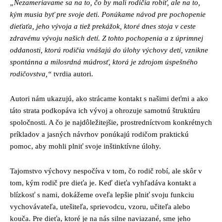
„Nezameriavame sa na to, čo by mali rodičia robiť, ale na to,
kým musia byť pre svoje deti. Ponúkame návod pre pochopenie
dieťaťa, jeho vývoja a tiež prekážok, ktoré dnes stoja v ceste
zdravému vývoju našich detí. Z tohto pochopenia a z úprimnej
oddanosti, ktorú rodičia vnášajú do úlohy výchovy detí, vznikne
spontánna a milosrdná múdrosť, ktorá je zdrojom úspešného
rodičovstva,“
tvrdia autori.
Autori nám ukazujú, ako strácame kontakt s našimi deťmi a ako
táto strata podkopáva ich vývoj a ohrozuje samotnú štruktúru
spoločnosti. A čo je najdôležitejšie, prostredníctvom konkrétnych
príkladov a jasných návrhov ponúkajú rodičom praktickú
pomoc, aby mohli plniť svoje inštinktívne úlohy.
Tajomstvo výchovy nespočíva v tom, čo rodič robí, ale skôr v
tom, kým rodič pre dieťa je. Keď dieťa vyhľadáva kontakt a
blízkosť s nami, dokážeme oveľa lepšie plniť svoju funkciu
vychovávateľa, utešiteľa, sprievodcu, vzoru, učiteľa alebo
kouča. Pre dieťa, ktoré je na nás silne naviazané, sme jeho