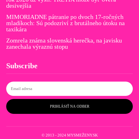
desivejšia
MIMORIADNE pátranie po dvoch 17-ročných
mladíkoch: Sú podozriví z brutálneho útoku na
taxikára
Zomrela známa slovenská herečka, na javisku
zanechala výraznú stopu
Subscribe
PRIHLÁSIŤ NA ODBER
© 2013 - 2024 MYSMEŽENY.SK