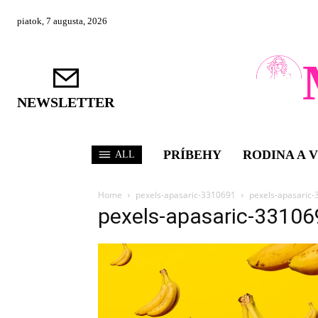
piatok, 7 augusta, 2026
NEWSLETTER
PRÍBEHY
RODINA A 
ALL
Home
pexels-apasaric-3310691
pexels-apasaric
pexels-apasaric-33106