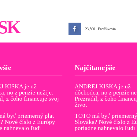
SK
23,500
Fanúšikovia
všie
Najčítanejšie
 KISKA je už
ANDREJ KISKA je už
a, no z penzie nežije.
dôchodca, no z penzie ne
il, z čoho financuje svoj
Prezradil, z čoho financu
život
á byť priemerný plat
TOTO má byť priemerný 
? Nové číslo z Európy
Slováka? Nové číslo z E
e nahnevalo ľudí
poriadne nahnevalo ľudí