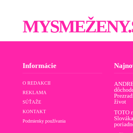
MYSMEŽENY.
Informácie
Najno
O REDAKCII
ANDREJ
dôchodc
REKLAMA
Prezrad
život
SÚŤAŽE
KONTAKT
TOTO m
Slováka
Podmienky používania
poriadn