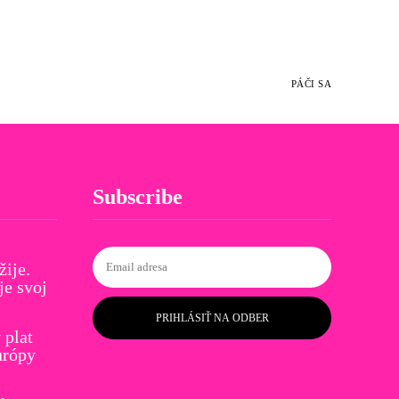
PÁČI SA
Subscribe
žije.
je svoj
PRIHLÁSIŤ NA ODBER
plat
urópy