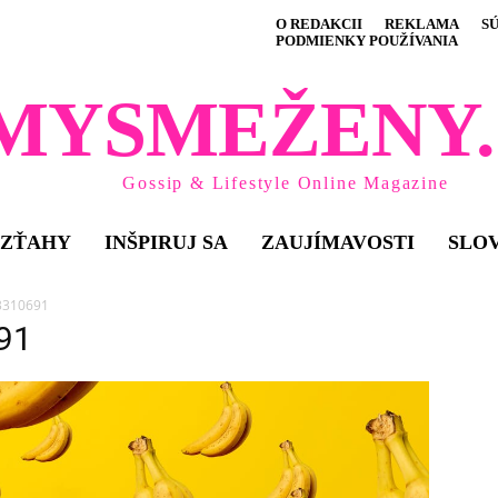
O REDAKCII
REKLAMA
S
PODMIENKY POUŽÍVANIA
MYSMEŽENY.
Gossip & Lifestyle Online Magazine
VZŤAHY
INŠPIRUJ SA
ZAUJÍMAVOSTI
SLO
-3310691
91