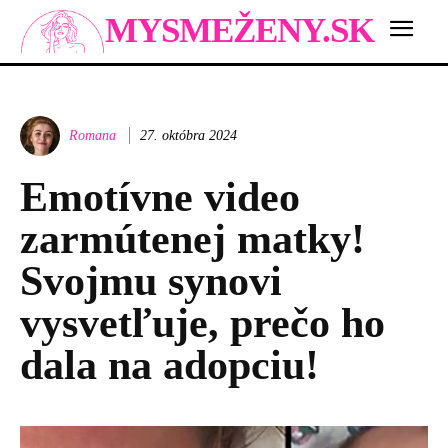
MYSMEŽENY.SK
Romana
27. októbra 2024
Emotívne video
zarmútenej matky!
Svojmu synovi
vysvetľuje, prečo ho
dala na adopciu!