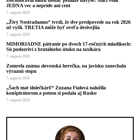
Dôchodcovia môžu dostať peniaze navyše: Stačí však
JEDNA vec a nepríde ani cent
7. augusta 2026
„Živý Nostradamus“ tvrdí, že dve predpovede na rok 2026
už vyšli. TRETIA môže byť oveľa desivejšia
7. augusta 2026
MIMORIADNE pátranie po dvoch 17-ročných mladíkoch:
Sú podozriví z brutálneho útoku na taxikára
7. augusta 2026
Zomrela známa slovenská herečka, na javisku zanechala
výraznú stopu
7. augusta 2026
„Šach mat slniečkári!“ Zuzana Fialová naložila
konšpirátorom a potom si podala aj Rusko
7. augusta 2026