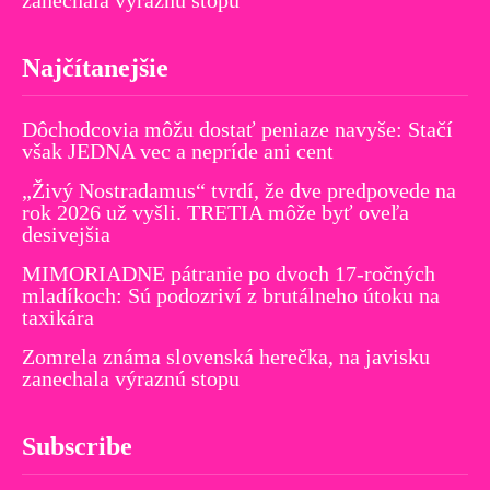
Najčítanejšie
Dôchodcovia môžu dostať peniaze navyše: Stačí
však JEDNA vec a nepríde ani cent
„Živý Nostradamus“ tvrdí, že dve predpovede na
rok 2026 už vyšli. TRETIA môže byť oveľa
desivejšia
MIMORIADNE pátranie po dvoch 17-ročných
mladíkoch: Sú podozriví z brutálneho útoku na
taxikára
Zomrela známa slovenská herečka, na javisku
zanechala výraznú stopu
Subscribe