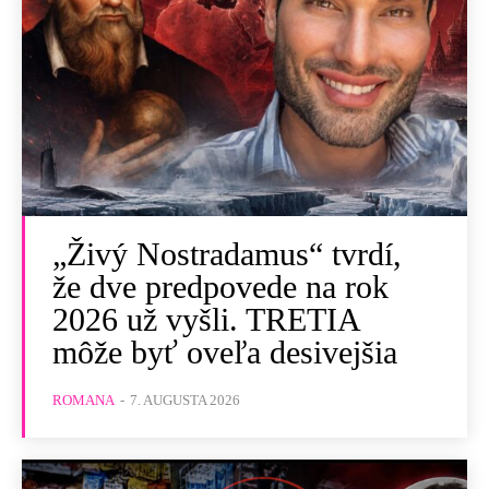
„Živý Nostradamus“ tvrdí,
že dve predpovede na rok
2026 už vyšli. TRETIA
môže byť oveľa desivejšia
ROMANA
-
7. AUGUSTA 2026