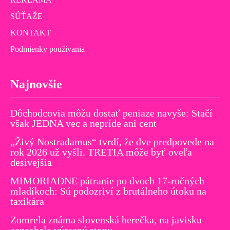
SÚŤAŽE
KONTAKT
Podmienky používania
Najnovšie
Dôchodcovia môžu dostať peniaze navyše: Stačí
však JEDNA vec a nepríde ani cent
„Živý Nostradamus“ tvrdí, že dve predpovede na
rok 2026 už vyšli. TRETIA môže byť oveľa
desivejšia
MIMORIADNE pátranie po dvoch 17-ročných
mladíkoch: Sú podozriví z brutálneho útoku na
taxikára
Zomrela známa slovenská herečka, na javisku
zanechala výraznú stopu