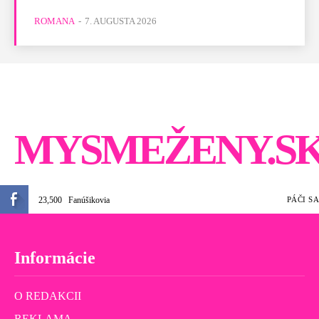
ROMANA
-
7. AUGUSTA 2026
MYSMEŽENY.S
23,500
Fanúšikovia
PÁČI SA
Informácie
O REDAKCII
REKLAMA