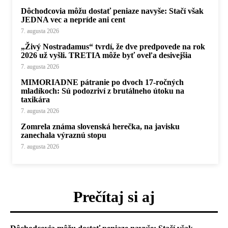
Dôchodcovia môžu dostať peniaze navyše: Stačí však
JEDNA vec a nepríde ani cent
7. augusta 2026
„Živý Nostradamus“ tvrdí, že dve predpovede na rok
2026 už vyšli. TRETIA môže byť oveľa desivejšia
7. augusta 2026
MIMORIADNE pátranie po dvoch 17-ročných
mladíkoch: Sú podozriví z brutálneho útoku na
taxikára
7. augusta 2026
Zomrela známa slovenská herečka, na javisku
zanechala výraznú stopu
7. augusta 2026
Prečítaj si aj