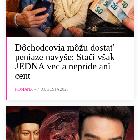
Dôchodcovia môžu dostať
peniaze navyše: Stačí však
JEDNA vec a nepríde ani
cent
ROMANA
-
7. AUGUSTA 2026