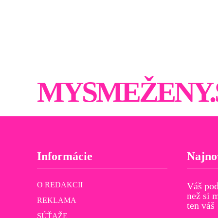
MYSMEŽENY.
Informácie
Najno
O REDAKCII
Váš pod
než si 
REKLAMA
ten váš
SÚŤAŽE