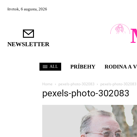
štvrtok, 6 augusta, 2026
NEWSLETTER
PRÍBEHY
RODINA A 
ALL
Home
pexels-photo-302083
pexels-photo-302083
pexels-photo-302083