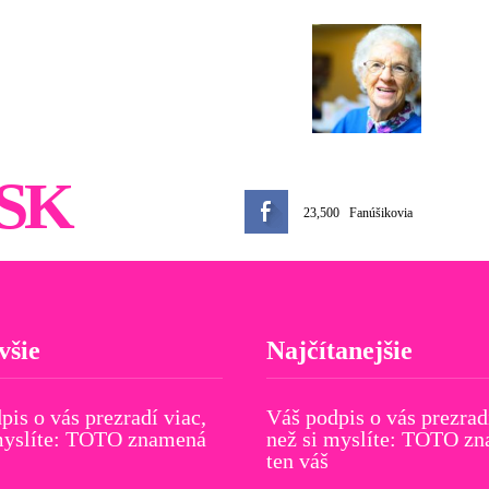
SK
23,500
Fanúšikovia
všie
Najčítanejšie
pis o vás prezradí viac,
Váš podpis o vás prezrad
myslíte: TOTO znamená
než si myslíte: TOTO z
ten váš