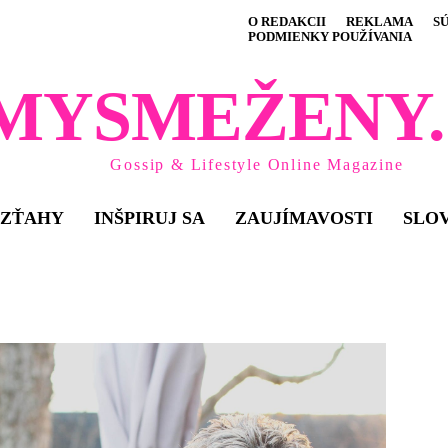
O REDAKCII
REKLAMA
S
PODMIENKY POUŽÍVANIA
MYSMEŽENY.
Gossip & Lifestyle Online Magazine
VZŤAHY
INŠPIRUJ SA
ZAUJÍMAVOSTI
SLO