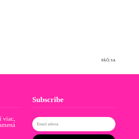
PÁČI SA
Subscribe
í viac,
namená