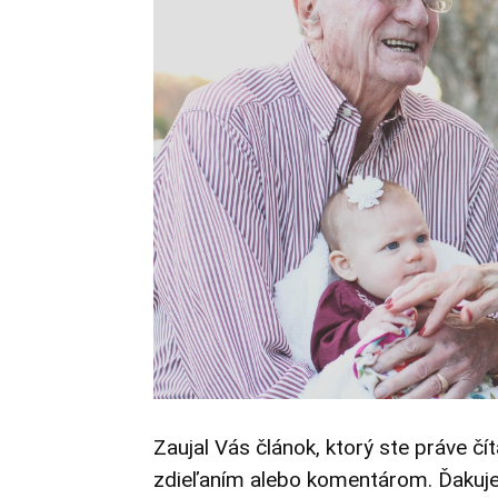
Zaujal Vás článok, ktorý ste práve čí
zdieľaním alebo komentárom. Ďakuj