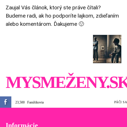
Zaujal Vás článok, ktorý ste práve čítali?
Budeme radi, ak ho podporíte lajkom, zdieľaním
alebo komentárom. Ďakujeme 🙂
MYSMEŽENY.S
23,500
Fanúšikovia
PÁČI SA
Informácie