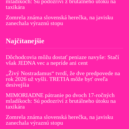
mladíkoch: Sú podozriví z brutálneho útoku na
taxikára
Zomrela známa slovenská herečka, na javisku
zanechala výraznú stopu
Najčítanejšie
Dôchodcovia môžu dostať peniaze navyše: Stačí
však JEDNA vec a nepríde ani cent
„Živý Nostradamus“ tvrdí, že dve predpovede na
rok 2026 už vyšli. TRETIA môže byť oveľa
desivejšia
MIMORIADNE pátranie po dvoch 17-ročných
mladíkoch: Sú podozriví z brutálneho útoku na
taxikára
Zomrela známa slovenská herečka, na javisku
zanechala výraznú stopu