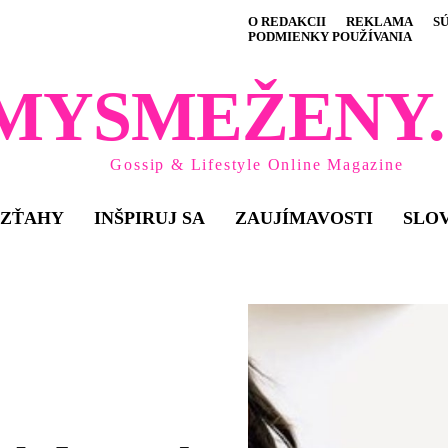
O REDAKCII
REKLAMA
S
PODMIENKY POUŽÍVANIA
MYSMEŽENY.
Gossip & Lifestyle Online Magazine
VZŤAHY
INŠPIRUJ SA
ZAUJÍMAVOSTI
SLO