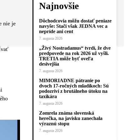
Najnovšie
Dôchodcovia môžu dostať peniaze
 nie je
navyše: Stačí však JEDNA vec a
nepríde ani cent
7. augusta 2026
„Živý Nostradamus“ tvrdí, že dve
ívať
predpovede na rok 2026 už vyšli.
TRETIA môže byť oveľa
desivejšia
7. augusta 2026
MIMORIADNE pátranie po
dvoch 17-ročných mladíkoch: Sú
i
podozriví z brutálneho útoku na
taxikára
vého
7. augusta 2026
Zomrela známa slovenská
herečka, na javisku zanechala
výraznú stopu
7. augusta 2026