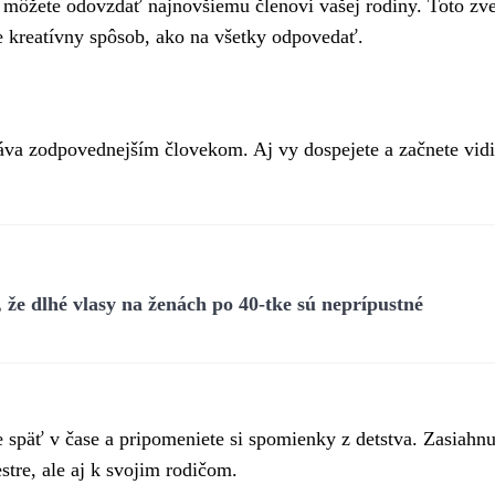
i, môžete odovzdať najnovšiemu členovi vašej rodiny. Toto zv
e kreatívny spôsob, ako na všetky odpovedať.
stáva zodpovednejším človekom. Aj vy dospejete a začnete vidi
že dlhé vlasy na ženách po 40-tke sú neprípustné
späť v čase a pripomeniete si spomienky z detstva. Zasiahnu
estre, ale aj k svojim rodičom.