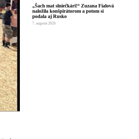
„Šach mat slniečkári!“ Zuzana Fialová
naložila konšpirátorom a potom si
podala aj Rusko
7. augusta 2026