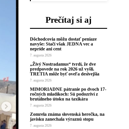
Prečítaj si aj
Dôchodcovia môžu dostať peniaze
navyše: Stačí však JEDNA vec a
nepríde ani cent
7. augusta 2026
„Živý Nostradamus“ tvrdí, že dve
predpovede na rok 2026 už vyšli.
TRETIA môže byť oveľa desivejšia
7. augusta 2026
MIMORIADNE pátranie po dvoch 17-
ročných mladíkoch: Sú podozriví z
brutálneho útoku na taxikára
7. augusta 2026
Zomrela známa slovenská herečka, na
javisku zanechala výraznú stopu
7. augusta 2026