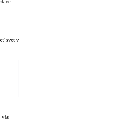
edavé
eť svet v
 vás