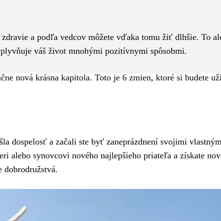
Pinterest
WhatsApp
 zdravie a podľa vedcov môžete vďaka tomu žiť dlhšie. To ale
, ovplyvňuje váš život mnohými pozitívnymi spôsobmi.
čne nová krásna kapitola. Toto je 6 zmien, ktoré si budete už
išla dospelosť a začali ste byť zaneprázdnení svojimi vlastným
teri alebo synovcovi nového najlepšieho priateľa a získate no
e dobrodružstvá.