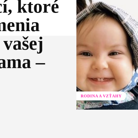
í, ktoré
menia
 vašej
mama –
RODINA A VZŤAHY