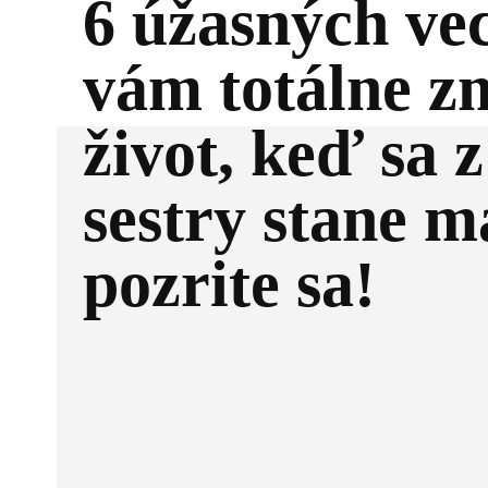
6 úžasných vec
vám totálne z
život, keď sa z
sestry stane 
pozrite sa!