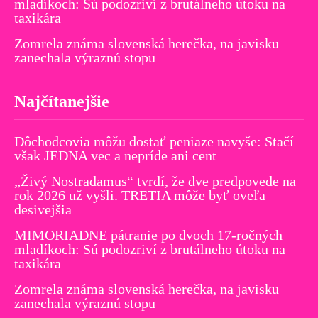
mladíkoch: Sú podozriví z brutálneho útoku na
taxikára
Zomrela známa slovenská herečka, na javisku
zanechala výraznú stopu
Najčítanejšie
Dôchodcovia môžu dostať peniaze navyše: Stačí
však JEDNA vec a nepríde ani cent
„Živý Nostradamus“ tvrdí, že dve predpovede na
rok 2026 už vyšli. TRETIA môže byť oveľa
desivejšia
MIMORIADNE pátranie po dvoch 17-ročných
mladíkoch: Sú podozriví z brutálneho útoku na
taxikára
Zomrela známa slovenská herečka, na javisku
zanechala výraznú stopu