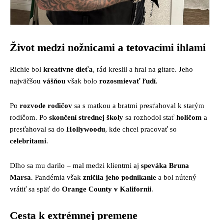
Život medzi nožnicami a tetovacími ihlami
Richie bol
kreatívne dieťa
, rád kreslil a hral na gitare. Jeho
najväčšou
vášňou
však bolo
rozosmievať ľudí
.
Po
rozvode rodičov
sa s matkou a bratmi presťahoval k starým
rodičom. Po
skončení strednej školy
sa rozhodol stať
holičom
a
presťahoval sa do
Hollywoodu
, kde chcel pracovať so
celebritami
.
Dlho sa mu darilo – mal medzi klientmi aj
speváka Bruna
Marsa
. Pandémia však
zničila jeho podnikanie
a bol nútený
vrátiť sa späť do
Orange County v Kalifornii
.
Cesta k extrémnej premene