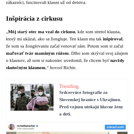
zákazníci, fascinovali klauni už od detstva.
Inšpirácia z cirkusu
„
Môj starý otec ma vzal do cirkusu
, kde som stretol klauna,
ktorý mi ukázal, ako sa žongluje. Ten klaun ma tak
inšpiroval
,
že som sa žonglovaniu začal venovať sám. Potom som si začal
maľovať tvár maminým rúžom
. Dlho som skrýval svoj záujem
o klaunov, až som si nakoniec uvedomil, že chcem byť
navždy
skutočným klaunom
,“ hovorí Richie.
Trending
Srdcervúce fotografie zo
Slovenskej hranice s Ukrajinou.
Pred vojnou utekajú hlavne ženy
a deti.