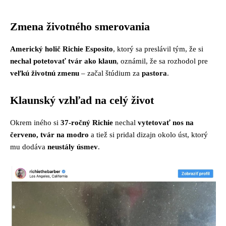
Zmena životného smerovania
Americký holič Richie Esposito
, ktorý sa preslávil tým, že si
nechal potetovať tvár ako klaun
, oznámil, že sa rozhodol pre
veľkú životnú zmenu
– začal štúdium za
pastora
.
Klaunský vzhľad na celý život
Okrem iného si
37-ročný Richie
nechal
vytetovať nos na
červeno, tvár na modro
a tiež si pridal dizajn okolo úst, ktorý
mu dodáva
neustály úsmev
.