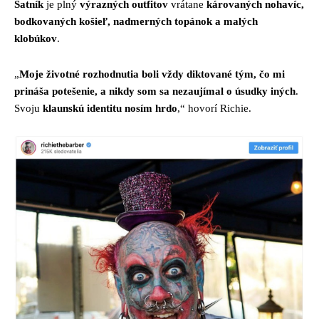
Šatník
je plný
výrazných outfitov
vrátane
károvaných nohavíc,
bodkovaných košieľ, nadmerných topánok a malých
klobúkov
.
„
Moje životné rozhodnutia boli vždy diktované tým, čo mi
prináša potešenie, a nikdy som sa nezaujímal o úsudky iných
.
Svoju
klaunskú identitu nosím hrdo
,“ hovorí Richie.