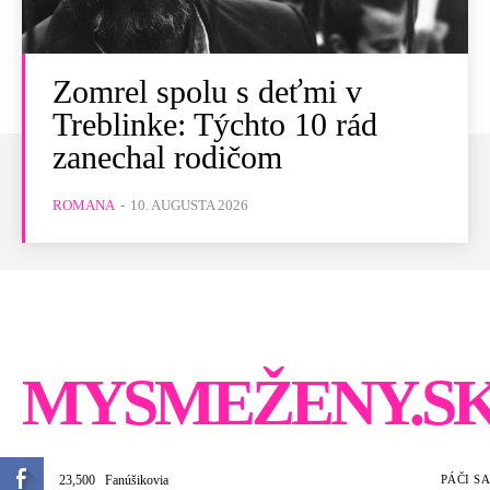
Zomrel spolu s deťmi v
Treblinke: Týchto 10 rád
zanechal rodičom
ROMANA
-
10. AUGUSTA 2026
MYSMEŽENY.S
23,500
Fanúšikovia
PÁČI SA