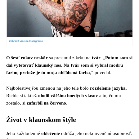
O šesť rokov neskôr
sa presunul z krku na
tvár
. „
Potom som si
dal vytetovať klaunský nos. Na tvár som si vybral modrú
farbu, pretože je to moja obľúbená farba
,“ povedal.
Najbolestivejšou zmenou na jeho tele bolo
rozdelenie jazyka
.
Richie si taktiež
oholil väčšinu hnedých vlasov
a to, čo mu
zostalo, si
zafarbil na červeno
.
Život v klaunskom štýle
Jeho každodenné
oblečenie
odráža jeho nekonvenčnú osobnosť.