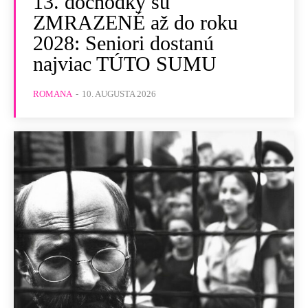
13. dôchodky sú
ZMRAZENÉ až do roku
2028: Seniori dostanú
najviac TÚTO SUMU
ROMANA
-
10. AUGUSTA 2026