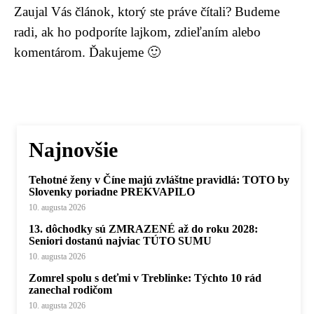
Zaujal Vás článok, ktorý ste práve čítali? Budeme
radi, ak ho podporíte lajkom, zdieľaním alebo
komentárom. Ďakujeme 🙂
Najnovšie
Tehotné ženy v Číne majú zvláštne pravidlá: TOTO by
Slovenky poriadne PREKVAPILO
10. augusta 2026
13. dôchodky sú ZMRAZENÉ až do roku 2028:
Seniori dostanú najviac TÚTO SUMU
10. augusta 2026
Zomrel spolu s deťmi v Treblinke: Týchto 10 rád
zanechal rodičom
10. augusta 2026