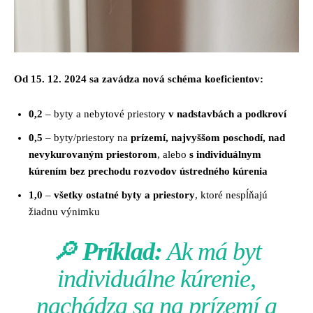
Od 15. 12. 2024 sa zavádza nová schéma koeficientov:
0,2
– byty a nebytové priestory
v nadstavbách a podkroví
0,5
– byty/priestory na
prízemí, najvyššom poschodí, nad
nevykurovaným priestorom
, alebo
s individuálnym
kúrením bez prechodu rozvodov ústredného kúrenia
1,0
–
všetky ostatné byty a priestory
, ktoré nespĺňajú
žiadnu výnimku
🔎
Príklad:
Ak má byt
individuálne kúrenie,
nachádza sa na prízemí a