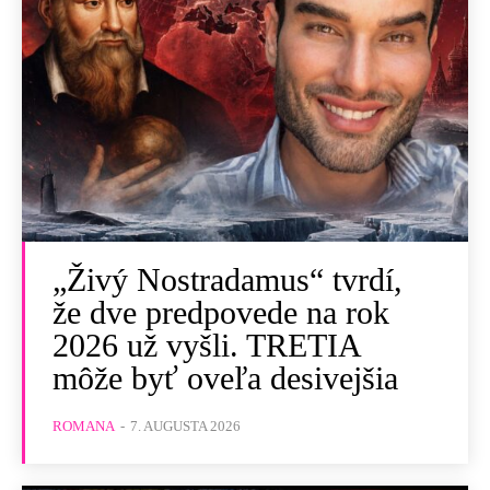
„Živý Nostradamus“ tvrdí,
že dve predpovede na rok
2026 už vyšli. TRETIA
môže byť oveľa desivejšia
ROMANA
-
7. AUGUSTA 2026