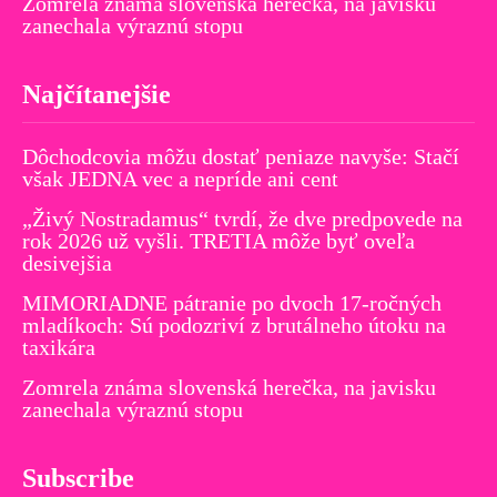
Zomrela známa slovenská herečka, na javisku
zanechala výraznú stopu
Najčítanejšie
Dôchodcovia môžu dostať peniaze navyše: Stačí
však JEDNA vec a nepríde ani cent
„Živý Nostradamus“ tvrdí, že dve predpovede na
rok 2026 už vyšli. TRETIA môže byť oveľa
desivejšia
MIMORIADNE pátranie po dvoch 17-ročných
mladíkoch: Sú podozriví z brutálneho útoku na
taxikára
Zomrela známa slovenská herečka, na javisku
zanechala výraznú stopu
Subscribe