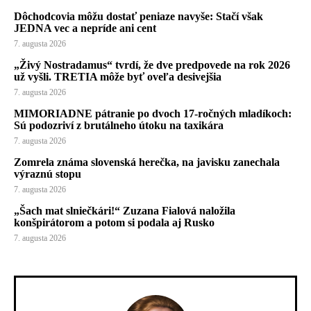
Dôchodcovia môžu dostať peniaze navyše: Stačí však
JEDNA vec a nepríde ani cent
7. augusta 2026
„Živý Nostradamus“ tvrdí, že dve predpovede na rok 2026
už vyšli. TRETIA môže byť oveľa desivejšia
7. augusta 2026
MIMORIADNE pátranie po dvoch 17-ročných mladíkoch:
Sú podozriví z brutálneho útoku na taxikára
7. augusta 2026
Zomrela známa slovenská herečka, na javisku zanechala
výraznú stopu
7. augusta 2026
„Šach mat slniečkári!“ Zuzana Fialová naložila
konšpirátorom a potom si podala aj Rusko
7. augusta 2026