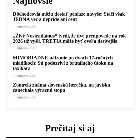
Najnovšie
Dôchodcovia môžu dostať peniaze navyše: Stačí však
JEDNA vec a nepríde ani cent
7. augusta 2026
„Živý Nostradamus“ tvrdí, že dve predpovede na rok
2026 už vyšli. TRETIA môže byť oveľa desivejšia
7. augusta 2026
MIMORIADNE pátranie po dvoch 17-ročných
mladíkoch: Sú podozriví z brutálneho útoku na
taxikára
7. augusta 2026
Zomrela známa slovenská herečka, na javisku
zanechala výraznú stopu
7. augusta 2026
Prečítaj si aj