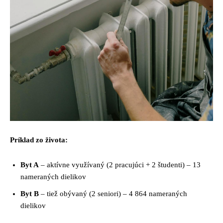
Príklad zo života:
Byt A
– aktívne využívaný (2 pracujúci + 2 študenti) – 13
nameraných dielikov
Byt B
– tiež obývaný (2 seniori) – 4 864 nameraných
dielikov