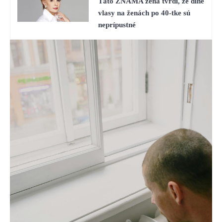
Táto ZNÁMA žena tvrdí, že dlhé
vlasy na ženách po 40-tke sú
neprípustné