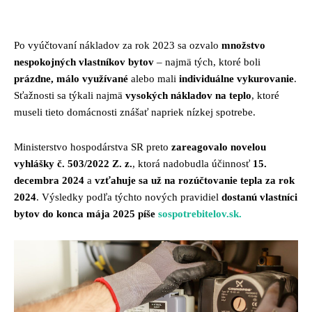
Facebook
Twitter
Pinterest
Whats
Po vyúčtovaní nákladov za rok 2023 sa ozvalo
množstvo
nespokojných vlastníkov bytov
– najmä tých, ktoré boli
prázdne, málo využívané
alebo mali
individuálne vykurovanie
.
Sťažnosti sa týkali najmä
vysokých nákladov na teplo
, ktoré
museli tieto domácnosti znášať napriek nízkej spotrebe.
Ministerstvo hospodárstva SR preto
zareagovalo novelou
vyhlášky č. 503/2022 Z. z.
, ktorá nadobudla účinnosť
15.
decembra 2024
a
vzťahuje sa už na rozúčtovanie tepla za rok
2024
. Výsledky podľa týchto nových pravidiel
dostanú vlastníci
bytov do konca mája 2025 píše
sospotrebitelov.sk.