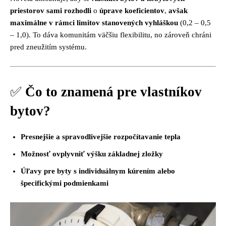
priestorov sami rozhodli
o
úprave koeficientov
,
avšak
maximálne v rámci limitov stanovených vyhláškou
(0,2 – 0,5
– 1,0). To dáva komunitám väčšiu flexibilitu, no zároveň chráni
pred zneužitím systému.
✅
Čo to znamená pre vlastníkov
bytov?
Presnejšie a spravodlivejšie rozpočítavanie tepla
Možnosť ovplyvniť výšku základnej zložky
Úľavy pre byty s individuálnym kúrením alebo
špecifickými podmienkami