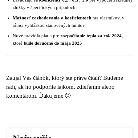
Zavádzajú sa
koeficienty 0,2 / 0,5 / 1,0
pre výpočet základnej
zložky v špecifických prípadoch
Možnosť rozhodovania o koeficientoch
pre vlastníkov, v
rámci vyhláškou stanovených limitov
Nové pravidlá platia pre
rozpočítanie tepla za rok 2024
,
ktoré
bude doručené do mája 2025
Zaujal Vás článok, ktorý ste práve čítali? Budeme
radi, ak ho podporíte lajkom, zdieľaním alebo
komentárom. Ďakujeme 🙂