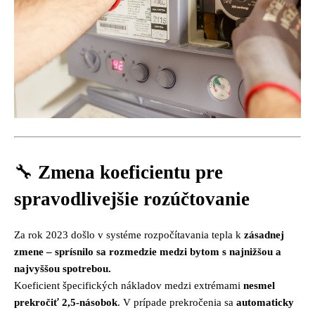
🔧
Zmena koeficientu pre
spravodlivejšie rozúčtovanie
Za rok 2023 došlo v systéme rozpočítavania tepla k
zásadnej
zmene – sprísnilo sa rozmedzie medzi bytom s najnižšou a
najvyššou spotrebou.
Koeficient špecifických nákladov medzi extrémami
nesmel
prekročiť 2,5-násobok
. V prípade prekročenia sa
automaticky