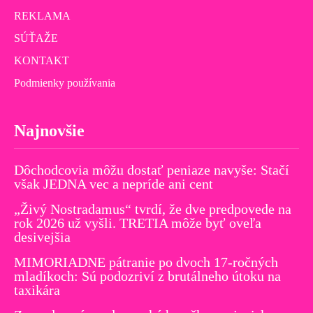
REKLAMA
SÚŤAŽE
KONTAKT
Podmienky používania
Najnovšie
Dôchodcovia môžu dostať peniaze navyše: Stačí
však JEDNA vec a nepríde ani cent
„Živý Nostradamus“ tvrdí, že dve predpovede na
rok 2026 už vyšli. TRETIA môže byť oveľa
desivejšia
MIMORIADNE pátranie po dvoch 17-ročných
mladíkoch: Sú podozriví z brutálneho útoku na
taxikára