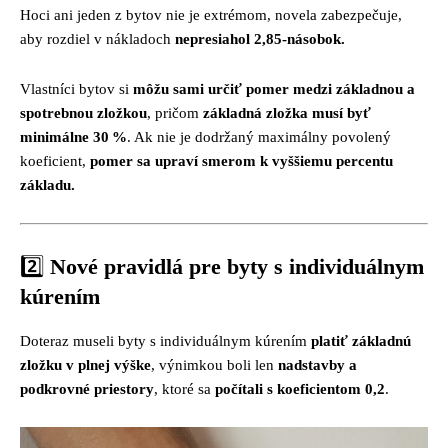
Hoci ani jeden z bytov nie je extrémom, novela zabezpečuje,
aby rozdiel v nákladoch
nepresiahol 2,85-násobok.
Vlastníci bytov si
môžu sami určiť pomer medzi základnou a
spotrebnou zložkou
, pričom
základná zložka musí byť
minimálne 30 %
. Ak nie je dodržaný maximálny povolený
koeficient,
pomer sa upraví smerom k vyššiemu percentu
základu.
2️⃣
Nové pravidlá pre byty s individuálnym
kúrením
Doteraz museli byty s individuálnym kúrením
platiť základnú
zložku v plnej výške
, výnimkou boli len
nadstavby a
podkrovné priestory
, ktoré sa
počítali s koeficientom 0,2
.