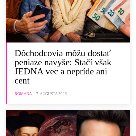
Dôchodcovia môžu dostať
peniaze navyše: Stačí však
JEDNA vec a nepríde ani
cent
ROMANA
-
7. AUGUSTA 2026