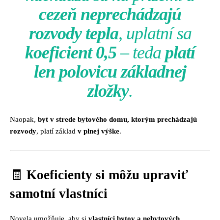
cezeň neprechádzajú
rozvody tepla
, uplatní sa
koeficient 0,5
– teda
platí
len polovicu základnej
zložky
.
Naopak,
byt v strede bytového domu, ktorým prechádzajú
rozvody
, platí základ
v plnej výške
.
🧾
Koeficienty si môžu upraviť
samotní vlastníci
Novela umožňuje, aby si
vlastníci bytov a nebytových