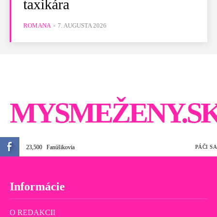
taxikára
ROMANA
-
7. AUGUSTA 2026
MYSMEŽENY.S
23,500
Fanúšikovia
PÁČI SA
Informácie
O REDAKCII