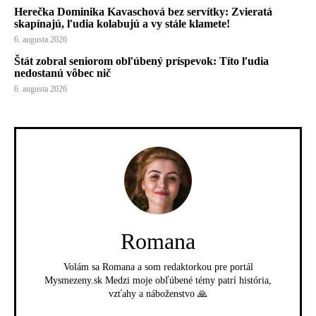
Herečka Dominika Kavaschová bez servítky: Zvieratá
skapínajú, ľudia kolabujú a vy stále klamete!
6. augusta 2026
Štát zobral seniorom obľúbený príspevok: Títo ľudia
nedostanú vôbec nič
6. augusta 2026
Romana
Volám sa Romana a som redaktorkou pre portál
Mysmezeny.sk Medzi moje obľúbené témy patrí história,
vzťahy a náboženstvo 🙏