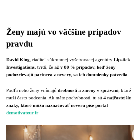
Facebook
Twitter
Pinterest
Whats
Ženy majú vo väčšine prípadov
pravdu
David King
, riaditeľ súkromnej vyšetrovacej agentúry
Lipstick
Investigations
, tvrdí, že
až v 80 % prípadov, keď ženy
podozrievajú partnera z nevery, sa ich domnienky potvrdia
.
Podľa neho ženy vnímajú
drobnosti a zmeny v správaní
, ktoré
muži často podcenia. Ak máte pochybnosti, tu sú
4 najčastejšie
znaky, ktoré môžu naznačovať neveru píše portál
demotivateur.fr
.