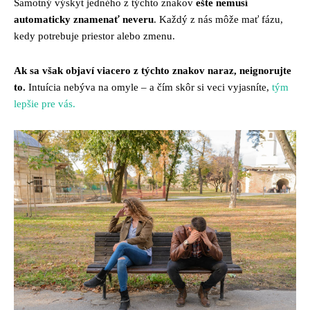
Samotný výskyt jedného z týchto znakov
ešte nemusí
automaticky znamenať neveru
. Každý z nás môže mať fázu,
kedy potrebuje priestor alebo zmenu.
Ak sa však objaví viacero z týchto znakov naraz, neignorujte
to.
Intuícia nebýva na omyle – a čím skôr si veci vyjasníte,
tým
lepšie pre vás.