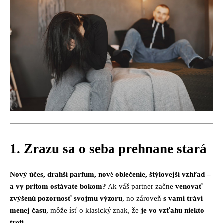
1. Zrazu sa o seba prehnane stará
Nový účes, drahší parfum, nové oblečenie, štýlovejší vzhľad –
a vy pritom ostávate bokom?
Ak váš partner začne
venovať
zvýšenú pozornosť svojmu výzoru
, no zároveň
s vami trávi
menej času
, môže ísť o klasický znak, že
je vo vzťahu niekto
tretí
.