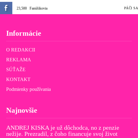
23,500
Fanúšikovia
PÁČI SA
Informácie
O REDAKCII
REKLAMA
SÚŤAŽE
KONTAKT
Podmienky používania
Najnovšie
ANDREJ KISKA je už dôchodca, no z penzie
nežije. Prezradil, z čoho financuje svoj život