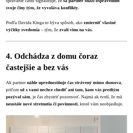
správanie často signalizuje, že
sa partner snaží ospravedlniť
svoje činy tým, že vyvoláva konflikty
.
Podľa Davida Kinga to býva spôsob, ako
zmierniť vlastné
výčitky svedomia
– tým, že
zvalí vinu na vás
.
4. Odchádza z domu čoraz
častejšie a bez vás
Ak partner
náhle uprednostňuje čas strávený mimo domova
,
pričom
už s vami nechce chodiť ani tam, kam vás predtým
pozýval sám
, je čas zbystriť pozornosť. Najmä ak tvrdí, že má
neustále nové stretnutia či povinnosti
, ktoré vám neobjasňuje.