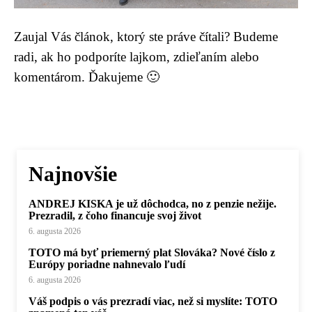
Zaujal Vás článok, ktorý ste práve čítali? Budeme
radi, ak ho podporíte lajkom, zdieľaním alebo
komentárom. Ďakujeme 🙂
Najnovšie
ANDREJ KISKA je už dôchodca, no z penzie nežije.
Prezradil, z čoho financuje svoj život
6. augusta 2026
TOTO má byť priemerný plat Slováka? Nové číslo z
Európy poriadne nahnevalo ľudí
6. augusta 2026
Váš podpis o vás prezradí viac, než si myslíte: TOTO