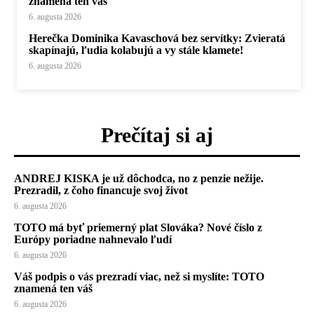
znamená ten váš
6. augusta 2026
Herečka Dominika Kavaschová bez servítky: Zvieratá
skapínajú, ľudia kolabujú a vy stále klamete!
6. augusta 2026
Prečítaj si aj
ANDREJ KISKA je už dôchodca, no z penzie nežije.
Prezradil, z čoho financuje svoj život
6. augusta 2026
TOTO má byť priemerný plat Slováka? Nové číslo z
Európy poriadne nahnevalo ľudí
6. augusta 2026
Váš podpis o vás prezradí viac, než si myslíte: TOTO
znamená ten váš
6. augusta 2026