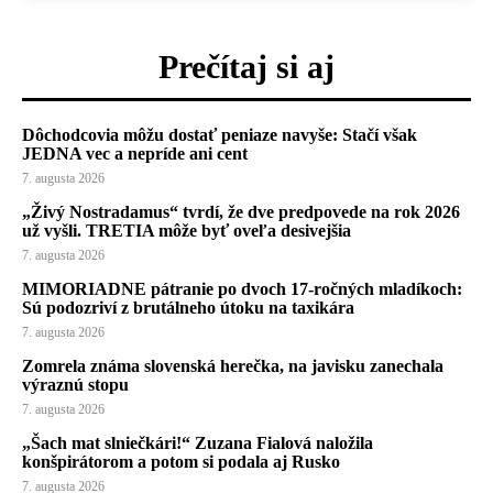
Prečítaj si aj
Dôchodcovia môžu dostať peniaze navyše: Stačí však
JEDNA vec a nepríde ani cent
7. augusta 2026
„Živý Nostradamus“ tvrdí, že dve predpovede na rok 2026
už vyšli. TRETIA môže byť oveľa desivejšia
7. augusta 2026
MIMORIADNE pátranie po dvoch 17-ročných mladíkoch:
Sú podozriví z brutálneho útoku na taxikára
7. augusta 2026
Zomrela známa slovenská herečka, na javisku zanechala
výraznú stopu
7. augusta 2026
„Šach mat slniečkári!“ Zuzana Fialová naložila
konšpirátorom a potom si podala aj Rusko
7. augusta 2026