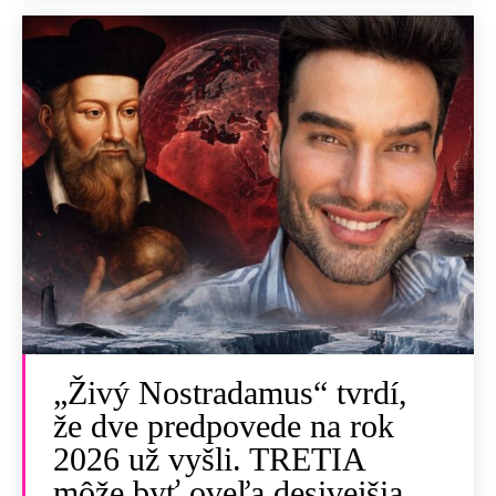
„Živý Nostradamus“ tvrdí,
že dve predpovede na rok
2026 už vyšli. TRETIA
môže byť oveľa desivejšia