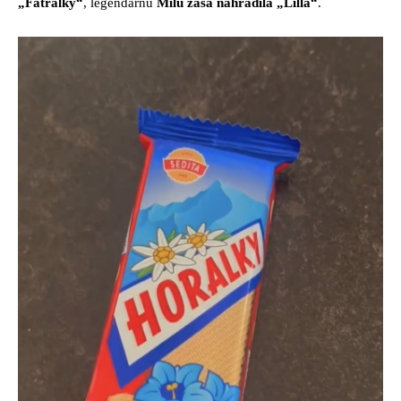
„Fatralky“
, legendárnu
Milu zasa nahradila „Lilla“
.