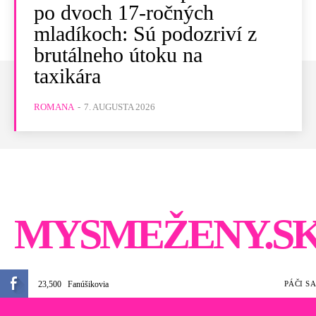
po dvoch 17-ročných
mladíkoch: Sú podozriví z
brutálneho útoku na
taxikára
ROMANA
-
7. AUGUSTA 2026
MYSMEŽENY.S
23,500
Fanúšikovia
PÁČI SA