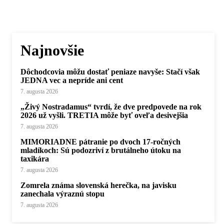
Najnovšie
Dôchodcovia môžu dostať peniaze navyše: Stačí však
JEDNA vec a nepríde ani cent
7. augusta 2026
„Živý Nostradamus“ tvrdí, že dve predpovede na rok
2026 už vyšli. TRETIA môže byť oveľa desivejšia
7. augusta 2026
MIMORIADNE pátranie po dvoch 17-ročných
mladíkoch: Sú podozriví z brutálneho útoku na
taxikára
7. augusta 2026
Zomrela známa slovenská herečka, na javisku
zanechala výraznú stopu
7. augusta 2026