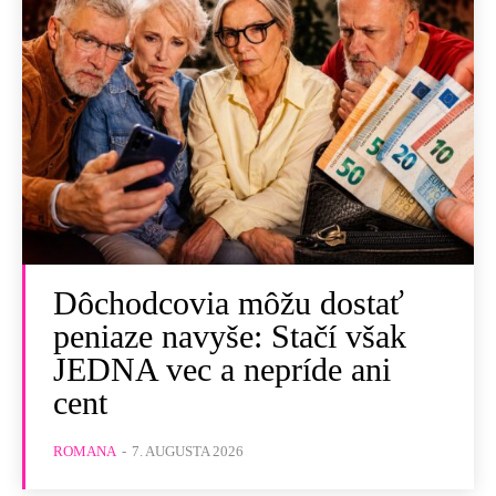
Dôchodcovia môžu dostať
peniaze navyše: Stačí však
JEDNA vec a nepríde ani
cent
ROMANA
-
7. AUGUSTA 2026