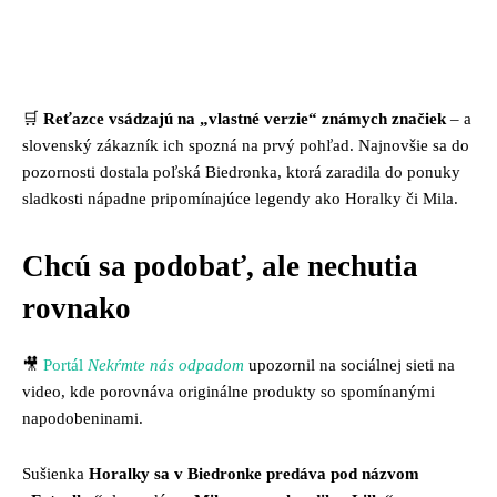
Facebook
Twitter
Pinterest
Whats
🛒
Reťazce vsádzajú na „vlastné verzie“ známych značiek
– a
slovenský zákazník ich spozná na prvý pohľad. Najnovšie sa do
pozornosti dostala poľská Biedronka, ktorá zaradila do ponuky
sladkosti nápadne pripomínajúce legendy ako Horalky či Mila.
Chcú sa podobať, ale nechutia
rovnako
🎥
Portál
Nekŕmte nás odpadom
upozornil na sociálnej sieti na
video, kde porovnáva originálne produkty so spomínanými
napodobeninami.
Sušienka
Horalky sa v Biedronke predáva pod názvom