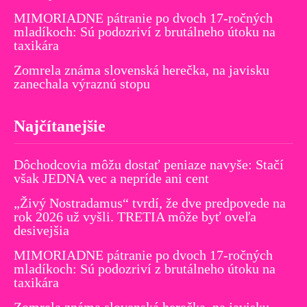
MIMORIADNE pátranie po dvoch 17-ročných
mladíkoch: Sú podozriví z brutálneho útoku na
taxikára
Zomrela známa slovenská herečka, na javisku
zanechala výraznú stopu
Najčítanejšie
Dôchodcovia môžu dostať peniaze navyše: Stačí
však JEDNA vec a nepríde ani cent
„Živý Nostradamus“ tvrdí, že dve predpovede na
rok 2026 už vyšli. TRETIA môže byť oveľa
desivejšia
MIMORIADNE pátranie po dvoch 17-ročných
mladíkoch: Sú podozriví z brutálneho útoku na
taxikára
Zomrela známa slovenská herečka, na javisku