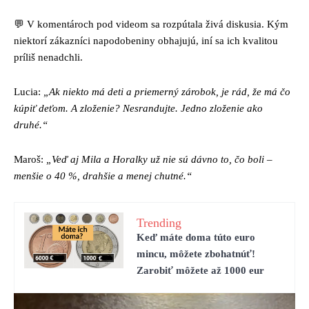
💬 V komentároch pod videom sa rozpútala živá diskusia. Kým
niektorí zákazníci napodobeniny obhajujú, iní sa ich kvalitou
príliš nenadchli.
Lucia:
„Ak niekto má deti a priemerný zárobok, je rád, že má čo
kúpiť deťom. A zloženie? Nesrandujte. Jedno zloženie ako
druhé.“
Maroš:
„Veď aj Mila a Horalky už nie sú dávno to, čo boli –
menšie o 40 %, drahšie a menej chutné.“
Trending
Keď máte doma túto euro
mincu, môžete zbohatnúť!
Zarobiť môžete až 1000 eur