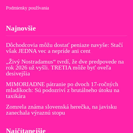
Podmienky používania
Najnovšie
Dôchodcovia môžu dostať peniaze navyše: Stačí
však JEDNA vec a nepríde ani cent
„Živý Nostradamus“ tvrdí, že dve predpovede na
rok 2026 už vyšli. TRETIA môže byť oveľa
desivejšia
MIMORIADNE pátranie po dvoch 17-ročných
mladíkoch: Sú podozriví z brutálneho útoku na
taxikára
Zomrela známa slovenská herečka, na javisku
zanechala výraznú stopu
Najčítanejšie