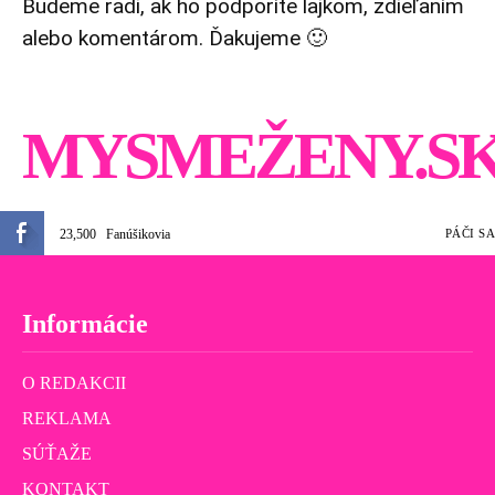
Budeme radi, ak ho podporíte lajkom, zdieľaním
alebo komentárom. Ďakujeme 🙂
MYSMEŽENY.S
23,500
Fanúšikovia
PÁČI SA
Informácie
O REDAKCII
REKLAMA
SÚŤAŽE
KONTAKT