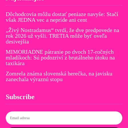
Dôchodcovia môžu dostať peniaze navyše: Stačí
však JEDNA vec a nepríde ani cent
„Živý Nostradamus“ tvrdí, že dve predpovede na
rok 2026 už vyšli. TRETIA môže byť oveľa
desivejšia
MIMORIADNE pátranie po dvoch 17-ročných
mladíkoch: Sú podozriví z brutálneho útoku na
taxikára
Zomrela známa slovenská herečka, na javisku
zanechala výraznú stopu
Subscribe